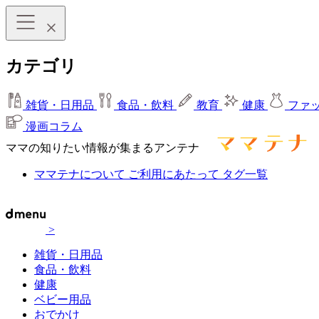
カテゴリ
雑貨・日用品
食品・飲料
教育
健康
ファ
漫画コラム
ママの知りたい情報が集まるアンテナ
ママテナについて
ご利用にあたって
タグ一覧
>
雑貨・日用品
食品・飲料
健康
ベビー用品
おでかけ