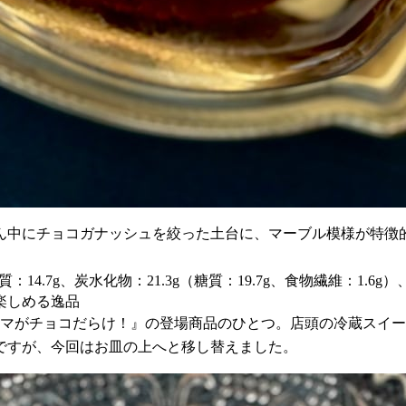
ん中にチョコガナッシュを絞った土台に、マーブル模様が特徴
：14.7g、炭水化物：21.3g（糖質：19.7g、食物繊維：1.6g）
楽しめる逸品
ァミマがチョコだらけ！』の登場商品のひとつ。店頭の冷蔵スイ
ですが、今回はお皿の上へと移し替えました。