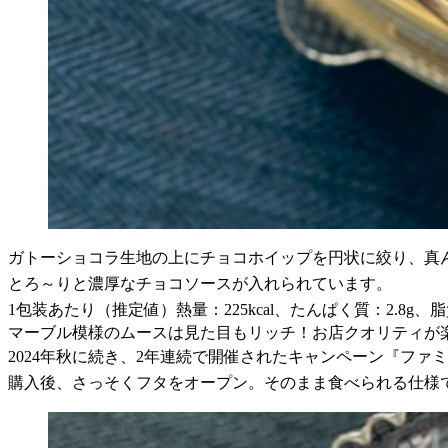
ガトーショコラ生地の上にチョコホイップを円状に絞り、真
とろ～りと濃厚なチョコソースが入れられています。
1包装あたり（推定値）熱量：225kcal、たんぱく質：2.8g、脂質
マーブル模様のムースは見た目もリッチ！お店クオリティが
2024年秋に続き、2年連続で開催されたキャンペーン『フ
購入後、さっそくフタをオープン。そのまま食べられる仕様