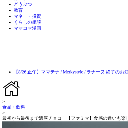
どうぶつ
教育
マネー・投資
くらしの相談
ママコマ漫画
【8/26 正午】ママテナ / Merkystyle / ラナーヌ 終了の
>
食品・飲料
>
最初から最後まで濃厚チョコ！【ファミマ】食感の違いも楽