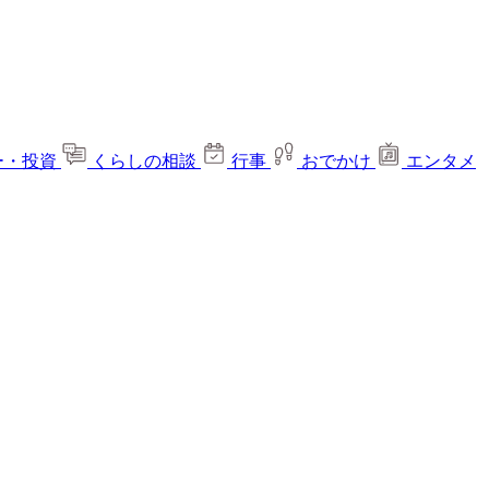
ー・投資
くらしの相談
行事
おでかけ
エンタメ