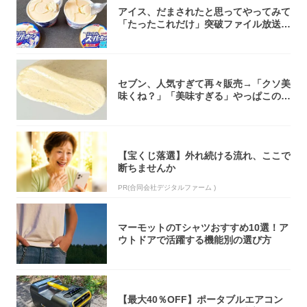
アイス、だまされたと思ってやってみて
「たったこれだけ」突破ファイル放送で
大注目！...
セブン、人気すぎて再々販売→「クソ美
味くね？」「美味すぎる」やっぱこのク
オリティ...
【宝くじ落選】外れ続ける流れ、ここで
断ちませんか
PR(合同会社デジタルファーム )
マーモットのTシャツおすすめ10選！ア
ウトドアで活躍する機能別の選び方
【最大40％OFF】ポータブルエアコン