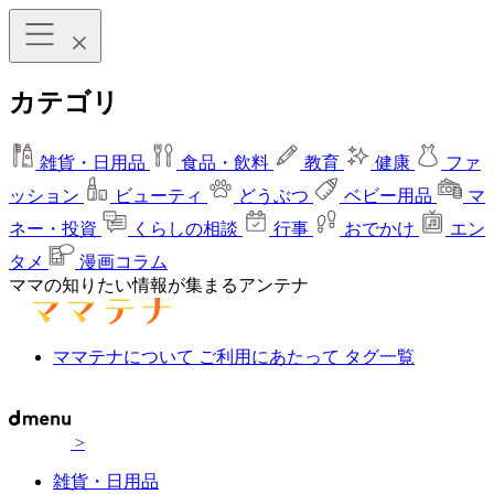
カテゴリ
雑貨・日用品
食品・飲料
教育
健康
ファ
ッション
ビューティ
どうぶつ
ベビー用品
マ
ネー・投資
くらしの相談
行事
おでかけ
エン
タメ
漫画コラム
ママの知りたい情報が集まるアンテナ
ママテナについて
ご利用にあたって
タグ一覧
>
雑貨・日用品