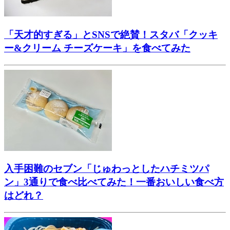
「天才的すぎる」とSNSで絶賛！スタバ「クッキ
ー&クリーム チーズケーキ」を食べてみた
入手困難のセブン「じゅわっとしたハチミツパ
ン」3通りで食べ比べてみた！一番おいしい食べ方
はどれ？