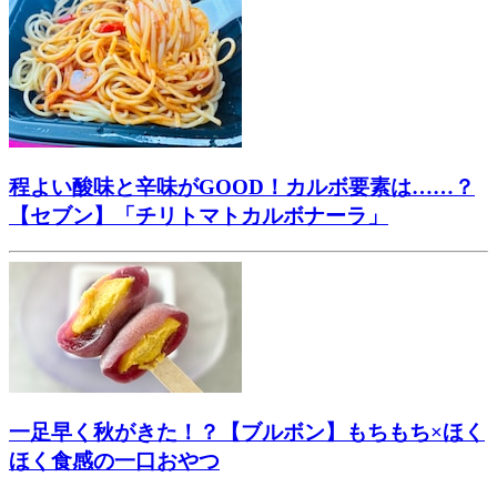
程よい酸味と辛味がGOOD！カルボ要素は……？
【セブン】「チリトマトカルボナーラ」
一足早く秋がきた！？【ブルボン】もちもち×ほく
ほく食感の一口おやつ