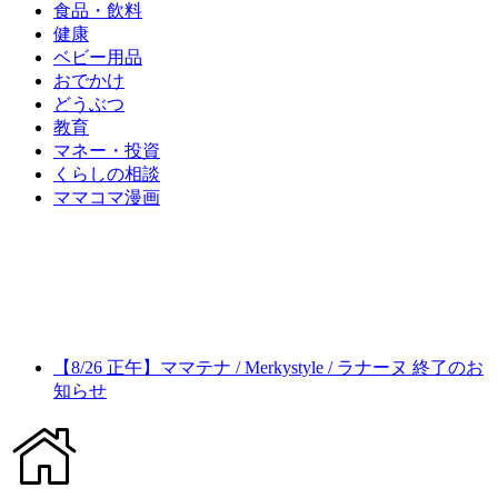
食品・飲料
健康
ベビー用品
おでかけ
どうぶつ
教育
マネー・投資
くらしの相談
ママコマ漫画
【8/26 正午】ママテナ / Merkystyle / ラナーヌ 終了のお
知らせ