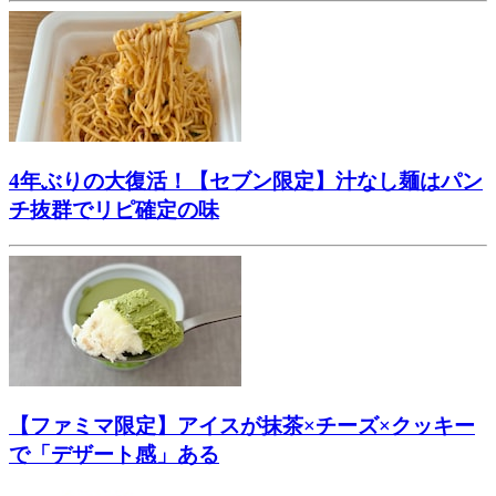
4年ぶりの大復活！【セブン限定】汁なし麺はパン
チ抜群でリピ確定の味
【ファミマ限定】アイスが抹茶×チーズ×クッキー
で「デザート感」ある