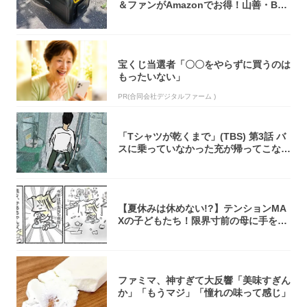
＆ファンがAmazonでお得！山善・Bo
u...
宝くじ当選者「〇〇をやらずに買うのは
もったいない」
PR(合同会社デジタルファーム )
「Tシャツが乾くまで」(TBS) 第3話 バ
スに乗っていなかった充が帰ってこな
い...
【夏休みは休めない!?】テンションMA
Xの子どもたち！限界寸前の母に手を差
し伸べ...
ファミマ、神すぎて大反響「美味すぎん
か」「もうマジ」「憧れの味って感じ」