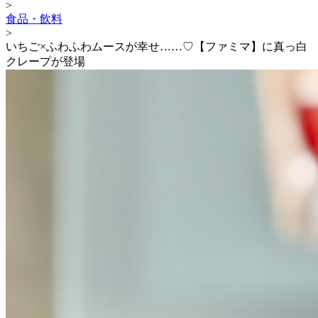
>
食品・飲料
>
いちご×ふわふわムースが幸せ……♡【ファミマ】に真っ白
クレープが登場