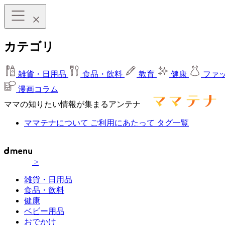
カテゴリ
雑貨・日用品
食品・飲料
教育
健康
ファ
漫画コラム
ママの知りたい情報が集まるアンテナ
ママテナについて
ご利用にあたって
タグ一覧
>
雑貨・日用品
食品・飲料
健康
ベビー用品
おでかけ