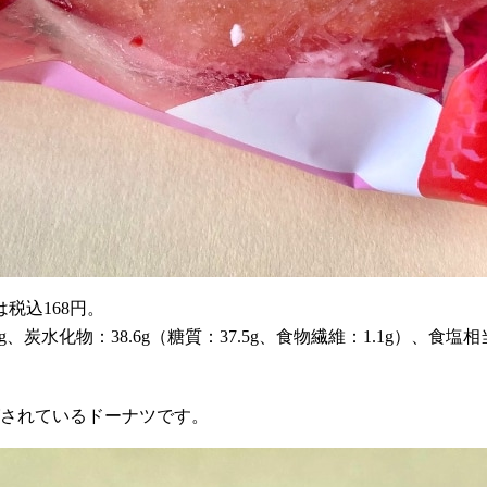
税込168円。
8g、炭水化物：38.6g（糖質：37.5g、食物繊維：1.1g）、食塩相当
グされているドーナツです。