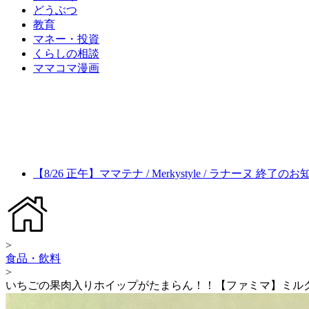
どうぶつ
教育
マネー・投資
くらしの相談
ママコマ漫画
【8/26 正午】ママテナ / Merkystyle / ラナーヌ 終了の
>
食品・飲料
>
いちごの果肉入りホイップがたまらん！！【ファミマ】ミル