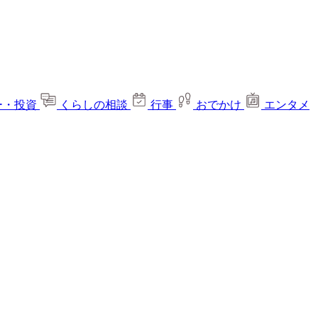
ー・投資
くらしの相談
行事
おでかけ
エンタメ