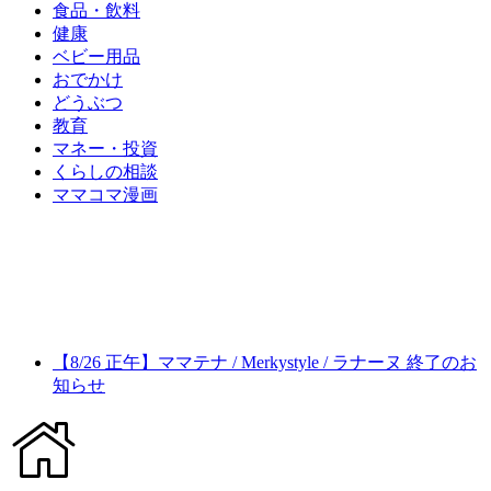
食品・飲料
健康
ベビー用品
おでかけ
どうぶつ
教育
マネー・投資
くらしの相談
ママコマ漫画
【8/26 正午】ママテナ / Merkystyle / ラナーヌ 終了のお
知らせ