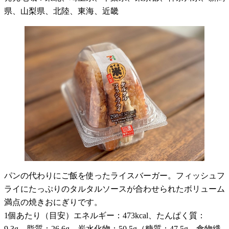
県、山梨県、北陸、東海、近畿
パンの代わりにご飯を使ったライスバーガー。フィッシュフ
ライにたっぷりのタルタルソースが合わせられたボリューム
満点の焼きおにぎりです。
1個あたり（目安）エネルギー：473kcal、たんぱく質：
9.3g、脂質：26.6g、炭水化物：50.5g（糖質：47.5g、食物繊