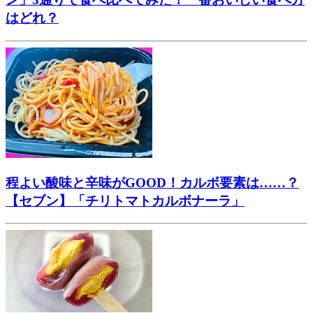
はどれ？
程よい酸味と辛味がGOOD！カルボ要素は……？
【セブン】「チリトマトカルボナーラ」