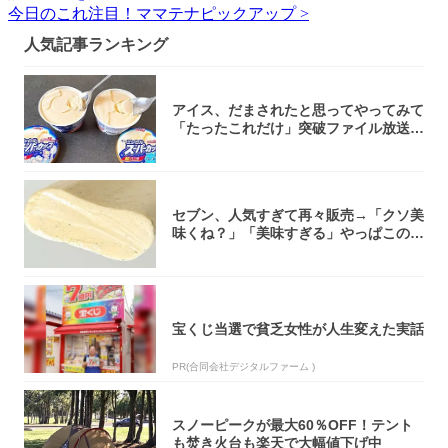
今日のこれ注目！ママテナピックアップ >
人気記事ランキング
アイス、だまされたと思ってやってみて
「たったこれだけ」突破ファイル放送で
大注目！...
セブン、人気すぎて再々販売→「クソ美
味くね？」「美味すぎる」やっぱこのク
オリティ...
宝くじ当選で貧乏女性が人生変えた実話
PR(合同会社デジタルファーム )
スノーピークが最大60％OFF！テント
も焚き火台も楽天で大幅値下げ中