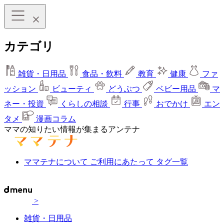
カテゴリ
雑貨・日用品
食品・飲料
教育
健康
ファ
ッション
ビューティ
どうぶつ
ベビー用品
マ
ネー・投資
くらしの相談
行事
おでかけ
エン
タメ
漫画コラム
ママの知りたい情報が集まるアンテナ
ママテナについて
ご利用にあたって
タグ一覧
>
雑貨・日用品