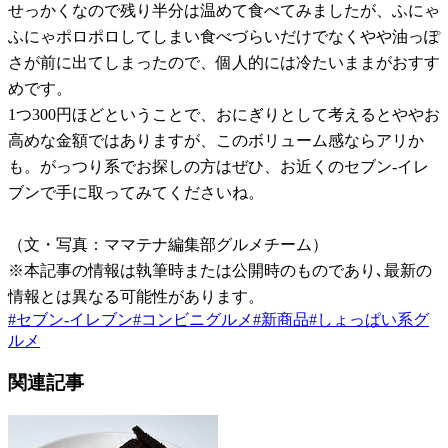
せっかくなので残り半分は温めて食べてみましたが、ふにゃ
ふにゃポロポロしてしまい食べづらいだけでなくやや油っぽ
さが前に出てしまったので、個人的には冷たいままがおすす
めです。
1つ300円ほどということで、おにぎりとして考えるとややお
高めな金額ではありますが、このボリューム感ならアリか
も。がっつり系でお探しの方はぜひ、お近くのセブン-イレ
ブンで手に取ってみてくださいね。
（文・写真：ママテナ編集部グルメチーム）
※本記事の情報は執筆時または公開時のものであり､最新の
情報とは異なる可能性があります。
#
セブン-イレブン
#
コンビニグルメ
#
新商品
#
しょっぱい系グ
ルメ
関連記事