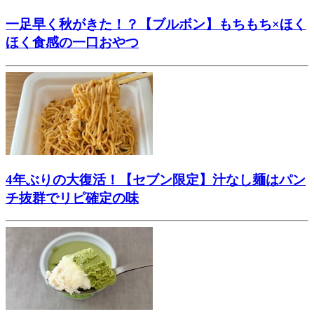
一足早く秋がきた！？【ブルボン】もちもち×ほく
ほく食感の一口おやつ
4年ぶりの大復活！【セブン限定】汁なし麺はパン
チ抜群でリピ確定の味