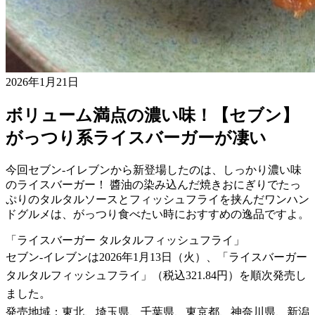
2026年1月21日
ボリューム満点の濃い味！【セブン】
がっつり系ライスバーガーが凄い
今回セブン-イレブンから新登場したのは、しっかり濃い味
のライスバーガー！ 醬油の染み込んだ焼きおにぎりでたっ
ぷりのタルタルソースとフィッシュフライを挟んだワンハン
ドグルメは、がっつり食べたい時におすすめの逸品ですよ。
「ライスバーガー タルタルフィッシュフライ」
セブン-イレブンは2026年1月13日（火）、「ライスバーガー
タルタルフィッシュフライ」（税込321.84円）を順次発売し
ました。
発売地域：東北、埼玉県、千葉県、東京都、神奈川県、新潟