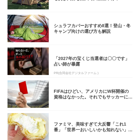
シュラフカバーおすすめ8選！登山・冬
キャンプ向けの選び方も解説
「2027年の宝くじ当選者は〇〇です」
占い師が暴露
PR(合同会社デジタルファーム )
FIFAはひどい、アメリカにW杯開催の
資格はなかった。それでもサッカーには
夢があ...
ファミマ、美味すぎて大反響「これ1
番」「世界一おいしいかも知れない」
「飲めそう」