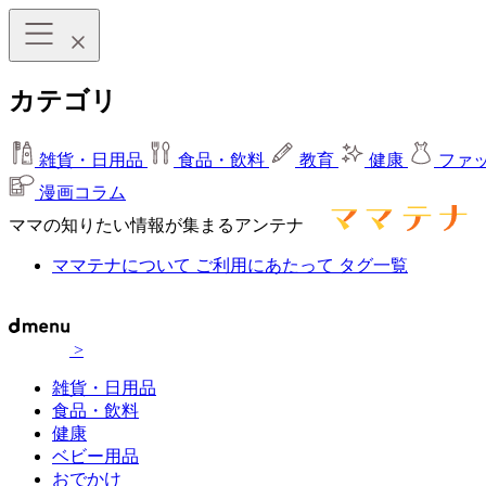
カテゴリ
雑貨・日用品
食品・飲料
教育
健康
ファ
漫画コラム
ママの知りたい情報が集まるアンテナ
ママテナについて
ご利用にあたって
タグ一覧
>
雑貨・日用品
食品・飲料
健康
ベビー用品
おでかけ