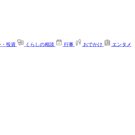
ー・投資
くらしの相談
行事
おでかけ
エンタメ