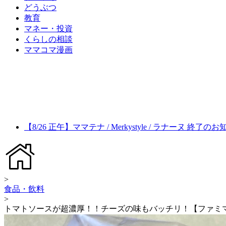
どうぶつ
教育
マネー・投資
くらしの相談
ママコマ漫画
【8/26 正午】ママテナ / Merkystyle / ラナーヌ 終了の
>
食品・飲料
>
トマトソースが超濃厚！！チーズの味もバッチリ！【ファミ