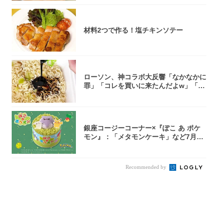
材料2つで作る！塩チキンソテー
ローソン、神コラボ大反響「なかなかに
罪」「コレを買いに来たんだよw」「３
件まわっ...
銀座コージーコーナー×『ぽこ あ ポケ
モン』：「メタモンケーキ」など7月31
日よ...
Recommended by