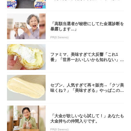
大注目！...
「高額当選者が秘密にしてた金運診断を
暴露します...」
PR(Il Sereno)
ファミマ、美味すぎて大反響「これ1
番」「世界一おいしいかも知れない」
「飲めそう」
セブン、人気すぎて再々販売→「クソ美
味くね？」「美味すぎる」やっぱこのク
オリティ...
「大金が欲しいなら試して！」あなたも
大金持ちの仲間入りです。
PR(Il Sereno)