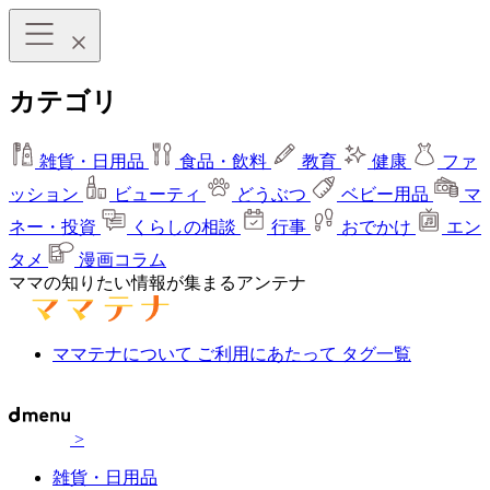
カテゴリ
雑貨・日用品
食品・飲料
教育
健康
ファ
ッション
ビューティ
どうぶつ
ベビー用品
マ
ネー・投資
くらしの相談
行事
おでかけ
エン
タメ
漫画コラム
ママの知りたい情報が集まるアンテナ
ママテナについて
ご利用にあたって
タグ一覧
>
雑貨・日用品