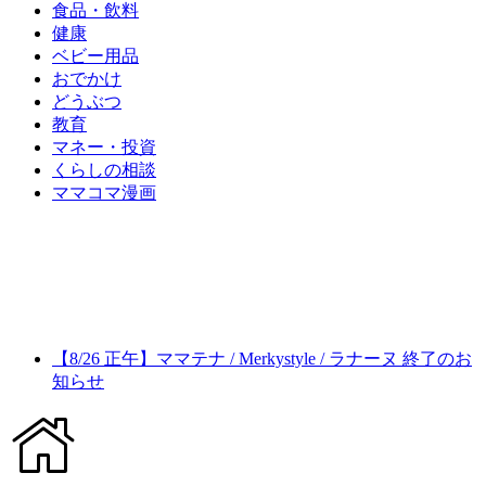
食品・飲料
健康
ベビー用品
おでかけ
どうぶつ
教育
マネー・投資
くらしの相談
ママコマ漫画
【8/26 正午】ママテナ / Merkystyle / ラナーヌ 終了のお
知らせ