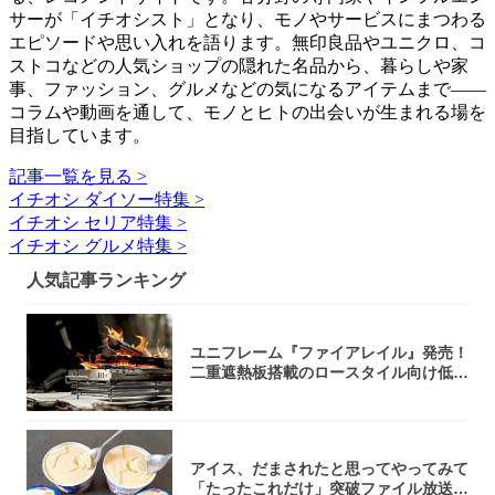
サーが「イチオシスト」となり、モノやサービスにまつわる
エピソードや思い入れを語ります。無印良品やユニクロ、コ
ストコなどの人気ショップの隠れた名品から、暮らしや家
事、ファッション、グルメなどの気になるアイテムまで――
コラムや動画を通して、モノとヒトの出会いが生まれる場を
目指しています。
記事一覧を見る >
イチオシ ダイソー特集 >
イチオシ セリア特集 >
イチオシ グルメ特集 >
人気記事ランキング
ユニフレーム『ファイアレイル』発売！
二重遮熱板搭載のロースタイル向け低型
焚き火台
アイス、だまされたと思ってやってみて
「たったこれだけ」突破ファイル放送で