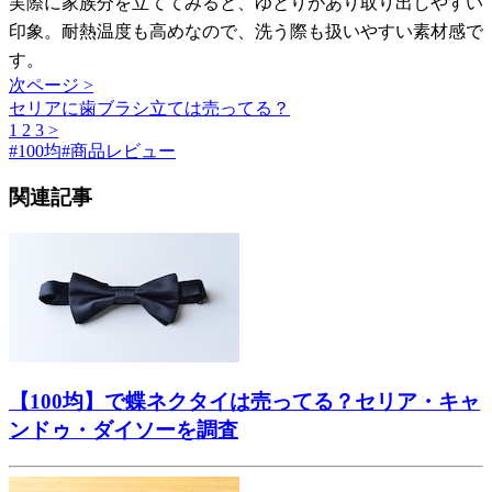
実際に家族分を立ててみると、ゆとりがあり取り出しやすい
印象。耐熱温度も高めなので、洗う際も扱いやすい素材感で
す。
次ページ >
セリアに歯ブラシ立ては売ってる？
1
2
3
>
#
100均
#
商品レビュー
関連記事
【100均】で蝶ネクタイは売ってる？セリア・キャ
ンドゥ・ダイソーを調査