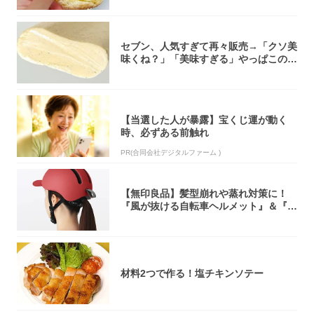
セブン、人気すぎて再々販売→「クソ美
味くね？」「美味すぎる」やっぱこのク
オリティ...
【当選した人が暴露】宝くじ運が動く
時、必ずある前触れ
PR(合同会社デジタルファーム )
【無印良品】髪型崩れや蒸れ対策に！
『風が抜ける自転車ヘルメット』＆『2
0型自転車...
材料2つで作る！塩チキンソテー