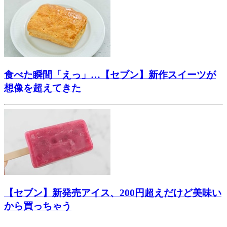
食べた瞬間「えっ」…【セブン】新作スイーツが
想像を超えてきた
【セブン】新発売アイス、200円超えだけど美味い
から買っちゃう