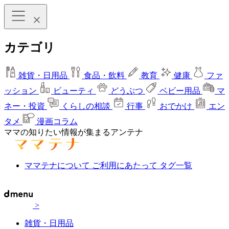
カテゴリ
雑貨・日用品
食品・飲料
教育
健康
ファ
ッション
ビューティ
どうぶつ
ベビー用品
マ
ネー・投資
くらしの相談
行事
おでかけ
エン
タメ
漫画コラム
ママの知りたい情報が集まるアンテナ
ママテナについて
ご利用にあたって
タグ一覧
>
雑貨・日用品