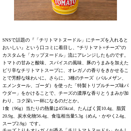
SNSで話題の『「チリトマトヌードル」にチーズを入れると
おいしい』という口コミに着目し、“チリトマト×チーズ”の
カスタムを「カップヌードル」流にアレンジしたものです。
トマトの甘みと酸味、スパイスの風味、豚のうまみを加えた
ピリ辛なチリトマトスープに、オレガノの香りをきかせるこ
とで芳醇な味わいに。さらに、3種のチーズ（パルメザン、
エメンタール、ゴーダ）を使った「特製トリプルチーズ味パ
ウダー」をかけることで、チーズの濃厚な香りとうまみが加
わり、コク深い一杯になるのだとか。
1食（96g）当たりの熱量は455kcal、たんぱく質10.4g、脂質
20.9g、炭水化物56.4g、食塩相当量5.3g（めん・かやく2.4g、
スープ2.9g）です。
チーズよりもオレガノが香る「チリトマトヌードル」かもし