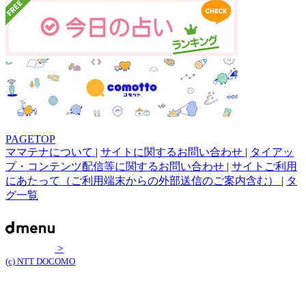
PAGETOP
ママテナについて
|
サイトに関するお問い合わせ
|
タイアッ
プ・コンテンツ配信等に関するお問い合わせ
|
サイトご利用
にあたって（ご利用端末からの外部送信のご案内含む）
|
タ
グ一覧
>
(c) NTT DOCOMO