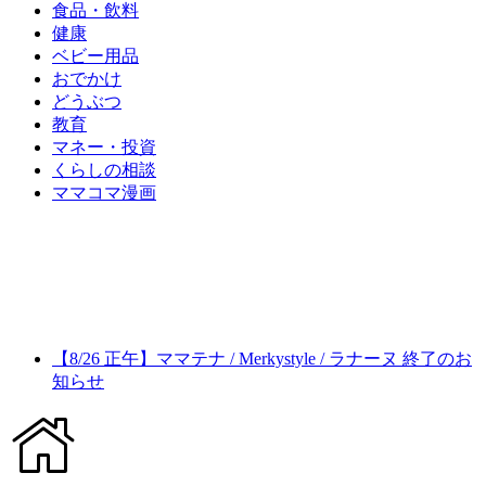
食品・飲料
健康
ベビー用品
おでかけ
どうぶつ
教育
マネー・投資
くらしの相談
ママコマ漫画
【8/26 正午】ママテナ / Merkystyle / ラナーヌ 終了のお
知らせ