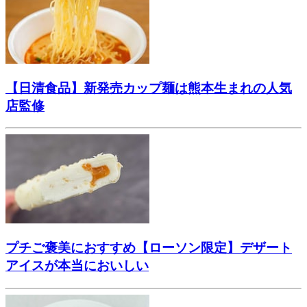
【日清食品】新発売カップ麺は熊本生まれの人気
店監修
プチご褒美におすすめ【ローソン限定】デザート
アイスが本当においしい