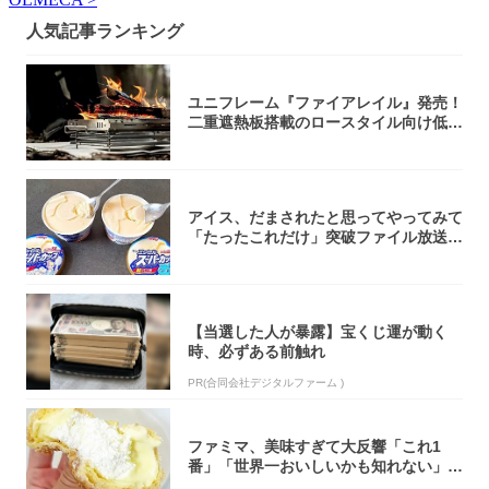
人気記事ランキング
ユニフレーム『ファイアレイル』発売！
二重遮熱板搭載のロースタイル向け低型
焚き火台
アイス、だまされたと思ってやってみて
「たったこれだけ」突破ファイル放送で
大注目！...
【当選した人が暴露】宝くじ運が動く
時、必ずある前触れ
PR(合同会社デジタルファーム )
ファミマ、美味すぎて大反響「これ1
番」「世界一おいしいかも知れない」
「飲めそう」