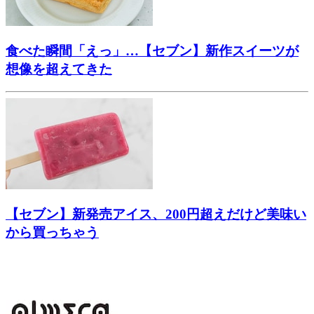
食べた瞬間「えっ」…【セブン】新作スイーツが
想像を超えてきた
【セブン】新発売アイス、200円超えだけど美味い
から買っちゃう