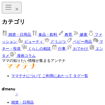
カテゴリ
雑貨・日用品
食品・飲料
教育
健康
ファ
ッション
ビューティ
どうぶつ
ベビー用品
マ
ネー・投資
くらしの相談
行事
おでかけ
エン
タメ
漫画コラム
ママの知りたい情報が集まるアンテナ
ママテナについて
ご利用にあたって
タグ一覧
>
雑貨・日用品