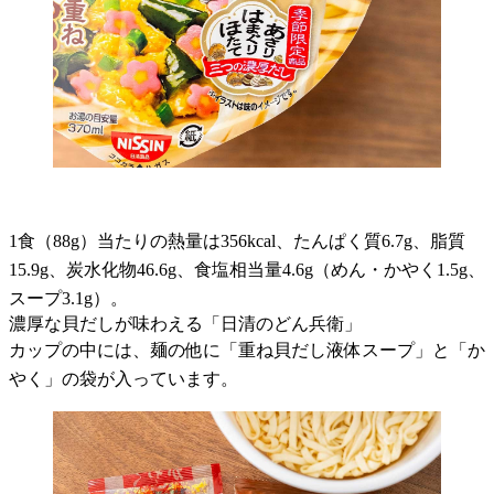
1食（88g）当たりの熱量は356kcal、たんぱく質6.7g、脂質
15.9g、炭水化物46.6g、食塩相当量4.6g（めん・かやく1.5g、
スープ3.1g）。
濃厚な貝だしが味わえる「日清のどん兵衛」
カップの中には、麺の他に「重ね貝だし液体スープ」と「か
やく」の袋が入っています。