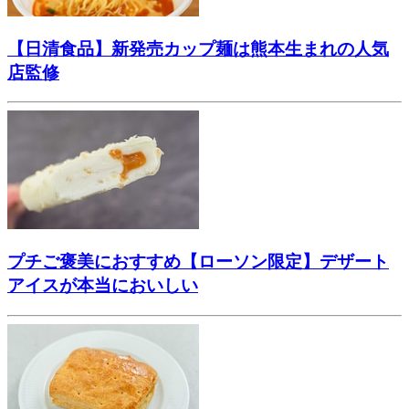
【日清食品】新発売カップ麺は熊本生まれの人気
店監修
プチご褒美におすすめ【ローソン限定】デザート
アイスが本当においしい