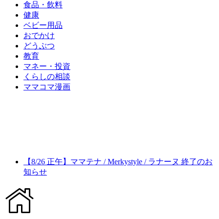
食品・飲料
健康
ベビー用品
おでかけ
どうぶつ
教育
マネー・投資
くらしの相談
ママコマ漫画
【8/26 正午】ママテナ / Merkystyle / ラナーヌ 終了のお
知らせ