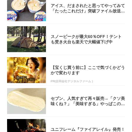
アイス、だまされたと思ってやってみて
「たったこれだけ」突破ファイル放送で
大注目！...
スノーピークが最大60％OFF！テント
も焚き火台も楽天で大幅値下げ中
【宝くじ買う前に】ここで気づくかどう
かで変わります
PR(合同会社デジタルファーム )
セブン、人気すぎて再々販売→「クソ美
味くね？」「美味すぎる」やっぱこのク
オリティ...
ユニフレーム『ファイアレイル』発売！