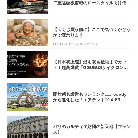
二重遮熱板搭載のロースタイル向け低型
焚き火台
【宝くじ買う前に】ここで気づくかどう
かで変わります
PR(合同会社デジタルファーム )
【日本初上陸】煙も灰も極限までカッ
ト！超高燃費『GGUBUSサイクロン焚
火台』が...
開放感も設営もワンランク上。coody
から進化した「エアテント10.0 PR
O」...
パリのカルティエ財団の新天地【フラン
ス】