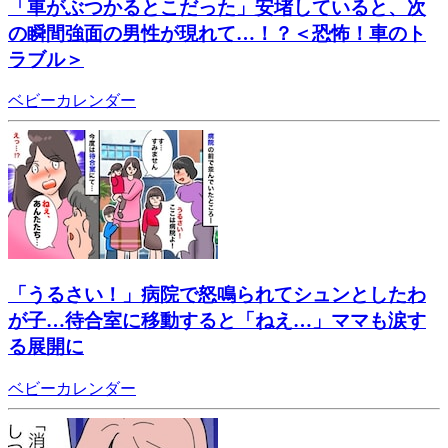
「車がぶつかるとこだった」安堵していると、次
の瞬間強面の男性が現れて…！？＜恐怖！車のト
ラブル＞
ベビーカレンダー
「うるさい！」病院で怒鳴られてシュンとしたわ
が子…待合室に移動すると「ねえ…」ママも涙す
る展開に
ベビーカレンダー