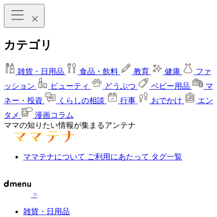
カテゴリ
雑貨・日用品
食品・飲料
教育
健康
ファ
ッション
ビューティ
どうぶつ
ベビー用品
マ
ネー・投資
くらしの相談
行事
おでかけ
エン
タメ
漫画コラム
ママの知りたい情報が集まるアンテナ
ママテナについて
ご利用にあたって
タグ一覧
>
雑貨・日用品