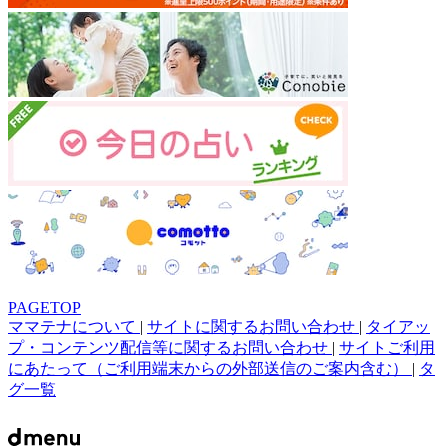
PAGETOP
ママテナについて
|
サイトに関するお問い合わせ
|
タイアッ
プ・コンテンツ配信等に関するお問い合わせ
|
サイトご利用
にあたって（ご利用端末からの外部送信のご案内含む）
|
タ
グ一覧