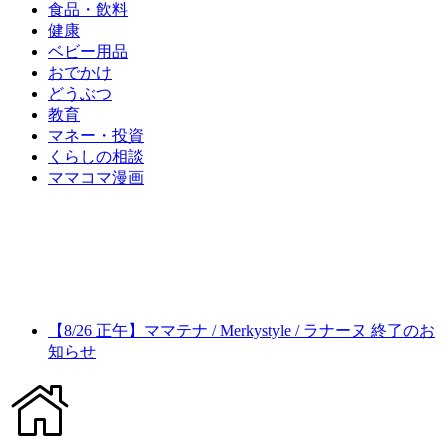
食品・飲料
健康
ベビー用品
おでかけ
どうぶつ
教育
マネー・投資
くらしの相談
ママコマ漫画
【8/26 正午】ママテナ / Merkystyle / ラナーヌ 終了のお
知らせ