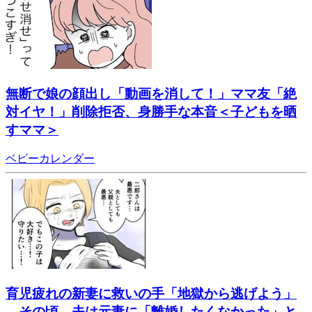
無断で娘の顔出し「動画を消して！」ママ友「絶
対イヤ！」削除拒否、身勝手な本音＜子どもを晒
すママ＞
ベビーカレンダー
育児疲れの新妻に救いの手「地獄から逃げよう」
→その頃、夫は元妻に「離婚したくなかった」と