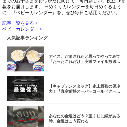
までのお子さまを持つかたに向けて、毎日新しい、役立つ情
報をお届けします。 日めくりカレンダーを毎日めくるよう
に、『ベビーカレンダー』を、ぜひ毎日ご活用ください。
記事一覧を見る >
ベビーカレンダー >
人気記事ランキング
アイス、だまされたと思ってやってみて
「たったこれだけ」突破ファイル放送で
大注目！...
【キャプテンスタッグ】史上最強の保冷
力！『真空断熱スーパーコールドクーラ
ーボック...
あなたの金運はどう？宝くじに縁がある
時、金運はこう変わる