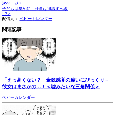
次ページ >
子どもは早めに、仕事は退職すべき
1
2
>
配信元：
ベビーカレンダー
関連記事
「えっ高くない？」金銭感覚の違いにびっくり→
彼女はまさかの…！＜嘘みたいな三角関係＞
ベビーカレンダー