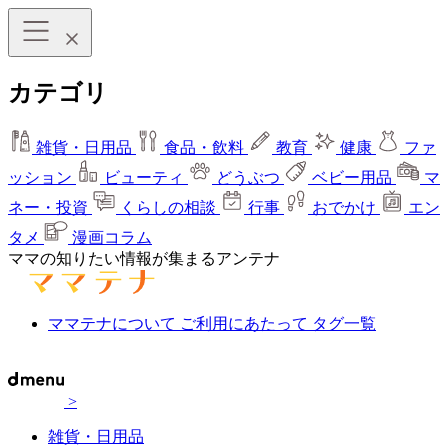
カテゴリ
雑貨・日用品
食品・飲料
教育
健康
ファ
ッション
ビューティ
どうぶつ
ベビー用品
マ
ネー・投資
くらしの相談
行事
おでかけ
エン
タメ
漫画コラム
ママの知りたい情報が集まるアンテナ
ママテナについて
ご利用にあたって
タグ一覧
>
雑貨・日用品