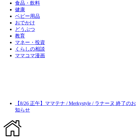
食品・飲料
健康
ベビー用品
おでかけ
どうぶつ
教育
マネー・投資
くらしの相談
ママコマ漫画
【8/26 正午】ママテナ / Merkystyle / ラナーヌ 終了のお
知らせ