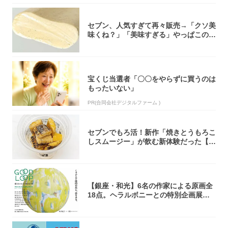
セブン、人気すぎて再々販売→「クソ美
味くね？」「美味すぎる」やっぱこのク
オリティ...
宝くじ当選者「〇〇をやらずに買うのは
もったいない」
PR(合同会社デジタルファーム )
セブンでもろ活！新作「焼きとうもろこ
しスムージー」が飲む新体験だった【東
京の一部...
【銀座・和光】6名の作家による原画全
18点。ヘラルボニーとの特別企画展「G
OOD...