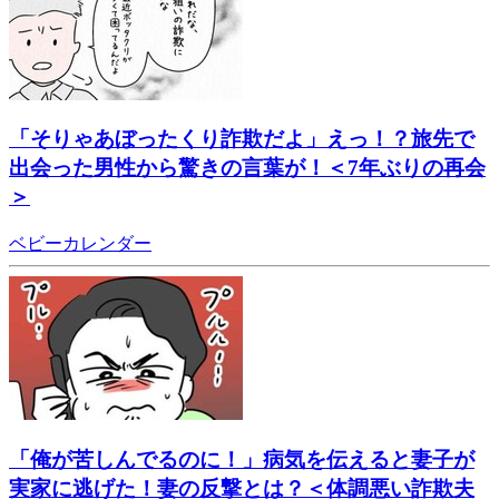
「そりゃあぼったくり詐欺だよ」えっ！？旅先で
出会った男性から驚きの言葉が！＜7年ぶりの再会
＞
ベビーカレンダー
「俺が苦しんでるのに！」病気を伝えると妻子が
実家に逃げた！妻の反撃とは？＜体調悪い詐欺夫