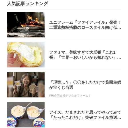
人気記事ランキング
ユニフレーム『ファイアレイル』発売！
二重遮熱板搭載のロースタイル向け低型
焚き火台
ファミマ、美味すぎて大反響「これ1
番」「世界一おいしいかも知れない」
「飲めそう」
「現実…？」〇〇をしただけで貧困主婦
が宝くじ当選
PR(合同会社デジタルファーム )
アイス、だまされたと思ってやってみて
「たったこれだけ」突破ファイル放送で
大注目！...