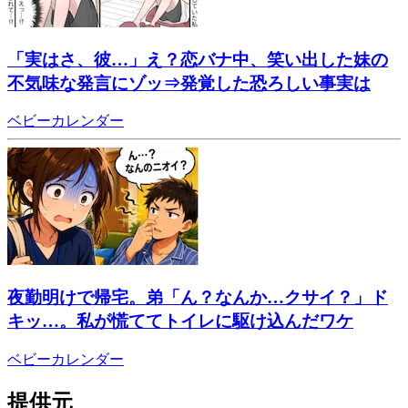
「実はさ、彼…」え？恋バナ中、笑い出した妹の
不気味な発言にゾッ⇒発覚した恐ろしい事実は
ベビーカレンダー
夜勤明けで帰宅。弟「ん？なんか…クサイ？」ド
キッ…。私が慌ててトイレに駆け込んだワケ
ベビーカレンダー
提供元