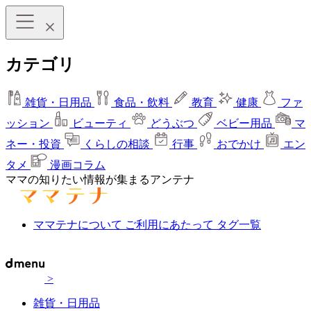
カテゴリ
雑貨・日用品
食品・飲料
教育
健康
ファ
ッション
ビューティ
どうぶつ
ベビー用品
マ
ネー・投資
くらしの相談
行事
おでかけ
エン
タメ
漫画コラム
ママの知りたい情報が集まるアンテナ
ママテナについて
ご利用にあたって
タグ一覧
>
雑貨・日用品