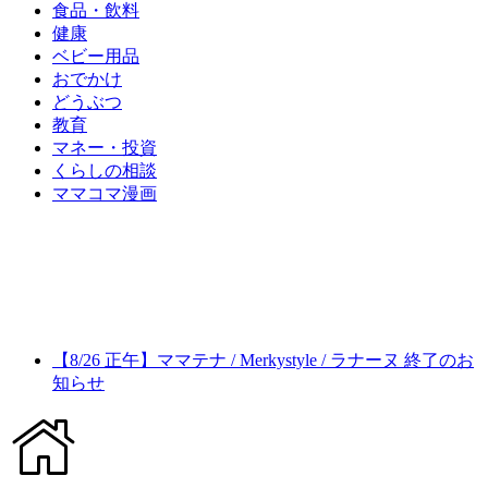
食品・飲料
健康
ベビー用品
おでかけ
どうぶつ
教育
マネー・投資
くらしの相談
ママコマ漫画
【8/26 正午】ママテナ / Merkystyle / ラナーヌ 終了のお
知らせ