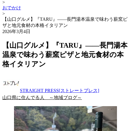
>
おでかけ
>
【山口グルメ】『TARU』――長門湯本温泉で味わう薪窯ピ
ザと地元食材の本格イタリアン
2026年3月4日
【山口グルメ】『TARU』――長門湯本
温泉で味わう薪窯ピザと地元食材の本
格イタリアン
STRAIGHT PRESS[ストレートプレス]
山口県に住んでる人 ～地域ブログ～