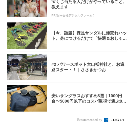
宝くじ当たる人だけがやっていること、
教えます
PR(合同会社デジタルファーム )
【今、話題】裸足サンダルに爆売れハッ
ト。身につけるだけで「快適＆おしゃ
れ」な夏ギ...
#2 パワースポット大山祇神社と、お遍
路スタート！｜ささきかつお
安いサングラスおすすめ8選｜1000円
台〜5000円以下のコスパ重視で選ぶ8本
を...
Recommended by