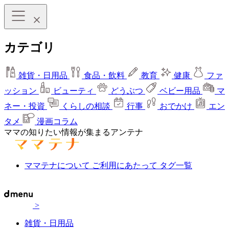
カテゴリ
雑貨・日用品
食品・飲料
教育
健康
ファ
ッション
ビューティ
どうぶつ
ベビー用品
マ
ネー・投資
くらしの相談
行事
おでかけ
エン
タメ
漫画コラム
ママの知りたい情報が集まるアンテナ
ママテナについて
ご利用にあたって
タグ一覧
>
雑貨・日用品