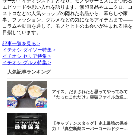
サーが「イチオシスト」となり、モノやサービスにまつわる
エピソードや思い入れを語ります。無印良品やユニクロ、コ
ストコなどの人気ショップの隠れた名品から、暮らしや家
事、ファッション、グルメなどの気になるアイテムまで――
コラムや動画を通して、モノとヒトの出会いが生まれる場を
目指しています。
記事一覧を見る >
イチオシ ダイソー特集 >
イチオシ セリア特集 >
イチオシ グルメ特集 >
人気記事ランキング
アイス、だまされたと思ってやってみて
「たったこれだけ」突破ファイル放送で
大注目！...
【キャプテンスタッグ】史上最強の保冷
力！『真空断熱スーパーコールドクーラ
ーボック...