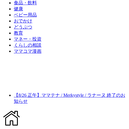
食品・飲料
健康
ベビー用品
おでかけ
どうぶつ
教育
マネー・投資
くらしの相談
ママコマ漫画
【8/26 正午】ママテナ / Merkystyle / ラナーヌ 終了のお
知らせ