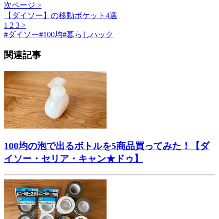
次ページ >
【ダイソー】の移動ポケット4選
1
2
3
>
#
ダイソー
#
100均
#
暮らしハック
関連記事
100均の泡で出るボトルを5商品買ってみた！【ダ
イソー・セリア・キャン★ドゥ】