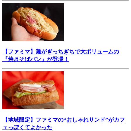
【ファミマ】麺がぎっちぎちで大ボリュームの
『焼きそばパン』が登場！
【地域限定】ファミマの“おしゃれサンド”がカフ
ェっぽくてよかった