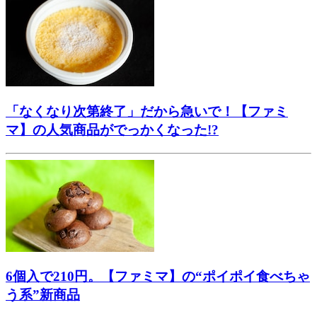
「なくなり次第終了」だから急いで！【ファミ
マ】の人気商品がでっかくなった!?
6個入で210円。【ファミマ】の“ポイポイ食べちゃ
う系”新商品