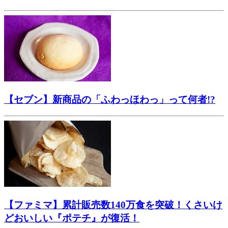
【セブン】新商品の「ふわっほわっ」って何者!?
【ファミマ】累計販売数140万食を突破！くさいけ
どおいしい『ポテチ』が復活！