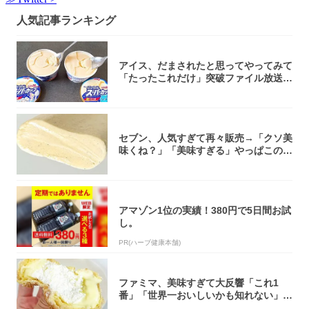
人気記事ランキング
アイス、だまされたと思ってやってみて
「たったこれだけ」突破ファイル放送で
大注目！...
セブン、人気すぎて再々販売→「クソ美
味くね？」「美味すぎる」やっぱこのク
オリティ...
アマゾン1位の実績！380円で5日間お試
し。
PR(ハーブ健康本舗)
ファミマ、美味すぎて大反響「これ1
番」「世界一おいしいかも知れない」
「飲めそう」