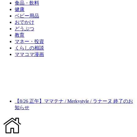
食品・飲料
健康
ベビー用品
おでかけ
どうぶつ
教育
マネー・投資
くらしの相談
ママコマ漫画
【8/26 正午】ママテナ / Merkystyle / ラナーヌ 終了のお
知らせ