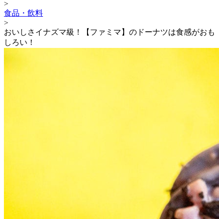
>
食品・飲料
>
おいしさイナズマ級！【ファミマ】のドーナツは食感がおも
しろい！