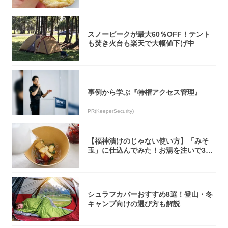
スノーピークが最大60％OFF！テント
も焚き火台も楽天で大幅値下げ中
事例から学ぶ『特権アクセス管理』
PR(KeeperSecurity)
【福神漬けのじゃない使い方】「みそ
玉」に仕込んでみた！お湯を注いで30
秒で…朝の...
シュラフカバーおすすめ8選！登山・冬
キャンプ向けの選び方も解説