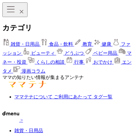
カテゴリ
雑貨・日用品
食品・飲料
教育
健康
ファ
ッション
ビューティ
どうぶつ
ベビー用品
マ
ネー・投資
くらしの相談
行事
おでかけ
エン
タメ
漫画コラム
ママの知りたい情報が集まるアンテナ
ママテナについて
ご利用にあたって
タグ一覧
>
雑貨・日用品