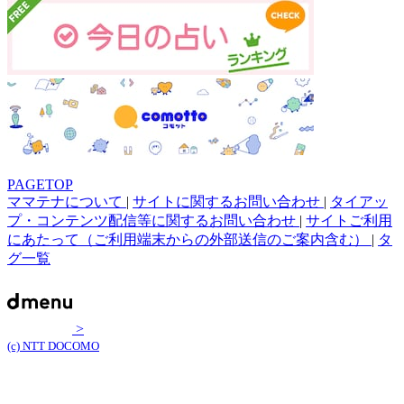
PAGETOP
ママテナについて
|
サイトに関するお問い合わせ
|
タイアッ
プ・コンテンツ配信等に関するお問い合わせ
|
サイトご利用
にあたって（ご利用端末からの外部送信のご案内含む）
|
タ
グ一覧
>
(c) NTT DOCOMO