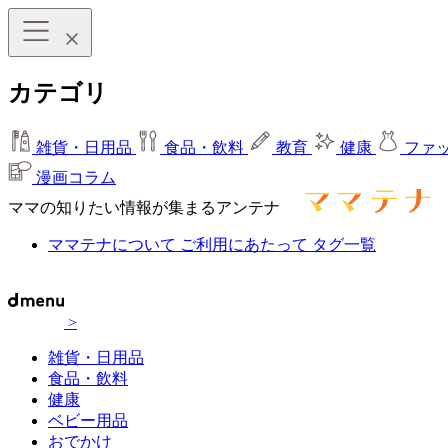
カテゴリ
雑貨・日用品
食品・飲料
教育
健康
ファ
漫画コラム
ママの知りたい情報が集まるアンテナ
ママテナについて
ご利用にあたって
タグ一覧
>
雑貨・日用品
食品・飲料
健康
ベビー用品
おでかけ