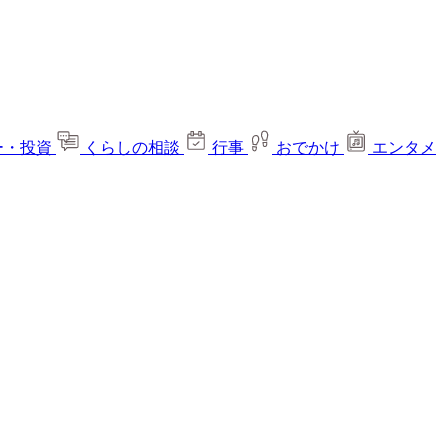
ー・投資
くらしの相談
行事
おでかけ
エンタメ