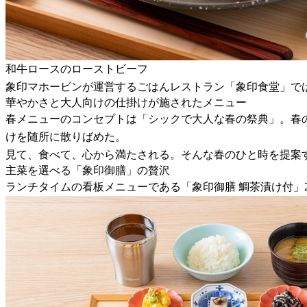
和牛ロースのローストビーフ
象印マホービンが運営するごはんレストラン「象印食堂」では、
華やかさと大人向けの仕掛けが施されたメニュー
春メニューのコンセプトは「シックで大人な春の祭典」。春
けを随所に散りばめた。
見て、食べて、心から満たされる。そんな春のひと時を提案
主菜を選べる「象印御膳」の贅沢
ランチタイムの看板メニューである「象印御膳 鯛茶漬け付」2,