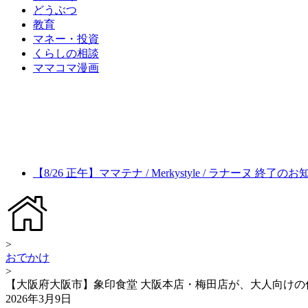
どうぶつ
教育
マネー・投資
くらしの相談
ママコマ漫画
【8/26 正午】ママテナ / Merkystyle / ラナーヌ 終了の
>
おでかけ
>
【大阪府大阪市】象印食堂 大阪本店・梅田店が、大人向け
2026年3月9日