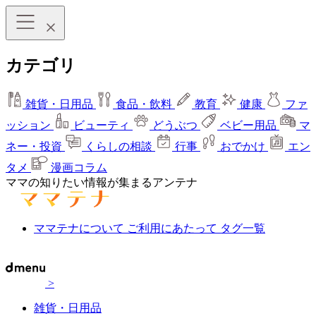
カテゴリ
雑貨・日用品
食品・飲料
教育
健康
ファ
ッション
ビューティ
どうぶつ
ベビー用品
マ
ネー・投資
くらしの相談
行事
おでかけ
エン
タメ
漫画コラム
ママの知りたい情報が集まるアンテナ
ママテナについて
ご利用にあたって
タグ一覧
>
雑貨・日用品