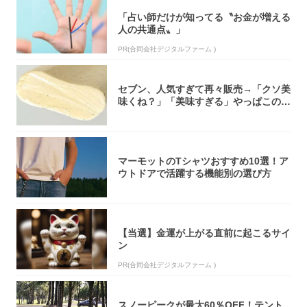
「占い師だけが知ってる〝お金が増える
人の共通点〟」
PR(合同会社デジタルファーム )
セブン、人気すぎて再々販売→「クソ美
味くね？」「美味すぎる」やっぱこのク
オリティ...
マーモットのTシャツおすすめ10選！ア
ウトドアで活躍する機能別の選び方
【当選】金運が上がる直前に起こるサイ
ン
PR(合同会社デジタルファーム )
スノーピークが最大60％OFF！テント