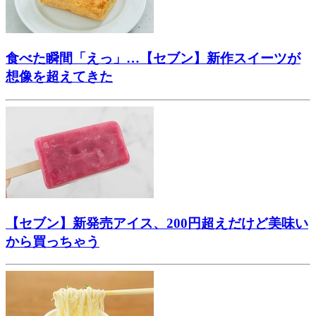
食べた瞬間「えっ」…【セブン】新作スイーツが
想像を超えてきた
【セブン】新発売アイス、200円超えだけど美味い
から買っちゃう