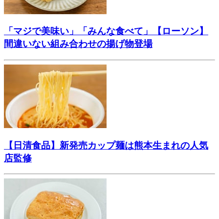
「マジで美味い」「みんな食べて」【ローソン】
間違いない組み合わせの揚げ物登場
【日清食品】新発売カップ麺は熊本生まれの人気
店監修