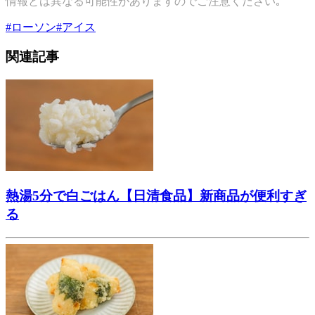
情報とは異なる可能性がありますのでご注意ください｡
#
ローソン
#
アイス
関連記事
熱湯5分で白ごはん【日清食品】新商品が便利すぎ
る