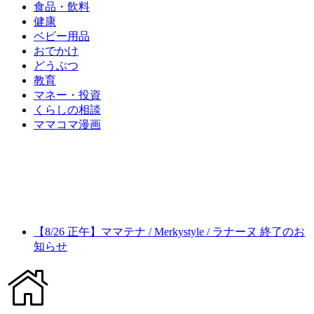
食品・飲料
健康
ベビー用品
おでかけ
どうぶつ
教育
マネー・投資
くらしの相談
ママコマ漫画
【8/26 正午】ママテナ / Merkystyle / ラナーヌ 終了のお
知らせ