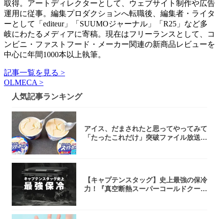
取得。アートディレクターとして、ウェブサイト制作や広告
運用に従事。編集プロダクションへ転職後、編集者・ライタ
ーとして「editeur」「SUUMOジャーナル」「R25」など多
岐にわたるメディアに寄稿。現在はフリーランスとして、コ
ンビニ・ファストフード・メーカー関連の新商品レビューを
中心に年間1000本以上執筆。
記事一覧を見る >
OLMECA >
人気記事ランキング
アイス、だまされたと思ってやってみて
「たったこれだけ」突破ファイル放送で
大注目！...
【キャプテンスタッグ】史上最強の保冷
力！『真空断熱スーパーコールドクーラ
ーボック...