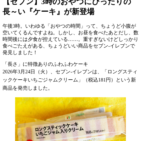
【セブン】3時のおやつにぴったりの
長～い『ケーキ』が新登場
午後3時。いわゆる「おやつの時間」って、ちょうど小腹が
空いてくるんですよね。しかし、お昼を食べたあとだし、数
時間後には夕食が控えている……。重すぎないけどしっかり
食べごたえがある、ちょうどいい商品をセブン-イレブンで
発見しました！
「長さ」に特徴ありのふわふわケーキ
2026
年
3
月
24
日（火）、セブン
-
イレブンは、「ロングスティ
ックケーキいちごジャムクリーム」（税込
181
円）という新
商品を発売しました。