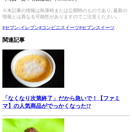
※本記事の情報は執筆時または公開時のものであり､最新の
情報とは異なる可能性がありますのでご注意ください｡
#
セブン-イレブン
#
コンビニスイーツ
#
セブンスイーツ
関連記事
「なくなり次第終了」だから急いで！【ファミ
マ】の人気商品がでっかくなった!?