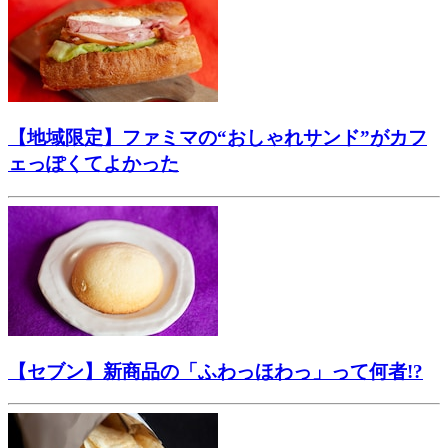
【地域限定】ファミマの“おしゃれサンド”がカフ
ェっぽくてよかった
【セブン】新商品の「ふわっほわっ」って何者!?