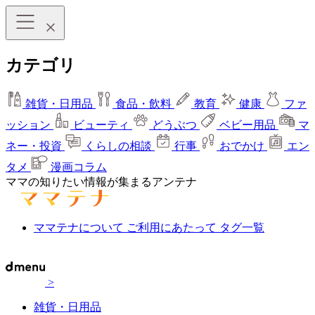
カテゴリ
雑貨・日用品
食品・飲料
教育
健康
ファ
ッション
ビューティ
どうぶつ
ベビー用品
マ
ネー・投資
くらしの相談
行事
おでかけ
エン
タメ
漫画コラム
ママの知りたい情報が集まるアンテナ
ママテナについて
ご利用にあたって
タグ一覧
>
雑貨・日用品