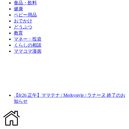
食品・飲料
健康
ベビー用品
おでかけ
どうぶつ
教育
マネー・投資
くらしの相談
ママコマ漫画
【8/26 正午】ママテナ / Merkystyle / ラナーヌ 終了のお
知らせ