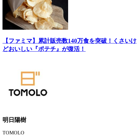
【ファミマ】累計販売数140万食を突破！くさいけ
どおいしい『ポテチ』が復活！
明日陽樹
TOMOLO