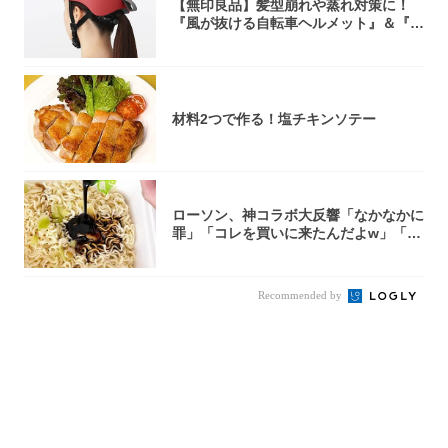
【無印良品】髪型崩れや蒸れ対策に！
『風が抜ける自転車ヘルメット』＆『2
0型自転車...
材料2つで作る！塩チキンソテー
ローソン、神コラボ大反響「なかなかに
罪」「コレを買いに来たんだよw」「３
件まわっ...
Recommended by