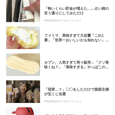
「怖いくらい貯金が増えた…」占い師の
言う通りにしてみただけ
PR(合同会社デジタルファーム )
ファミマ、美味すぎて大反響「これ1
番」「世界一おいしいかも知れない」
「飲めそう」
セブン、人気すぎて再々販売→「クソ美
味くね？」「美味すぎる」やっぱこのク
オリティ...
「現実…？」〇〇をしただけで貧困主婦
が宝くじ当選
PR(合同会社デジタルファーム )