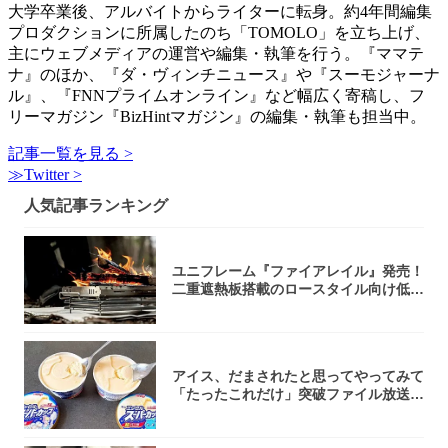
大学卒業後、アルバイトからライターに転身。約4年間編集
プロダクションに所属したのち「TOMOLO」を立ち上げ、
主にウェブメディアの運営や編集・執筆を行う。『ママテ
ナ』のほか、『ダ・ヴィンチニュース』や『スーモジャーナ
ル』、『FNNプライムオンライン』など幅広く寄稿し、フ
リーマガジン『BizHintマガジン』の編集・執筆も担当中。
記事一覧を見る >
≫Twitter >
人気記事ランキング
ユニフレーム『ファイアレイル』発売！
二重遮熱板搭載のロースタイル向け低型
焚き火台
アイス、だまされたと思ってやってみて
「たったこれだけ」突破ファイル放送で
大注目！...