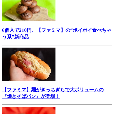
6個入で210円。【ファミマ】の“ポイポイ食べちゃ
う系”新商品
【ファミマ】麺がぎっちぎちで大ボリュームの
『焼きそばパン』が登場！