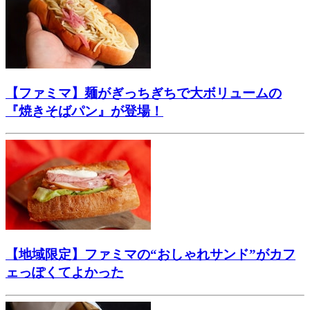
【ファミマ】麺がぎっちぎちで大ボリュームの
『焼きそばパン』が登場！
【地域限定】ファミマの“おしゃれサンド”がカフ
ェっぽくてよかった