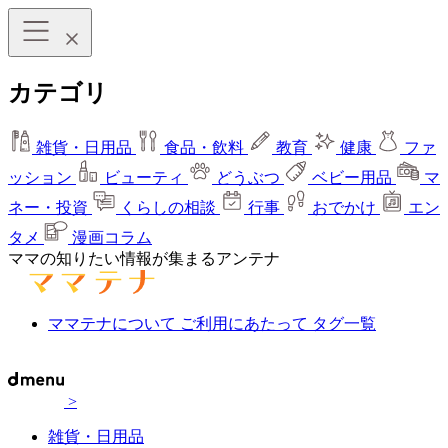
カテゴリ
雑貨・日用品
食品・飲料
教育
健康
ファ
ッション
ビューティ
どうぶつ
ベビー用品
マ
ネー・投資
くらしの相談
行事
おでかけ
エン
タメ
漫画コラム
ママの知りたい情報が集まるアンテナ
ママテナについて
ご利用にあたって
タグ一覧
>
雑貨・日用品