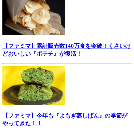
【ファミマ】累計販売数140万食を突破！くさいけ
どおいしい『ポテチ』が復活！
【ファミマ】今年も『よもぎ蒸しぱん』の季節が
やってきた！！