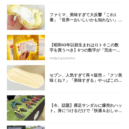
ファミマ、美味すぎて大反響「これ1
番」「世界一おいしいかも知れない」
「飲めそう」
【昭和43年以前生まれはロト６この数
字を買うべき】6つの数字が「完全一
致」する方...
PR(株式会社MURA)
セブン、人気すぎて再々販売→「クソ美
味くね？」「美味すぎる」やっぱこのク
オリティ...
【今、話題】裸足サンダルに爆売れハッ
ト。身につけるだけで「快適＆おしゃ
れ」な夏ギ...