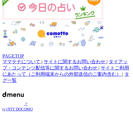
PAGETOP
ママテナについて
|
サイトに関するお問い合わせ
|
タイアッ
プ・コンテンツ配信等に関するお問い合わせ
|
サイトご利用
にあたって（ご利用端末からの外部送信のご案内含む）
|
タ
グ一覧
>
(c) NTT DOCOMO