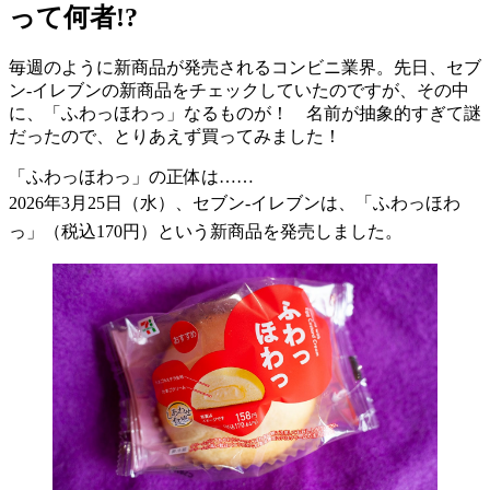
って何者!?
毎週のように新商品が発売されるコンビニ業界。先日、セブ
ン-イレブンの新商品をチェックしていたのですが、その中
に、「ふわっほわっ」なるものが！ 名前が抽象的すぎて謎
だったので、とりあえず買ってみました！
「ふわっほわっ」の正体は……
2026
年
3
月
25
日（水）、セブン
-
イレブンは、「ふわっほわ
っ」（税込
170
円）という新商品を発売しました。