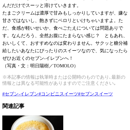
んだだけでスーッと溶けていきます。
たまごクリームは濃厚で甘みもしっかりしていますが、嫌な
甘さではないし、飽きずにペロリといけちゃいますよ。た
だ、食感が軽いせいか、食べごたえについては問題ありで
す。なんだろう、全然お腹にたまらない感じ？ ともあれ、
おいしくて、おすすめなのは変わりません。サクッと糖分補
給したいあなたにぴったりのスイーツなので、気になったら
ぜひお近くのセブン
-
イレブンへ！
（写真・文：明日陽樹／
TOMOLO
）
※本記事の情報は執筆時または公開時のものであり､最新の
情報とは異なる可能性がありますのでご注意ください｡
#
セブン-イレブン
#
コンビニスイーツ
#
セブンスイーツ
関連記事