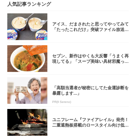
人気記事ランキング
アイス、だまされたと思ってやってみて
「たったこれだけ」突破ファイル放送で
大注目！...
セブン、新作はやくも大反響「うまく再
現してる」「スープ美味い具材邪魔って
くらい美...
「高額当選者が秘密にしてた金運診断を
暴露します...」
PR(Il Sereno)
ユニフレーム『ファイアレイル』発売！
二重遮熱板搭載のロースタイル向け低型
焚き火台