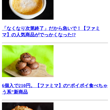
「なくなり次第終了」だから急いで！【ファミ
マ】の人気商品がでっかくなった!?
6個入で210円。【ファミマ】の“ポイポイ食べちゃ
う系”新商品