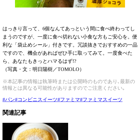
はっきり言って、
6
個なんてあっという間に食べ終わってし
まうのですが、一度に食べ切れない小食な方もご安心を。便
利な「袋止めシール」付きです。冗談抜きでおすすめの一品
ですので、機会があればぜひ手に取ってみて。一度食べた
ら、あなたもきっとハマるはず
!?
（写真・文：明日陽樹／
TOMOLO
）
※本記事の情報は執筆時または公開時のものであり､最新の
情報とは異なる可能性がありますのでご注意ください｡
#
パン
#
コンビニスイーツ
#
ファミマ
#
ファミマスイーツ
関連記事