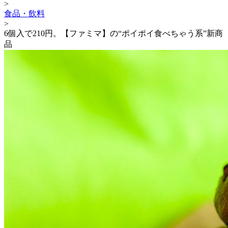
>
食品・飲料
>
6個入で210円。【ファミマ】の“ポイポイ食べちゃう系”新商
品