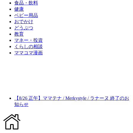
食品・飲料
健康
ベビー用品
おでかけ
どうぶつ
教育
マネー・投資
くらしの相談
ママコマ漫画
【8/26 正午】ママテナ / Merkystyle / ラナーヌ 終了のお
知らせ