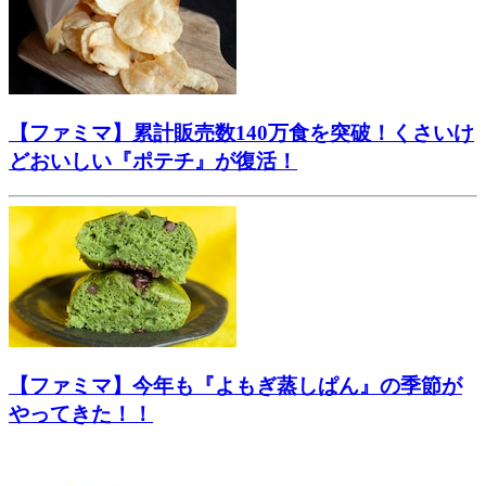
【ファミマ】累計販売数140万食を突破！くさいけ
どおいしい『ポテチ』が復活！
【ファミマ】今年も『よもぎ蒸しぱん』の季節が
やってきた！！