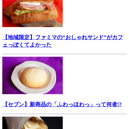
【地域限定】ファミマの“おしゃれサンド”がカフ
ェっぽくてよかった
【セブン】新商品の「ふわっほわっ」って何者!?