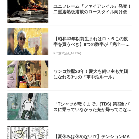
ユニフレーム『ファイアレイル』発売！
二重遮熱板搭載のロースタイル向け低型
焚き火台
【昭和43年以前生まれはロト６この数
字を買うべき】6つの数字が「完全一
致」する方...
PR(株式会社MURA)
ワンコ旅歴20年！愛犬も飼い主も笑顔
になれる3つの『車中泊ルール』
「Tシャツが乾くまで」(TBS) 第3話 バ
スに乗っていなかった充が帰ってこな
い...
【夏休みは休めない!?】テンションMA