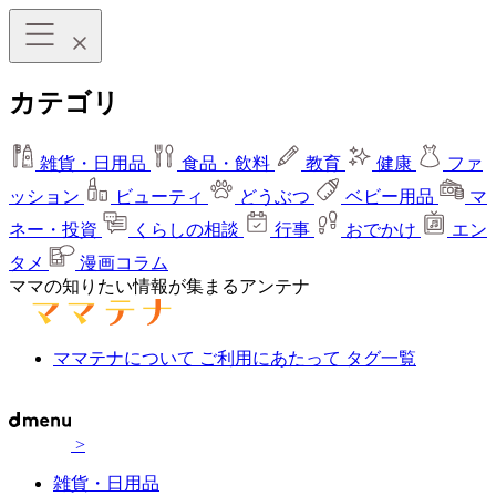
カテゴリ
雑貨・日用品
食品・飲料
教育
健康
ファ
ッション
ビューティ
どうぶつ
ベビー用品
マ
ネー・投資
くらしの相談
行事
おでかけ
エン
タメ
漫画コラム
ママの知りたい情報が集まるアンテナ
ママテナについて
ご利用にあたって
タグ一覧
>
雑貨・日用品