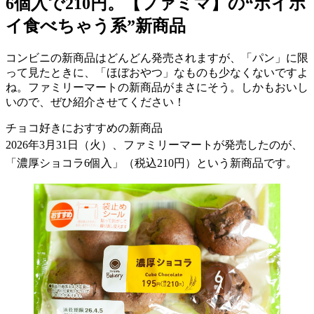
6個入で210円。【ファミマ】の“ポイポ
イ食べちゃう系”新商品
コンビニの新商品はどんどん発売されますが、「パン」に限
って見たときに、「ほぼおやつ」なものも少なくないですよ
ね。ファミリーマートの新商品がまさにそう。しかもおいし
いので、ぜひ紹介させてください！
チョコ好きにおすすめの新商品
2026
年
3
月
31
日（火）、ファミリーマートが発売したのが、
「濃厚ショコラ
6
個入」（税込
210
円）という新商品です。