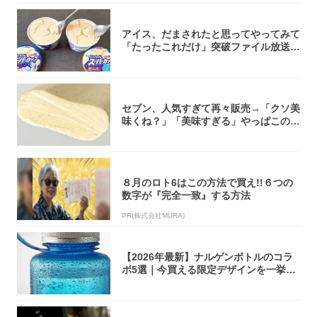
アイス、だまされたと思ってやってみて
「たったこれだけ」突破ファイル放送で
大注目！...
セブン、人気すぎて再々販売→「クソ美
味くね？」「美味すぎる」やっぱこのク
オリティ...
８月のロト6はこの方法で買え!!６つの
数字が『完全一致』する方法
PR(株式会社MURA)
【2026年最新】ナルゲンボトルのコラ
ボ5選｜今買える限定デザインを一挙紹
介！