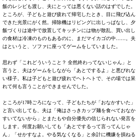
飯のレシピも渡し、夫にとっては悪くない話のはずでした。
ところが、子どもと遊び疲れて帰宅したとき、目に飛び込ん
できた光景にがく然。掃除機はリビングに出しっぱなし、夕
飯づくりは途中で放置してキッチンには物が散乱、買い出し
の食材は冷凍のものもあるのに、まだマイカゴの中……。夫
はというと、ソファに座ってゲームをしていました。
思わず「これどういうこと？ 全然終わってないじゃん」と
言うと、夫はゲームをしながら「あとでするよ」と悪びれな
い様子。私は子どもと遊び疲れでヘトヘトで、その場では呆
れて何も言うことができませんでした。
ところが17時ごろになって、子どもたちが「おなかすいた」
と言い出しても、夫は「俺はさっきカップ麺を食べておなか
すいてないから」とまたもや自分優先の信じられない発言を
します。何度お願いしても「あとでするって言ってんじゃ
ん」「せかすなよ。やる気なくなる」と余計に機嫌を損ねる