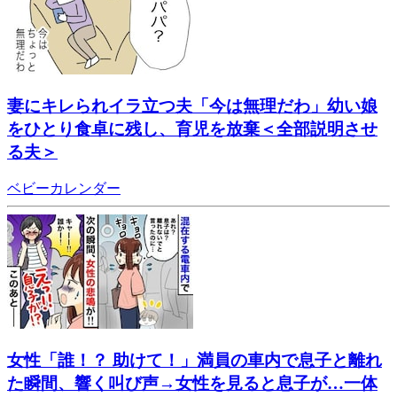
妻にキレられイラ立つ夫「今は無理だわ」幼い娘
をひとり食卓に残し、育児を放棄＜全部説明させ
る夫＞
ベビーカレンダー
女性「誰！？ 助けて！」満員の車内で息子と離れ
た瞬間、響く叫び声→女性を見ると息子が…一体