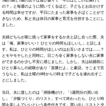
3歳の娘と1歳の息子は遊び盛りで「今日はどこの公園行く
の？」と毎週のように聞いてくるほど。子どもとお出かけす
る時間は幸せですが、平日にたまった家事をさばくことがで
きないため、私と夫は休日の家事と育児を分担することにし
ました。
夫婦どちらが家に残って家事をするか夫と話し合った際、夫
は「俺、家事がいい！ ひとりの時間もほしいし」と話しま
す。私は、ひとりの時間がほしいのはお互いさまでは……？
とモヤモヤしたと同時に、日ごろ全く家事をしない夫に家事
ができるのか少し不安に感じました。しかし、夫は結婚前に
ひとり暮らしの経験があり「楽勝だよ」と豪語。そこまで言
うならと、私は土曜の9時から15時まで子どもを連れ出すこ
とにしました。
当日、夫に渡したのは「掃除機がけ」「1週間分の買い出
し」「夕飯づくり」のリスト。すべて終わったら、ひとり時
間を楽しんでいいという条件付きです。買い出しリストと夕