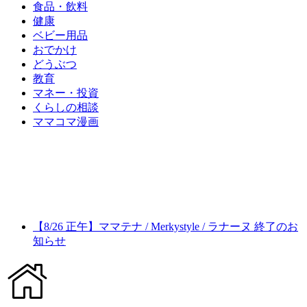
食品・飲料
健康
ベビー用品
おでかけ
どうぶつ
教育
マネー・投資
くらしの相談
ママコマ漫画
【8/26 正午】ママテナ / Merkystyle / ラナーヌ 終了のお
知らせ