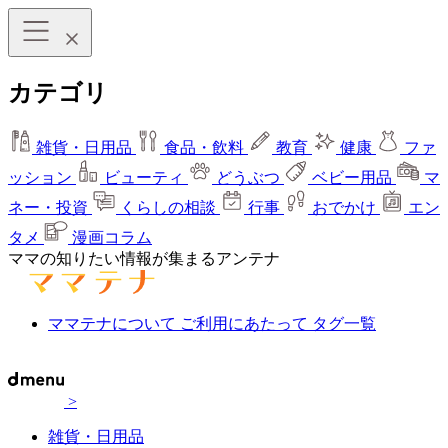
カテゴリ
雑貨・日用品
食品・飲料
教育
健康
ファ
ッション
ビューティ
どうぶつ
ベビー用品
マ
ネー・投資
くらしの相談
行事
おでかけ
エン
タメ
漫画コラム
ママの知りたい情報が集まるアンテナ
ママテナについて
ご利用にあたって
タグ一覧
>
雑貨・日用品