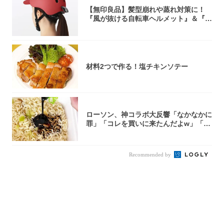
【無印良品】髪型崩れや蒸れ対策に！
『風が抜ける自転車ヘルメット』＆『2
0型自転車...
材料2つで作る！塩チキンソテー
ローソン、神コラボ大反響「なかなかに
罪」「コレを買いに来たんだよw」「３
件まわっ...
Recommended by