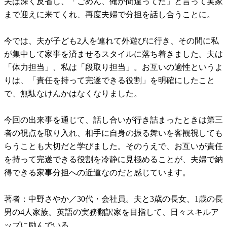
夫は深く反省し、「ごめん、俺が間違ってた」と言って実家
まで迎えに来てくれ、再度夫婦で分担を話し合うことに。
今では、夫が子ども2人を連れて外遊びに行き、その間に私
が集中して家事を済ませるスタイルに落ち着きました。夫は
「体力担当」、私は「段取り担当」。お互いの適性というよ
りは、「責任を持って完遂できる役割」を明確にしたこと
で、無駄なけんかはなくなりました。
今回の出来事を通じて、話し合いが行き詰まったときは第三
者の視点を取り入れ、相手に自身の振る舞いを客観視しても
らうことも大切だと学びました。そのうえで、お互いが責任
を持って完遂できる役割を冷静に見極めることが、夫婦で納
得できる家事分担への近道なのだと感じています。
著者：中野さやか／30代・会社員。夫と3歳の長女、1歳の長
男の4人家族。英語の実務翻訳家を目指して、日々スキルア
ップに励んでいる。