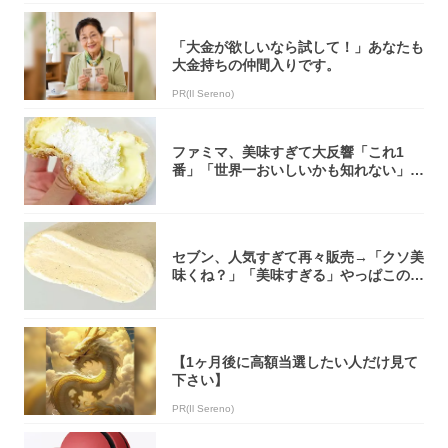
「大金が欲しいなら試して！」あなたも
大金持ちの仲間入りです。
PR(Il Sereno)
ファミマ、美味すぎて大反響「これ1
番」「世界一おいしいかも知れない」
「飲めそう」
セブン、人気すぎて再々販売→「クソ美
味くね？」「美味すぎる」やっぱこのク
オリティ...
【1ヶ月後に高額当選したい人だけ見て
下さい】
PR(Il Sereno)