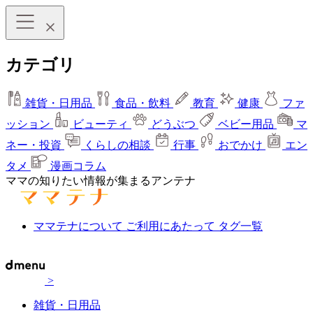
カテゴリ
雑貨・日用品
食品・飲料
教育
健康
ファ
ッション
ビューティ
どうぶつ
ベビー用品
マ
ネー・投資
くらしの相談
行事
おでかけ
エン
タメ
漫画コラム
ママの知りたい情報が集まるアンテナ
ママテナについて
ご利用にあたって
タグ一覧
>
雑貨・日用品