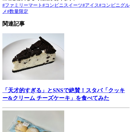
#
ファミリーマート
#
コンビニスイーツ
#
アイス
#
コンビニグル
メ
#
数量限定
関連記事
「天才的すぎる」とSNSで絶賛！スタバ「クッキ
ー&クリーム チーズケーキ」を食べてみた