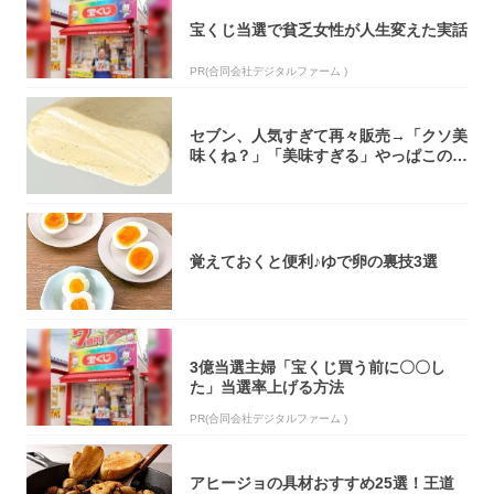
宝くじ当選で貧乏女性が人生変えた実話
PR(合同会社デジタルファーム )
セブン、人気すぎて再々販売→「クソ美
味くね？」「美味すぎる」やっぱこのク
オリティ...
覚えておくと便利♪ゆで卵の裏技3選
3億当選主婦「宝くじ買う前に〇〇し
た」当選率上げる方法
PR(合同会社デジタルファーム )
アヒージョの具材おすすめ25選！王道