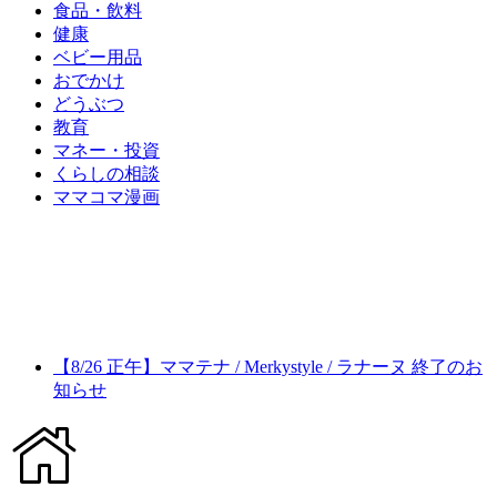
食品・飲料
健康
ベビー用品
おでかけ
どうぶつ
教育
マネー・投資
くらしの相談
ママコマ漫画
【8/26 正午】ママテナ / Merkystyle / ラナーヌ 終了のお
知らせ