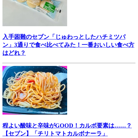
入手困難のセブン「じゅわっとしたハチミツパ
ン」3通りで食べ比べてみた！一番おいしい食べ方
はどれ？
程よい酸味と辛味がGOOD！カルボ要素は……？
【セブン】「チリトマトカルボナーラ」