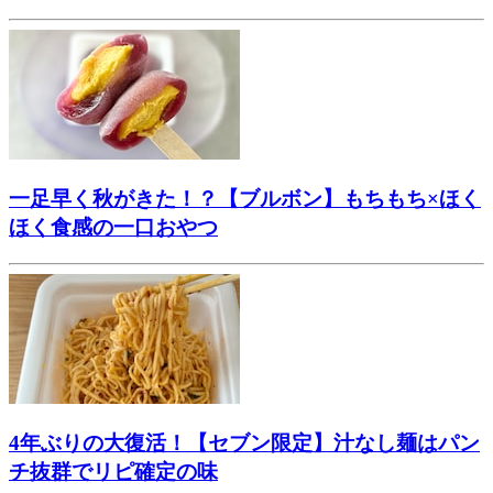
一足早く秋がきた！？【ブルボン】もちもち×ほく
ほく食感の一口おやつ
4年ぶりの大復活！【セブン限定】汁なし麺はパン
チ抜群でリピ確定の味