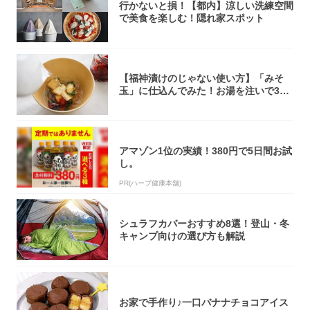
行かないと損！【都内】涼しい洗練空間
で美食を楽しむ！隠れ家スポット
【福神漬けのじゃない使い方】「みそ
玉」に仕込んでみた！お湯を注いで30
秒で…朝の...
アマゾン1位の実績！380円で5日間お試
し。
PR(ハーブ健康本舗)
シュラフカバーおすすめ8選！登山・冬
キャンプ向けの選び方も解説
お家で手作り♪一口バナナチョコアイス