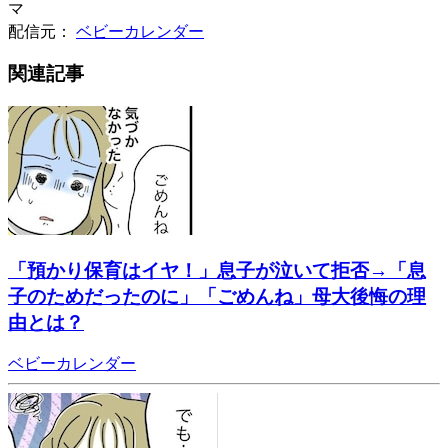
マ
配信元：
ベビーカレンダー
関連記事
「預かり保育はイヤ！」息子が泣いて拒否→「息
子のためだったのに」「ごめんね」母大後悔の理
由とは？
ベビーカレンダー