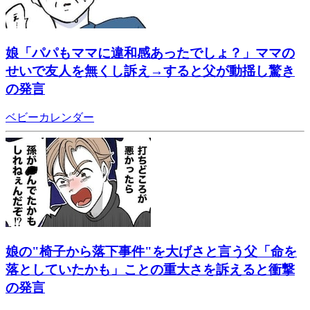
娘「パパもママに違和感あったでしょ？」ママの
せいで友人を無くし訴え→すると父が動揺し驚き
の発言
ベビーカレンダー
娘の"椅子から落下事件"を大げさと言う父「命を
落としていたかも」ことの重大さを訴えると衝撃
の発言