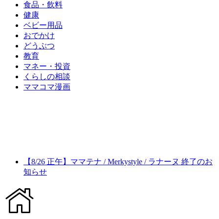
食品・飲料
健康
ベビー用品
おでかけ
どうぶつ
教育
マネー・投資
くらしの相談
ママコマ漫画
【8/26 正午】ママテナ / Merkystyle / ラナーヌ 終了のお
知らせ