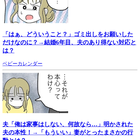
「はぁ、どういうこと？」ゴミ出しをお願いした
だけなのに？→結婚6年目、夫のあり得ない対応と
は？
ベビーカレンダー
夫「俺は家事はしない、何故なら…」明かされた
夫の本性！→「もういい」妻がとったまさかの行