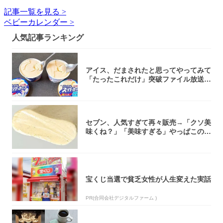
記事一覧を見る >
ベビーカレンダー >
人気記事ランキング
アイス、だまされたと思ってやってみて
「たったこれだけ」突破ファイル放送で
大注目！...
セブン、人気すぎて再々販売→「クソ美
味くね？」「美味すぎる」やっぱこのク
オリティ...
宝くじ当選で貧乏女性が人生変えた実話
PR(合同会社デジタルファーム )