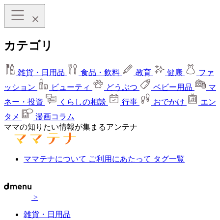
カテゴリ
雑貨・日用品
食品・飲料
教育
健康
ファ
ッション
ビューティ
どうぶつ
ベビー用品
マ
ネー・投資
くらしの相談
行事
おでかけ
エン
タメ
漫画コラム
ママの知りたい情報が集まるアンテナ
ママテナについて
ご利用にあたって
タグ一覧
>
雑貨・日用品