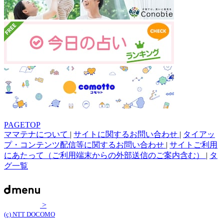
PAGETOP
ママテナについて
|
サイトに関するお問い合わせ
|
タイアッ
プ・コンテンツ配信等に関するお問い合わせ
|
サイトご利用
にあたって（ご利用端末からの外部送信のご案内含む）
|
タ
グ一覧
>
(c) NTT DOCOMO