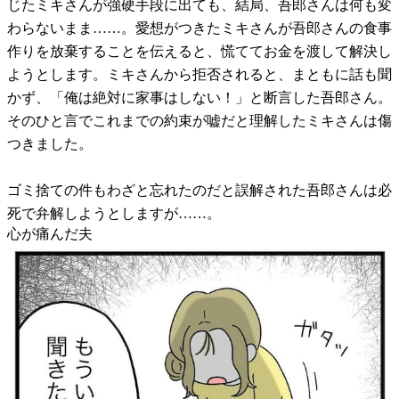
じたミキさんが強硬手段に出ても、結局、吾郎さんは何も変
わらないまま……。愛想がつきたミキさんが吾郎さんの食事
作りを放棄することを伝えると、慌ててお金を渡して解決し
ようとします。ミキさんから拒否されると、まともに話も聞
かず、「俺は絶対に家事はしない！」と断言した吾郎さん。
そのひと言でこれまでの約束が嘘だと理解したミキさんは傷
つきました。
ゴミ捨ての件もわざと忘れたのだと誤解された吾郎さんは必
死で弁解しようとしますが……。
心が痛んだ夫