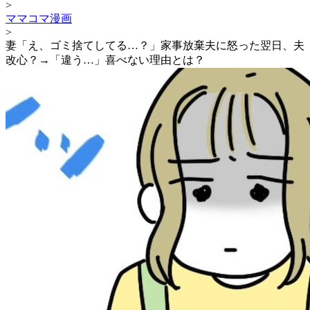
>
ママコマ漫画
>
妻「え、ゴミ捨てしてる…？」家事放棄夫に怒った翌日、夫
改心？→「違う…」喜べない理由とは？