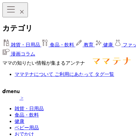
カテゴリ
雑貨・日用品
食品・飲料
教育
健康
ファ
漫画コラム
ママの知りたい情報が集まるアンテナ
ママテナについて
ご利用にあたって
タグ一覧
>
雑貨・日用品
食品・飲料
健康
ベビー用品
おでかけ