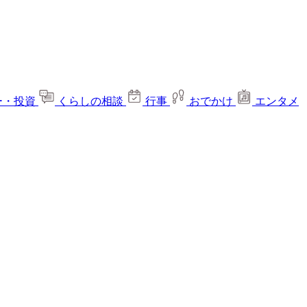
ー・投資
くらしの相談
行事
おでかけ
エンタメ