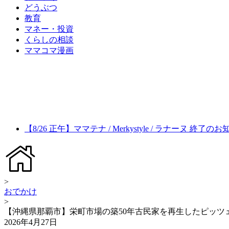
どうぶつ
教育
マネー・投資
くらしの相談
ママコマ漫画
【8/26 正午】ママテナ / Merkystyle / ラナーヌ 終了の
>
おでかけ
>
【沖縄県那覇市】栄町市場の築50年古民家を再生したピッツ
2026年4月27日