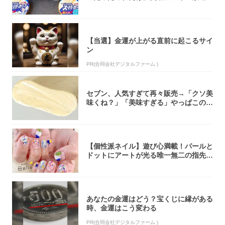
大注目！...
【当選】金運が上がる直前に起こるサイ
ン
PR(合同会社デジタルファーム )
セブン、人気すぎて再々販売→「クソ美
味くね？」「美味すぎる」やっぱこのク
オリティ...
【個性派ネイル】遊び心満載！パールと
ドットにアートが光る唯一無二の指先が
完成！
あなたの金運はどう？宝くじに縁がある
時、金運はこう変わる
PR(合同会社デジタルファーム )