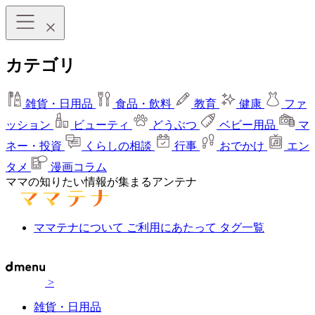
カテゴリ
雑貨・日用品
食品・飲料
教育
健康
ファ
ッション
ビューティ
どうぶつ
ベビー用品
マ
ネー・投資
くらしの相談
行事
おでかけ
エン
タメ
漫画コラム
ママの知りたい情報が集まるアンテナ
ママテナについて
ご利用にあたって
タグ一覧
>
雑貨・日用品