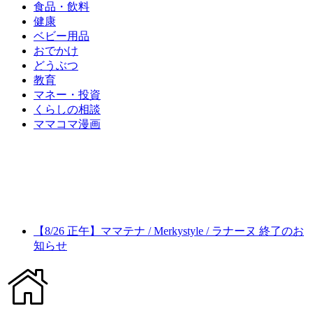
食品・飲料
健康
ベビー用品
おでかけ
どうぶつ
教育
マネー・投資
くらしの相談
ママコマ漫画
【8/26 正午】ママテナ / Merkystyle / ラナーヌ 終了のお
知らせ