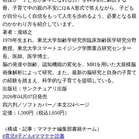
冊。子育て中の親の不安にQ＆A形式で答えながら、子ども
が自分らしく自信をもって人生を歩めるよう、必要となる親
のかかわり方を紹介しています。
著者：瀧靖之
1970年生まれ。東北大学加齢学研究所臨床加齢医学研究分野
教授。東北大学スマートエイジング学際重点研究センター
長。医師。医学博士。
脳の発達や加齢、認知機能の変化を、MRIを用いた大規模脳
画像解析によって研究。また、最新の脳研究と自身の子育て
の経験を踏まえ、科学的な子育てを提唱している。
出版社：サンクチュアリ出版
2026年04月07日発売
四六判／ソフトカバー／本文224ページ
定価：1,500円（税込1,650円）
（構成・記事：ママテナ編集部書籍チーム）
#
育児
#
子ども
#
ママテナ読書