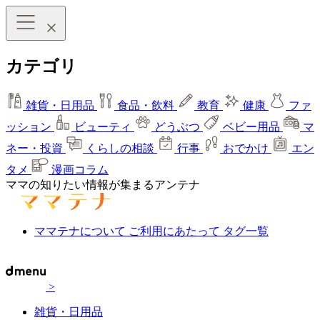
カテゴリ
雑貨・日用品
食品・飲料
教育
健康
ファ
ッション
ビューティ
どうぶつ
ベビー用品
マ
ネー・投資
くらしの相談
行事
おでかけ
エン
タメ
漫画コラム
ママの知りたい情報が集まるアンテナ
ママテナについて
ご利用にあたって
タグ一覧
>
雑貨・日用品