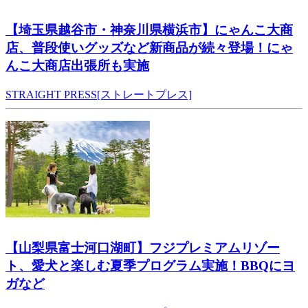
【埼玉県越谷市・神奈川県横浜市】にゃんこ大商
店、普段使いグッズなど新商品が続々登場！にゃ
んこ大商店出張所も実施
STRAIGHT PRESS[ストレートプレス]
【山梨県富士河口湖町】フジプレミアムリゾー
ト、愛犬と楽しむ夏季プログラム実施！BBQにヨ
ガなど