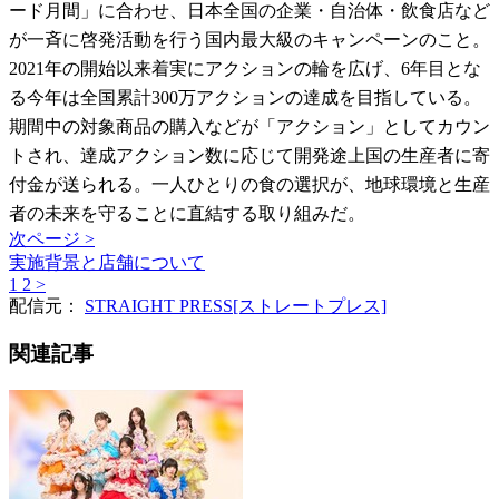
ード月間」に合わせ、日本全国の企業・自治体・飲食店など
が一斉に啓発活動を行う国内最大級のキャンペーンのこと。
2021年の開始以来着実にアクションの輪を広げ、6年目とな
る今年は全国累計300万アクションの達成を目指している。
期間中の対象商品の購入などが「アクション」としてカウン
トされ、達成アクション数に応じて開発途上国の生産者に寄
付金が送られる。一人ひとりの食の選択が、地球環境と生産
者の未来を守ることに直結する取り組みだ。
次ページ >
実施背景と店舗について
1
2
>
配信元：
STRAIGHT PRESS[ストレートプレス]
関連記事