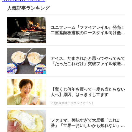
人気記事ランキング
ユニフレーム『ファイアレイル』発売！
二重遮熱板搭載のロースタイル向け低型
焚き火台
アイス、だまされたと思ってやってみて
「たったこれだけ」突破ファイル放送で
大注目！...
【宝くじ何年も買って一度も当たらない
人へ】原因、はっきりしてます
PR(合同会社デジタルファーム )
ファミマ、美味すぎて大反響「これ1
番」「世界一おいしいかも知れない」
「飲めそう」