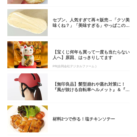
セブン、人気すぎて再々販売→「クソ美
味くね？」「美味すぎる」やっぱこのク
オリティ...
【宝くじ何年も買って一度も当たらない
人へ】原因、はっきりしてます
PR(合同会社デジタルファーム )
【無印良品】髪型崩れや蒸れ対策に！
『風が抜ける自転車ヘルメット』＆『2
0型自転車...
材料2つで作る！塩チキンソテー