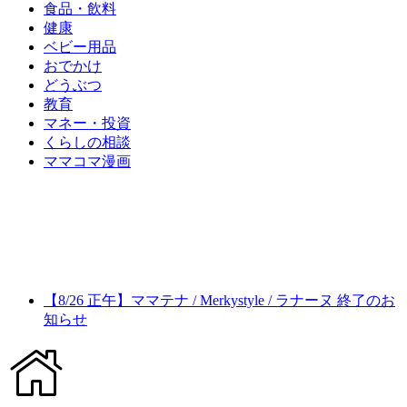
食品・飲料
健康
ベビー用品
おでかけ
どうぶつ
教育
マネー・投資
くらしの相談
ママコマ漫画
【8/26 正午】ママテナ / Merkystyle / ラナーヌ 終了のお
知らせ