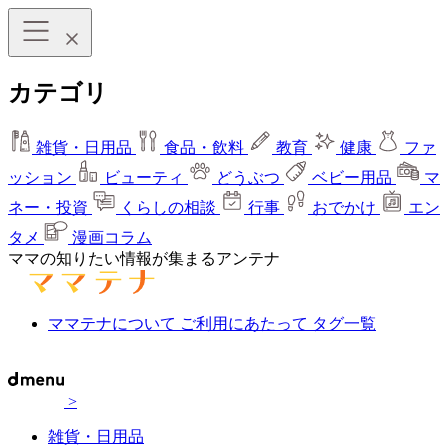
カテゴリ
雑貨・日用品
食品・飲料
教育
健康
ファ
ッション
ビューティ
どうぶつ
ベビー用品
マ
ネー・投資
くらしの相談
行事
おでかけ
エン
タメ
漫画コラム
ママの知りたい情報が集まるアンテナ
ママテナについて
ご利用にあたって
タグ一覧
>
雑貨・日用品