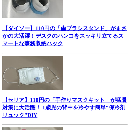
【ダイソー】110円の「歯ブラシスタンド」がまさ
かの大活躍！デスクのハンコをスッキリ立てるス
マートな事務収納ハック
【セリア】110円の「手作りマスクキット」が猛暑
対策に大活躍！ 1歳児の背中を冷やす簡単“保冷剤
リュック”DIY