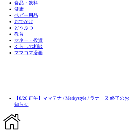
食品・飲料
健康
ベビー用品
おでかけ
どうぶつ
教育
マネー・投資
くらしの相談
ママコマ漫画
【8/26 正午】ママテナ / Merkystyle / ラナーヌ 終了のお
知らせ