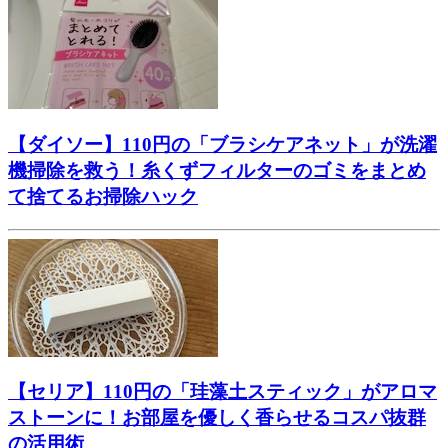
【ダイソー】110円の「ブラシケアネット」が洗濯
機掃除を救う！糸くずフィルターのゴミをまとめ
て捨てるお掃除ハック
【セリア】110円の「珪藻土スティック」がアロマ
ストーンに！お部屋を優しく香らせるコスパ抜群
の活用術