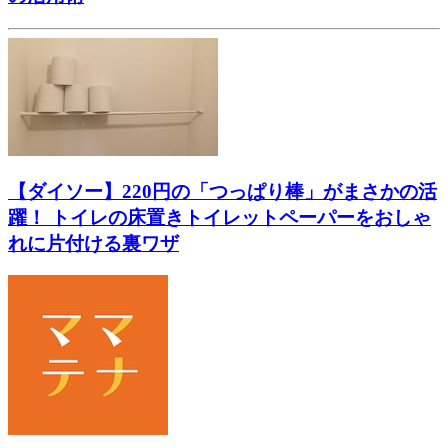
【ダイソー】220円の「つっぱり棒」がまさかの活
躍！ トイレの床置きトイレットペーパーをおしゃ
れに片付ける裏ワザ