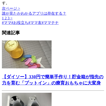
す。
次ページ >
誰が見たかわかるアプリは存在する？
1
2
3
>
#
ママ
#
お役立ち
#
ママ友
#
ママテナ
関連記事
【ダイソー】330円で簡単手作り！貯金箱が指先の
力を育む「プットイン」の療育おもちゃに大変身