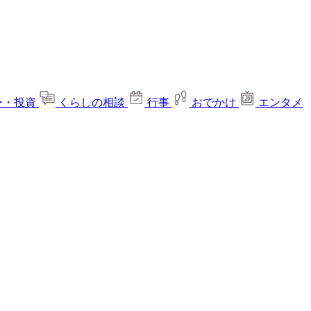
ー・投資
くらしの相談
行事
おでかけ
エンタメ