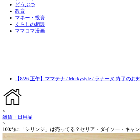
どうぶつ
教育
マネー・投資
くらしの相談
ママコマ漫画
【8/26 正午】ママテナ / Merkystyle / ラナーヌ 終了の
>
雑貨・日用品
>
100均に「シリンジ」は売ってる？セリア・ダイソー・キャ