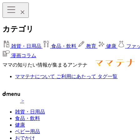
カテゴリ
雑貨・日用品
食品・飲料
教育
健康
ファ
漫画コラム
ママの知りたい情報が集まるアンテナ
ママテナについて
ご利用にあたって
タグ一覧
>
雑貨・日用品
食品・飲料
健康
ベビー用品
おでかけ