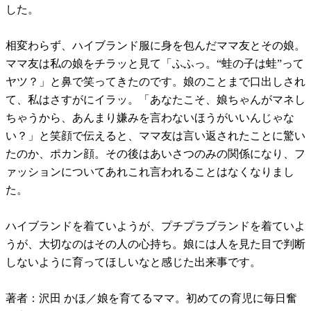
した。
相変わらず、ハイブランド服に身を包んだママ友とその娘。
ママ友は私の娘をチラッと見て「ふふっ。“蛙の子は蛙”って
ヤツ？」と鼻で笑ってきたのです。娘のことまで口出しされ
て、私はさすがにイラッ。「あなたこそ、娘ちゃんがマネし
ちゃうから、あんまり嫌みを言わないほうがいいんじゃな
い？」と笑顔で伝えると、ママ友は言い返されたことに驚い
たのか、ポカン顔。その後はあいさつのみの関係になり、フ
ァッションについてあれこれ言われることはなくなりまし
た。
ハイブランドを着ていようが、プチプラブランドを着ていよ
うが、大切なのはその人の心持ち。娘には人を見た目で判断
しないように育ってほしいなと感じた出来事です。
著者：沢田 かほ／娘を育てるママ。初めての育児に毎日奮