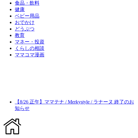
食品・飲料
健康
ベビー用品
おでかけ
どうぶつ
教育
マネー・投資
くらしの相談
ママコマ漫画
【8/26 正午】ママテナ / Merkystyle / ラナーヌ 終了のお
知らせ