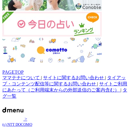
PAGETOP
ママテナについて
|
サイトに関するお問い合わせ
|
タイアッ
プ・コンテンツ配信等に関するお問い合わせ
|
サイトご利用
にあたって（ご利用端末からの外部送信のご案内含む）
|
タ
グ一覧
>
(c) NTT DOCOMO