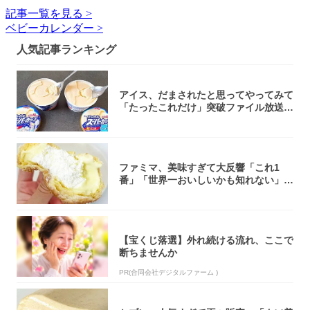
記事一覧を見る >
ベビーカレンダー >
人気記事ランキング
アイス、だまされたと思ってやってみて
「たったこれだけ」突破ファイル放送で
大注目！...
ファミマ、美味すぎて大反響「これ1
番」「世界一おいしいかも知れない」
「飲めそう」
【宝くじ落選】外れ続ける流れ、ここで
断ちませんか
PR(合同会社デジタルファーム )