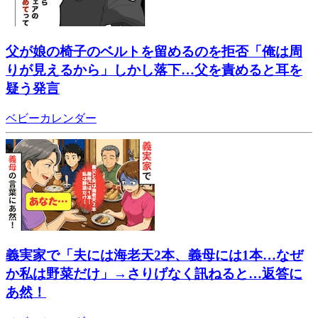
父が娘の椅子のベルトを留めるのを拒否「俺は周
りが見えるから」しかし落下…父を責めると耳を
疑う発言
ベビーカレンダー
義実家で「夫には海老天2本、義母には1本…なぜ
か私は野菜だけ」→さりげなく訊ねると…返答に
あ然！