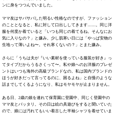
ンに身をつつんでいました。
ママ友はサバサバした明るい性格なのですが、ファッション
のこととなると、私に対して口出ししてきます……。同じ洋
服を何度か着ていると「いつも同じの着てるね。そんなにお
気に入りなの？」と嫌み。少し肌寒い日には「やっぱ安物の
生地って薄いよね〜。それ寒くないの？」とまた嫌み。
さらに「うちは夫が『いい素材を使っている服装が好き』っ
てタイプだからうるさくって〜。私や娘へのお洋服のプレゼ
ントはいつも海外の高級ブランドなの。私は国内ブランドの
ほうが好きだって言ってるのに、困るよね」と自慢のような
話までしてくるようになり、私はモヤモヤが止まりません。
ある日、2歳の娘を連れて保育園に登園中、同じく登園中の
ママ友とバッタリ。その日は絵の具遊びをすると聞いていた
ので、娘には汚れてもいい着古した半袖シャツを着せていま