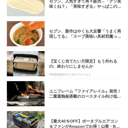
セブン、人気すぎて再々販売→「クソ美
味くね？」「美味すぎる」やっぱこのク
オリティ...
セブン、新作はやくも大反響「うまく再
現してる」「スープ美味い具材邪魔って
くらい美...
【宝くじ当てたい方限定】もう外れる
の、終わりにしませんか
PR(合同会社デジタルファーム )
ユニフレーム『ファイアレイル』発売！
二重遮熱板搭載のロースタイル向け低型
焚き火台
【最大40％OFF】ポータブルエアコン
＆ファンがAmazonでお得！山善・Bo