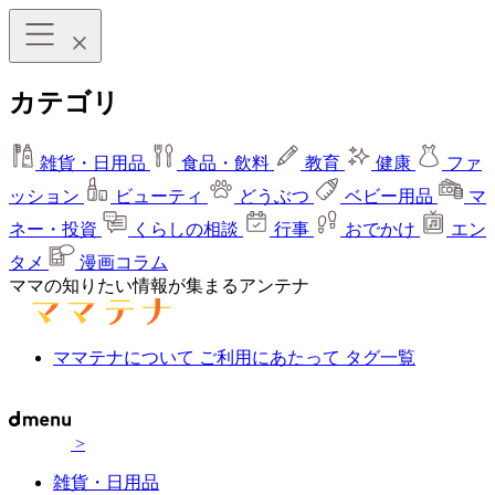
カテゴリ
雑貨・日用品
食品・飲料
教育
健康
ファ
ッション
ビューティ
どうぶつ
ベビー用品
マ
ネー・投資
くらしの相談
行事
おでかけ
エン
タメ
漫画コラム
ママの知りたい情報が集まるアンテナ
ママテナについて
ご利用にあたって
タグ一覧
>
雑貨・日用品