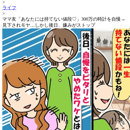
>
ライフ
>
ママ友「あなたには持てない値段♡」300万の時計を自慢→
見下されモヤ…しかし後日、嫌みがストップ