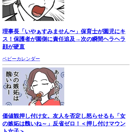
理事長「いやぁすみません〜」保育士が園児にキ
ス！保護者が園側に責任追及→次の瞬間ヘラヘラ
顔が硬直
ベビーカレンダー
価値観押し付け女。友人を否定し怒らせるも「女
の嫉妬は醜いね～」反省ゼロ！＜押し付けマウン
ト女子＞