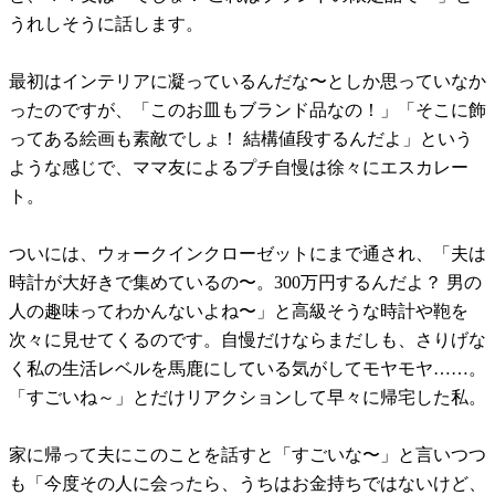
うれしそうに話します。
最初はインテリアに凝っているんだな〜としか思っていなか
ったのですが、「このお皿もブランド品なの！」「そこに飾
ってある絵画も素敵でしょ！ 結構値段するんだよ」という
ような感じで、ママ友によるプチ自慢は徐々にエスカレー
ト。
ついには、ウォークインクローゼットにまで通され、「夫は
時計が大好きで集めているの〜。300万円するんだよ？ 男の
人の趣味ってわかんないよね〜」と高級そうな時計や鞄を
次々に見せてくるのです。自慢だけならまだしも、さりげな
く私の生活レベルを馬鹿にしている気がしてモヤモヤ……。
「すごいね～」とだけリアクションして早々に帰宅した私。
家に帰って夫にこのことを話すと「すごいな〜」と言いつつ
も「今度その人に会ったら、うちはお金持ちではないけど、