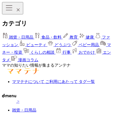
カテゴリ
雑貨・日用品
食品・飲料
教育
健康
ファ
ッション
ビューティ
どうぶつ
ベビー用品
マ
ネー・投資
くらしの相談
行事
おでかけ
エン
タメ
漫画コラム
ママの知りたい情報が集まるアンテナ
ママテナについて
ご利用にあたって
タグ一覧
>
雑貨・日用品