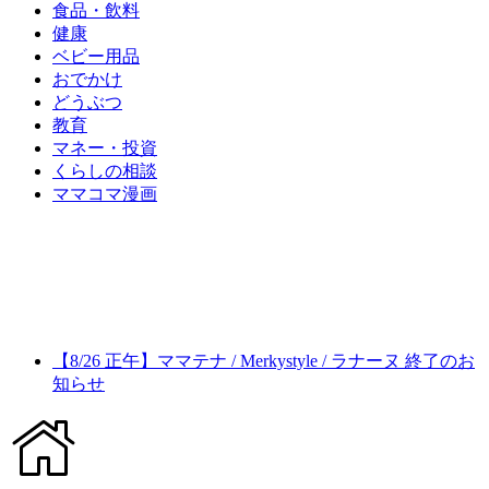
食品・飲料
健康
ベビー用品
おでかけ
どうぶつ
教育
マネー・投資
くらしの相談
ママコマ漫画
【8/26 正午】ママテナ / Merkystyle / ラナーヌ 終了のお
知らせ