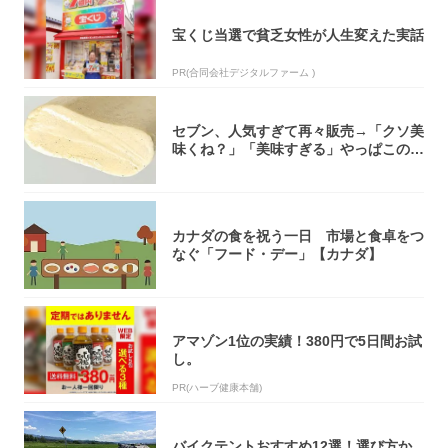
宝くじ当選で貧乏女性が人生変えた実話
PR(合同会社デジタルファーム )
セブン、人気すぎて再々販売→「クソ美
味くね？」「美味すぎる」やっぱこのク
オリティ...
カナダの食を祝う一日 市場と食卓をつ
なぐ「フード・デー」【カナダ】
アマゾン1位の実績！380円で5日間お試
し。
PR(ハーブ健康本舗)
バイクテントおすすめ12選！選び方か