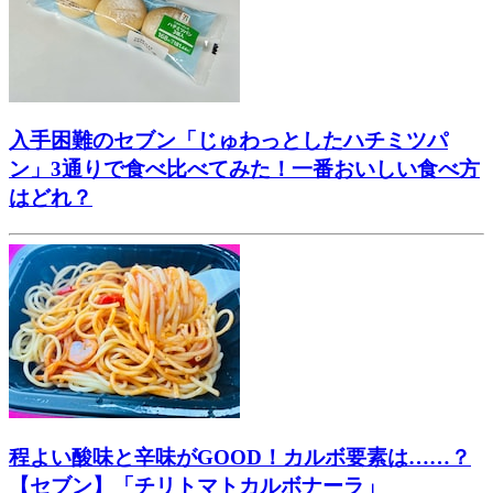
入手困難のセブン「じゅわっとしたハチミツパ
ン」3通りで食べ比べてみた！一番おいしい食べ方
はどれ？
程よい酸味と辛味がGOOD！カルボ要素は……？
【セブン】「チリトマトカルボナーラ」