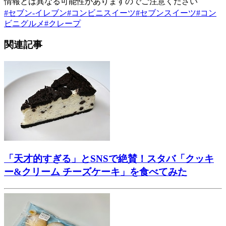
情報とは異なる可能性がありますのでご注意ください
#
セブン-イレブン
#
コンビニスイーツ
#
セブンスイーツ
#
コン
ビニグルメ
#
クレープ
関連記事
「天才的すぎる」とSNSで絶賛！スタバ「クッキ
ー&クリーム チーズケーキ」を食べてみた