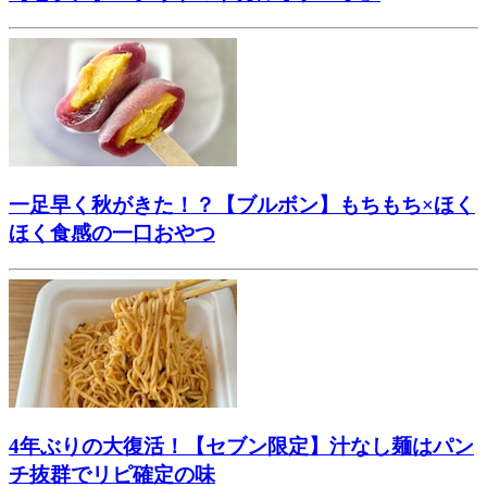
一足早く秋がきた！？【ブルボン】もちもち×ほく
ほく食感の一口おやつ
4年ぶりの大復活！【セブン限定】汁なし麺はパン
チ抜群でリピ確定の味