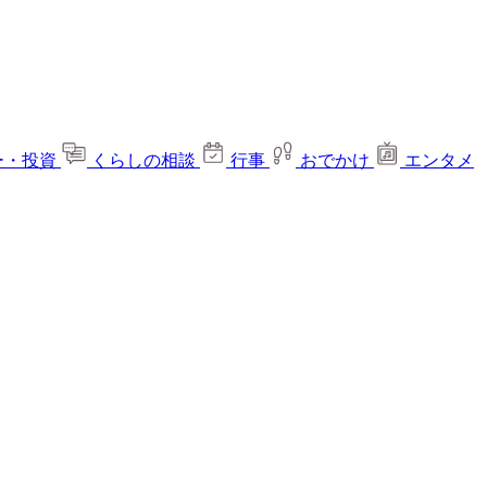
ー・投資
くらしの相談
行事
おでかけ
エンタメ