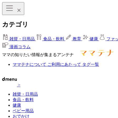
カテゴリ
雑貨・日用品
食品・飲料
教育
健康
ファ
漫画コラム
ママの知りたい情報が集まるアンテナ
ママテナについて
ご利用にあたって
タグ一覧
>
雑貨・日用品
食品・飲料
健康
ベビー用品
おでかけ