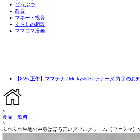
どうぶつ
教育
マネー・投資
くらしの相談
ママコマ漫画
【8/26 正午】ママテナ / Merkystyle / ラナーヌ 終了の
>
食品・飲料
>
ふわふわ生地の中身はほろ苦いダブルクリーム【ファミマ】の