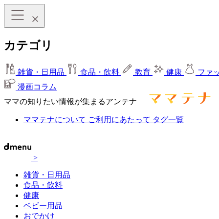
カテゴリ
雑貨・日用品
食品・飲料
教育
健康
ファ
漫画コラム
ママの知りたい情報が集まるアンテナ
ママテナについて
ご利用にあたって
タグ一覧
>
雑貨・日用品
食品・飲料
健康
ベビー用品
おでかけ