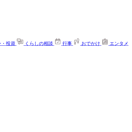
ー・投資
くらしの相談
行事
おでかけ
エンタメ