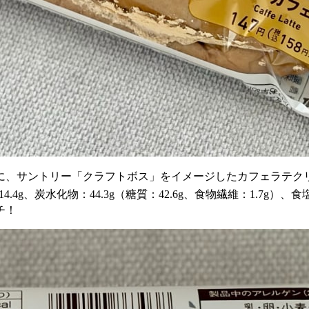
に、サントリー「クラフトボス」をイメージしたカフェラテク
.4g、炭水化物：44.3g（糖質：42.6g、食物繊維：1.7g）、食
チ！