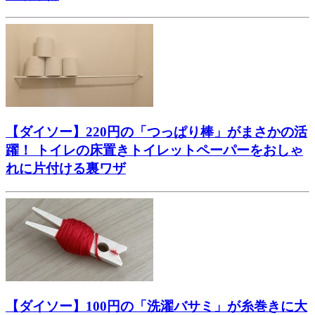
【ダイソー】220円の「つっぱり棒」がまさかの活
躍！ トイレの床置きトイレットペーパーをおしゃ
れに片付ける裏ワザ
【ダイソー】100円の「洗濯バサミ」が糸巻きに大