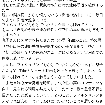
初めてスマホを持たせた学年：小学5〜6年生
持たせた最大の理由：緊急時や外出時の連絡手段を確保する
ため
現在の悩み度：かなり悩んでいる（問題の渦中にいる、毎日
のように問題が起きている）
フィルタリングをかけていたのに食事中も隠れてスマホ
を……「自制心が未発達な時期に依存性の高い環境を与えて
しまった」
息子さんにスマホを持たせたのは小学6年生のこと。塾の帰
りや外出時の連絡手段を確保するのが主な目的で、持たせた
当初は塾帰りなどの連絡がスムーズになるなど、実用面での
恩恵も感じていました。
しかし、フィルタリングをかけていたにもかかわらず、息子
さんはYouTubeのショート動画を延々と見続けてしまい、食
事中も隠れてスマホを触るようになってしまいました。
「まだ自制心が未発達な時期に、依存性の高いコンテンツを
自由に見られる環境を与えてしまったのは、親の監督不行き
届きだったと反省しています」とのこと。フィルタリングさ
えかければ安心、というわけにはいかないことを思い知らさ