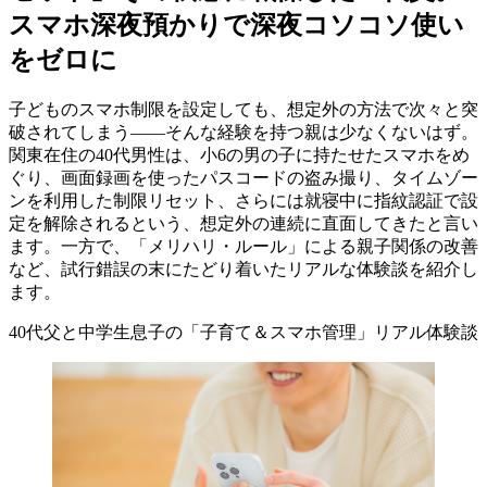
スマホ深夜預かりで深夜コソコソ使い
をゼロに
子どものスマホ制限を設定しても、想定外の方法で次々と突
破されてしまう——そんな経験を持つ親は少なくないはず。
関東在住の40代男性は、小6の男の子に持たせたスマホをめ
ぐり、画面録画を使ったパスコードの盗み撮り、タイムゾー
ンを利用した制限リセット、さらには就寝中に指紋認証で設
定を解除されるという、想定外の連続に直面してきたと言い
ます。一方で、「メリハリ・ルール」による親子関係の改善
など、試行錯誤の末にたどり着いたリアルな体験談を紹介し
ます。
40代父と中学生息子の「子育て＆スマホ管理」リアル体験談