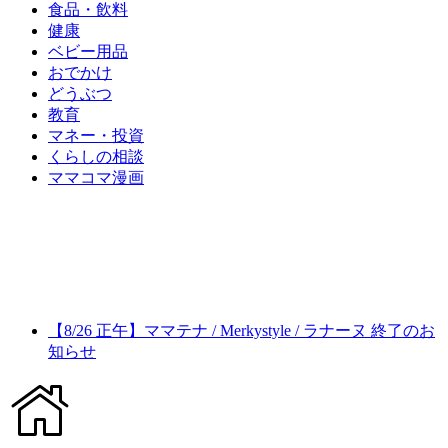
食品・飲料
健康
ベビー用品
おでかけ
どうぶつ
教育
マネー・投資
くらしの相談
ママコマ漫画
【8/26 正午】ママテナ / Merkystyle / ラナーヌ 終了のお
知らせ