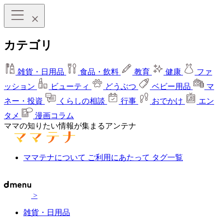
カテゴリ
雑貨・日用品
食品・飲料
教育
健康
ファ
ッション
ビューティ
どうぶつ
ベビー用品
マ
ネー・投資
くらしの相談
行事
おでかけ
エン
タメ
漫画コラム
ママの知りたい情報が集まるアンテナ
ママテナについて
ご利用にあたって
タグ一覧
>
雑貨・日用品