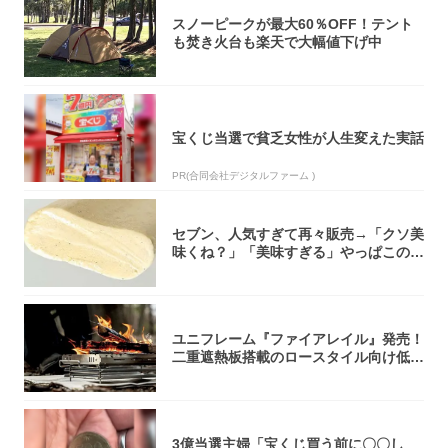
スノーピークが最大60％OFF！テント
も焚き火台も楽天で大幅値下げ中
宝くじ当選で貧乏女性が人生変えた実話
PR(合同会社デジタルファーム )
セブン、人気すぎて再々販売→「クソ美
味くね？」「美味すぎる」やっぱこのク
オリティ...
ユニフレーム『ファイアレイル』発売！
二重遮熱板搭載のロースタイル向け低型
焚き火台
3億当選主婦「宝くじ買う前に〇〇し