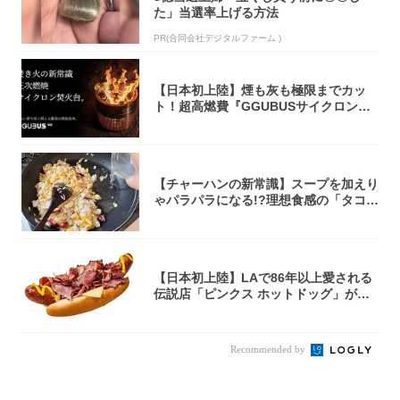
た」当選率上げる方法
PR(合同会社デジタルファーム )
【日本初上陸】煙も灰も極限までカッ
ト！超高燃費『GGUBUSサイクロン焚
火台』が...
【チャーハンの新常識】スープを加えり
ゃパラパラになる!?理想食感の「タコチ
ャーハ...
【日本初上陸】LAで86年以上愛される
伝説店「ピンクス ホットドッグ」が年
内に東...
Recommended by