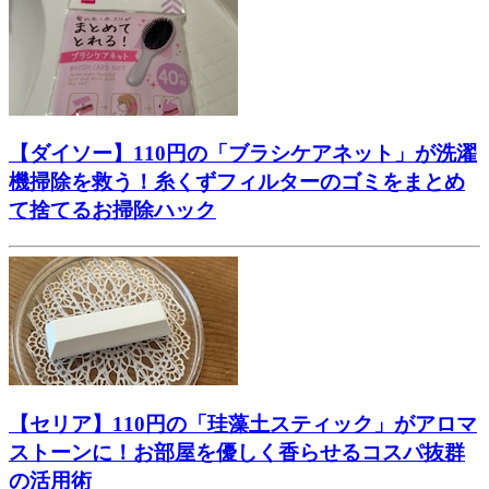
【ダイソー】110円の「ブラシケアネット」が洗濯
機掃除を救う！糸くずフィルターのゴミをまとめ
て捨てるお掃除ハック
【セリア】110円の「珪藻土スティック」がアロマ
ストーンに！お部屋を優しく香らせるコスパ抜群
の活用術