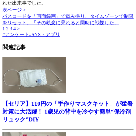
れた出来事でした。
次ページ >
パスコードを「画面録画」で盗み撮り、タイムゾーンで制限
をリセット。「その執念に呆れると同時に戦慄した」
1
2
3
4
>
#
アンケート
#
SNS・アプリ
関連記事
【セリア】110円の「手作りマスクキット」が猛暑
対策に大活躍！ 1歳児の背中を冷やす簡単“保冷剤
リュック”DIY