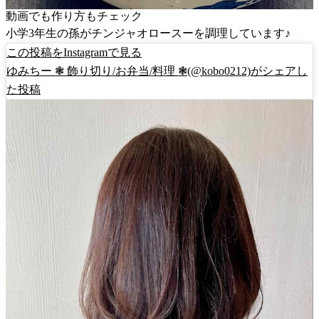
動画でも作り方もチェック
小学3年生の孫がチンジャオロースーを調理しています♪
この投稿をInstagramで見る
ゆみちー ❃ 飾り切り/お弁当/料理 ❃(@kobo0212)がシェアし
た投稿