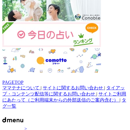
PAGETOP
ママテナについて
|
サイトに関するお問い合わせ
|
タイアッ
プ・コンテンツ配信等に関するお問い合わせ
|
サイトご利用
にあたって（ご利用端末からの外部送信のご案内含む）
|
タ
グ一覧
>