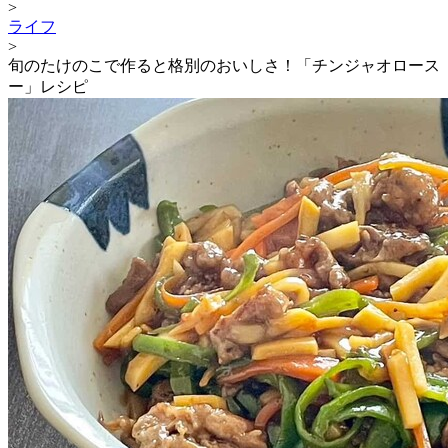
>
ライフ
>
旬のたけのこで作ると格別のおいしさ！「チンジャオロース
ー」レシピ