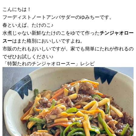
こんにちは！
フーディストノートアンバサダーのゆみちーです。
春といえば、たけのこ♪
水煮じゃない新鮮なたけのこをゆでて作った
チンジャオロー
スー
はまた格別においしいですよね。
市販のたれもおいしいですが、家でも簡単にたれが作れるの
でぜひお試しください♪
「特製たれのチンジャオロースー」レシピ