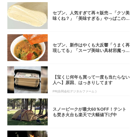
セブン、人気すぎて再々販売→「クソ美
味くね？」「美味すぎる」やっぱこのク
オリティ...
セブン、新作はやくも大反響「うまく再
現してる」「スープ美味い具材邪魔って
くらい美...
【宝くじ何年も買って一度も当たらない
人へ】原因、はっきりしてます
PR(合同会社デジタルファーム )
スノーピークが最大60％OFF！テント
も焚き火台も楽天で大幅値下げ中