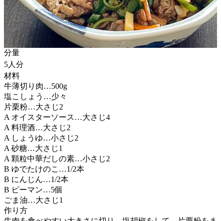
分量
5人分
材料
牛薄切り肉…500g
塩こしょう…少々
片栗粉…大さじ2
A オイスターソース…大さじ4
A 料理酒…大さじ2
A しょうゆ…小さじ2
A 砂糖…大さじ1
A 顆粒中華だしの素…小さじ2
B ゆでたけのこ…1/2本
B にんじん…1/2本
B ピーマン…5個
ごま油…大さじ1
作り方
牛肉を食べやすい大きさに切り、塩胡椒をして、片栗粉をま