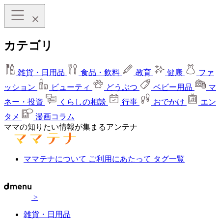
カテゴリ
雑貨・日用品
食品・飲料
教育
健康
ファ
ッション
ビューティ
どうぶつ
ベビー用品
マ
ネー・投資
くらしの相談
行事
おでかけ
エン
タメ
漫画コラム
ママの知りたい情報が集まるアンテナ
ママテナについて
ご利用にあたって
タグ一覧
>
雑貨・日用品