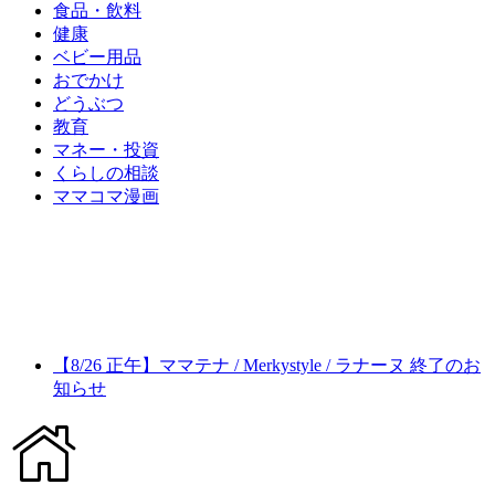
食品・飲料
健康
ベビー用品
おでかけ
どうぶつ
教育
マネー・投資
くらしの相談
ママコマ漫画
【8/26 正午】ママテナ / Merkystyle / ラナーヌ 終了のお
知らせ