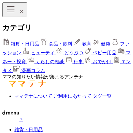
カテゴリ
雑貨・日用品
食品・飲料
教育
健康
ファ
ッション
ビューティ
どうぶつ
ベビー用品
マ
ネー・投資
くらしの相談
行事
おでかけ
エン
タメ
漫画コラム
ママの知りたい情報が集まるアンテナ
ママテナについて
ご利用にあたって
タグ一覧
>
雑貨・日用品