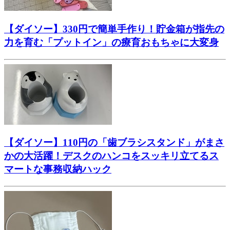
【ダイソー】330円で簡単手作り！貯金箱が指先の
力を育む「プットイン」の療育おもちゃに大変身
【ダイソー】110円の「歯ブラシスタンド」がまさ
かの大活躍！デスクのハンコをスッキリ立てるス
マートな事務収納ハック