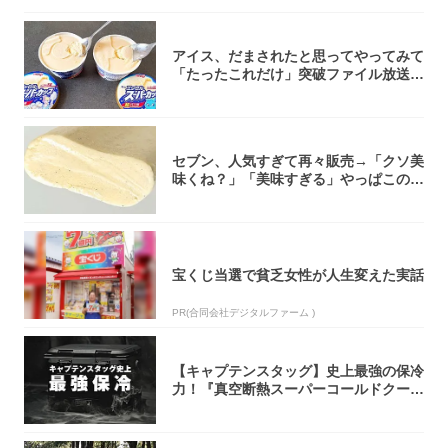
アイス、だまされたと思ってやってみて
「たったこれだけ」突破ファイル放送で
大注目！...
セブン、人気すぎて再々販売→「クソ美
味くね？」「美味すぎる」やっぱこのク
オリティ...
宝くじ当選で貧乏女性が人生変えた実話
PR(合同会社デジタルファーム )
【キャプテンスタッグ】史上最強の保冷
力！『真空断熱スーパーコールドクーラ
ーボック...