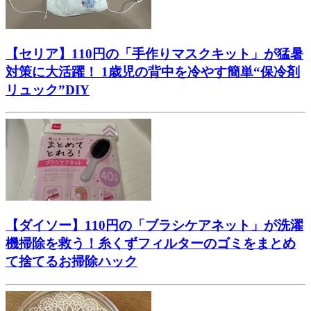
【セリア】110円の「手作りマスクキット」が猛暑
対策に大活躍！ 1歳児の背中を冷やす簡単“保冷剤
リュック”DIY
【ダイソー】110円の「ブラシケアネット」が洗濯
機掃除を救う！糸くずフィルターのゴミをまとめ
て捨てるお掃除ハック