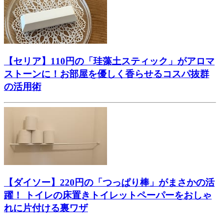
【セリア】110円の「珪藻土スティック」がアロマ
ストーンに！お部屋を優しく香らせるコスパ抜群
の活用術
【ダイソー】220円の「つっぱり棒」がまさかの活
躍！ トイレの床置きトイレットペーパーをおしゃ
れに片付ける裏ワザ