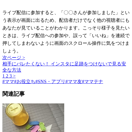
ライブ配信に参加すると、「〇〇さんが参加しました」とい
う表示が画面に出るため、配信者だけでなく他の視聴者にも
あなたが見ていることがわかります。こっそり様子を見たい
ときは、ライブ配信への参加や、誤って「いいね」を連続で
押してしまわないように画面のスクロール操作に気をつけま
しょう。
次ページ >
相手にバレたくない！ インスタに足跡をつけないで見る安
全な方法
1
2
3
>
#
ママ
#
お役立ち
#
SNS・アプリ
#
ママ友
#
ママテナ
関連記事