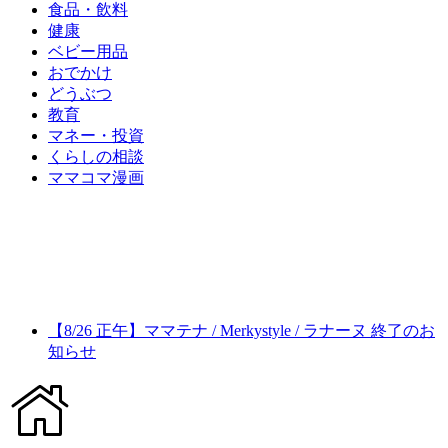
食品・飲料
健康
ベビー用品
おでかけ
どうぶつ
教育
マネー・投資
くらしの相談
ママコマ漫画
【8/26 正午】ママテナ / Merkystyle / ラナーヌ 終了のお
知らせ