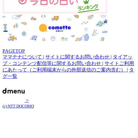
PAGETOP
ママテナについて
|
サイトに関するお問い合わせ
|
タイアッ
プ・コンテンツ配信等に関するお問い合わせ
|
サイトご利用
にあたって（ご利用端末からの外部送信のご案内含む）
|
タ
グ一覧
>
(c) NTT DOCOMO