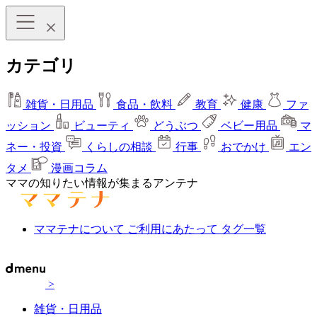
カテゴリ
雑貨・日用品
食品・飲料
教育
健康
ファ
ッション
ビューティ
どうぶつ
ベビー用品
マ
ネー・投資
くらしの相談
行事
おでかけ
エン
タメ
漫画コラム
ママの知りたい情報が集まるアンテナ
ママテナについて
ご利用にあたって
タグ一覧
>
雑貨・日用品