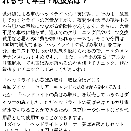
れるって本当？取扱店は？
紫外線による車のヘッドライトの「黄ばみ」。そのまま放置
しておくとライトの光量が下がり、夜間や雨天時の視界不良
から思わぬ事故につながる危険性があります。さらに、光量
不足で車検に通らず、追加でのクリーニング代やパーツ交換
費用など思わぬ出費を強いられるケースも。そこで今回は
100均で購入できる「ヘッドライトの黄ばみ取り」をご紹
介。低コストでしっかり効果を感じられるので、日々のメン
テナンスにおすすめですよ！ また、お掃除の定番「アルカ
リ電解水」でも黄ばみが落ちるのかも併せてチェック。ぜひ
最後までチェックしてみてくださいね！
「ヘッドライトの黄ばみ取り」取扱店はどこ？
今回ダイソー・セリア・キャンドゥの3店舗を調べてみまし
たが、「ヘッドライトの黄ばみ取り」を販売しているのは
ダ
イソーのみ
でした。ただヘッドライトの黄ばみはアルカリ電
解水でも取ることができるため、スプレーやシートなどを代
用品として使用することができますよ。
【ダイソー】ヘッドライトクリーナー黄ばみ落としセット
（UVコート）｜220円（税込み）