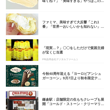
味くね？」「美味すぎる」やっぱこのク
オリティ...
ファミマ、美味すぎて大反響「これ1
番」「世界一おいしいかも知れない」
「飲めそう」
「現実…？」〇〇をしただけで貧困主婦
が宝くじ当選
PR(合同会社デジタルファーム )
今秋40周年迎える「ヨーロピアンシュ
ガーコーン」9月7日より秋冬限定ティ
ラミス味...
鎌倉駅：店舗限定の生もちクレープも展
開「コールド・ストーン・クリーマリ
ー」新店舗...