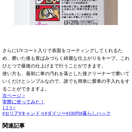
さらにUVコート入りで表面をコーティングしてくれるた
め、磨いた後も黄ばみづらく綺麗な仕上がりをキープ。これ
ひとつで最後の仕上げまで行うことができます。
使い方も、最初に車の汚れを落とした後クリーナーで磨いて
いくだけとシンプルなので、誰でも簡単に愛車の手入れをす
ることができますよ。
次ページ >
実際に使ってみた！
1
2
3
>
#
セリア
#
キャンドゥ
#
ダイソー
#
100均
#
暮らしハック
関連記事