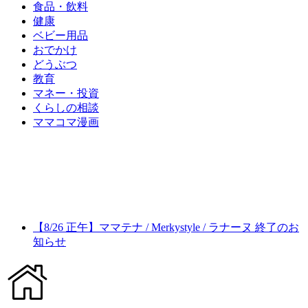
食品・飲料
健康
ベビー用品
おでかけ
どうぶつ
教育
マネー・投資
くらしの相談
ママコマ漫画
【8/26 正午】ママテナ / Merkystyle / ラナーヌ 終了のお
知らせ