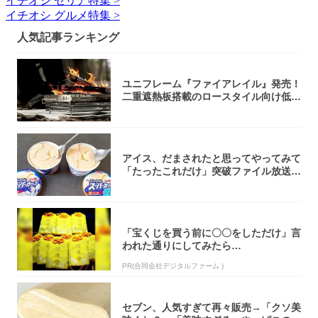
イチオシ セリア特集 >
イチオシ グルメ特集 >
人気記事ランキング
ユニフレーム『ファイアレイル』発売！
二重遮熱板搭載のロースタイル向け低型
焚き火台
アイス、だまされたと思ってやってみて
「たったこれだけ」突破ファイル放送で
大注目！...
「宝くじを買う前に〇〇をしただけ」言
われた通りにしてみたら…
PR(合同会社デジタルファーム )
セブン、人気すぎて再々販売→「クソ美