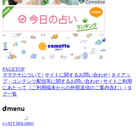
PAGETOP
ママテナについて
|
サイトに関するお問い合わせ
|
タイアッ
プ・コンテンツ配信等に関するお問い合わせ
|
サイトご利用
にあたって（ご利用端末からの外部送信のご案内含む）
|
タ
グ一覧
>
(c) NTT DOCOMO