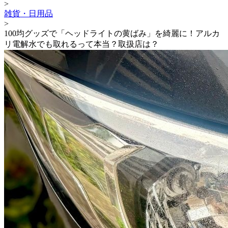
>
雑貨・日用品
>
100均グッズで「ヘッドライトの黄ばみ」を綺麗に！アルカ
リ電解水でも取れるって本当？取扱店は？