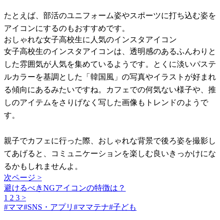
たとえば、部活のユニフォーム姿やスポーツに打ち込む姿を
アイコンにするのもおすすめです。
おしゃれな女子高校生に人気のインスタアイコン
女子高校生のインスタアイコンは、透明感のあるふんわりと
した雰囲気が人気を集めているようです。とくに淡いパステ
ルカラーを基調とした「韓国風」の写真やイラストが好まれ
る傾向にあるみたいですね。カフェでの何気ない様子や、推
しのアイテムをさりげなく写した画像もトレンドのようで
す。
親子でカフェに行った際、おしゃれな背景で後ろ姿を撮影し
てあげると、コミュニケーションを楽しむ良いきっかけにな
るかもしれませんよ。
次ページ >
避けるべきNGアイコンの特徴は？
1
2
3
>
#
ママ
#
SNS・アプリ
#
ママテナ
#
子ども