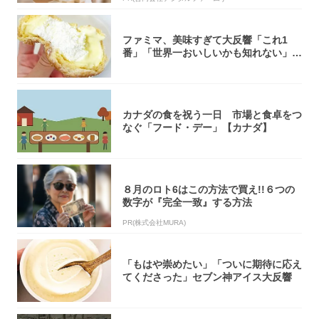
ファミマ、美味すぎて大反響「これ1
番」「世界一おいしいかも知れない」
「飲めそう」
カナダの食を祝う一日 市場と食卓をつ
なぐ「フード・デー」【カナダ】
８月のロト6はこの方法で買え!!６つの
数字が『完全一致』する方法
PR(株式会社MURA)
「もはや崇めたい」「ついに期待に応え
てくださった」セブン神アイス大反響