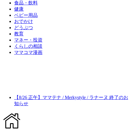
食品・飲料
健康
ベビー用品
おでかけ
どうぶつ
教育
マネー・投資
くらしの相談
ママコマ漫画
【8/26 正午】ママテナ / Merkystyle / ラナーヌ 終了のお
知らせ