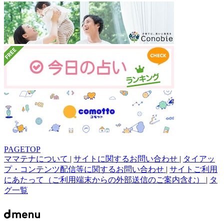
PAGETOP
ママテナについて
|
サイトに関するお問い合わせ
|
タイアッ
プ・コンテンツ配信等に関するお問い合わせ
|
サイトご利用
にあたって（ご利用端末からの外部送信のご案内含む）
|
タ
グ一覧