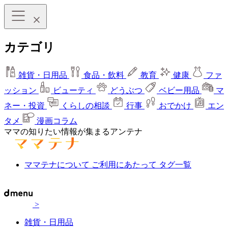
カテゴリ
雑貨・日用品
食品・飲料
教育
健康
ファ
ッション
ビューティ
どうぶつ
ベビー用品
マ
ネー・投資
くらしの相談
行事
おでかけ
エン
タメ
漫画コラム
ママの知りたい情報が集まるアンテナ
ママテナについて
ご利用にあたって
タグ一覧
>
雑貨・日用品