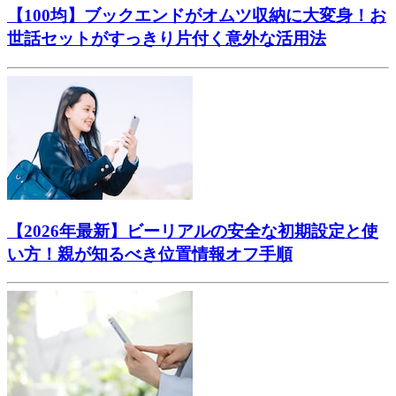
【100均】ブックエンドがオムツ収納に大変身！お
世話セットがすっきり片付く意外な活用法
【2026年最新】ビーリアルの安全な初期設定と使
い方！親が知るべき位置情報オフ手順