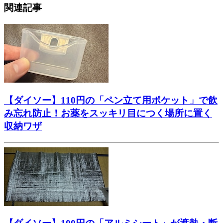
関連記事
【ダイソー】110円の「ペン立て用ポケット」で飲
み忘れ防止！お薬をスッキリ目につく場所に置く
収納ワザ