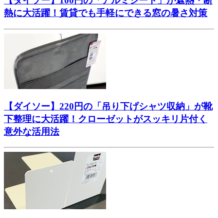
【ダイソー】100円の「アルミシート」が遮熱・断
熱に大活躍！賃貸でも手軽にできる窓の暑さ対策
【ダイソー】220円の「吊り下げシャツ収納」が靴
下整理に大活躍！クローゼットがスッキリ片付く
意外な活用法