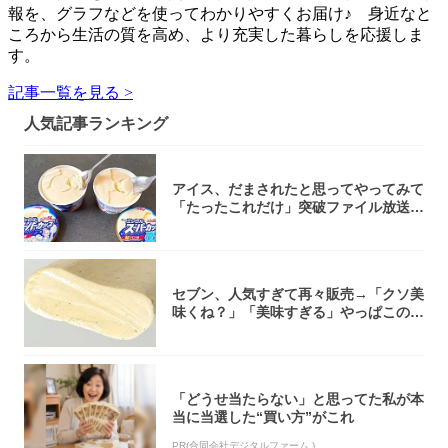
報を、グラフなどを使ってわかりやすくお届け♪ 身近なと
ころから生活の質を高め、より充実した暮らしを応援しま
す。
記事一覧を見る >
人気記事ランキング
アイス、だまされたと思ってやってみて
「たったこれだけ」突破ファイル放送で
大注目！...
セブン、人気すぎて再々販売→「クソ美
味くね？」「美味すぎる」やっぱこのク
オリティ...
「どうせ当たらない」と思ってた私が本
当に当選した“買い方”がこれ
PR(合同会社デジタルファーム )