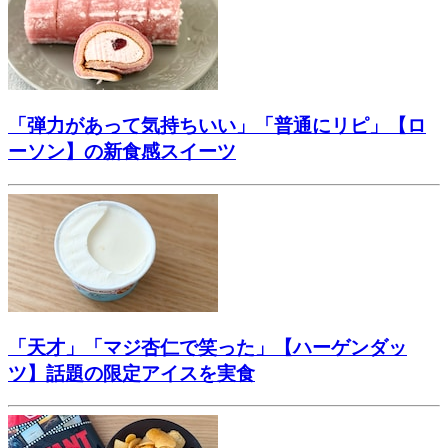
「弾力があって気持ちいい」「普通にリピ」【ロ
ーソン】の新食感スイーツ
「天才」「マジ杏仁で笑った」【ハーゲンダッ
ツ】話題の限定アイスを実食