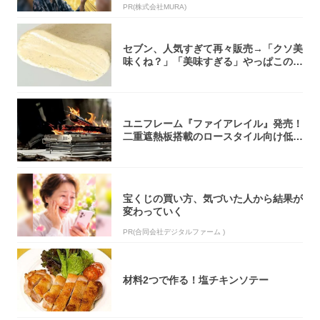
PR(株式会社MURA)
セブン、人気すぎて再々販売→「クソ美
味くね？」「美味すぎる」やっぱこのク
オリティ...
ユニフレーム『ファイアレイル』発売！
二重遮熱板搭載のロースタイル向け低型
焚き火台
宝くじの買い方、気づいた人から結果が
変わっていく
PR(合同会社デジタルファーム )
材料2つで作る！塩チキンソテー