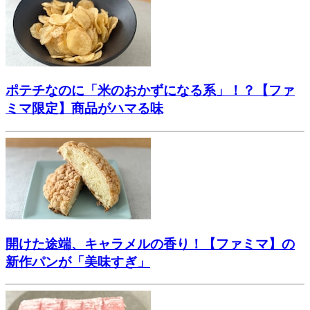
ポテチなのに「米のおかずになる系」！？【ファ
ミマ限定】商品がハマる味
開けた途端、キャラメルの香り！【ファミマ】の
新作パンが「美味すぎ」