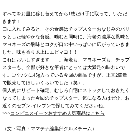
すべてをお皿に移し替えてから1枚だけ手に取って、いただ
きます！
口に入れてみると、その食感はチップスターおなじみのパリ
ッとした軽やかな食感。噛むと同時に、海老の濃厚な風味と
マヨネーズの酸味とコクが口の中いっぱいに広がっていきま
した。味も香り以上にエビマヨ！！
これはおいしすぎます……。海老も、マヨネーズも、チップ
スターも、全部が好きな筆者にとっては大満足の味わいで
す。1パックに45g入っている今回の商品ですが、正直2倍量
で販売してほしいくらいでした（笑）。
個人的にリピート確定、むしろ自宅にストックしておきたく
なってしまった今回のチップスター。気になる人はぜひ、お
近くのセブン-イレブンで探してみてくださいね。
>>>
コンビニスイーツおすすめ人気商品はこちら
（文・写真：ママテナ編集部グルメチーム）