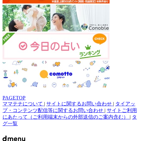
PAGETOP
ママテナについて
|
サイトに関するお問い合わせ
|
タイアッ
プ・コンテンツ配信等に関するお問い合わせ
|
サイトご利用
にあたって（ご利用端末からの外部送信のご案内含む）
|
タ
グ一覧