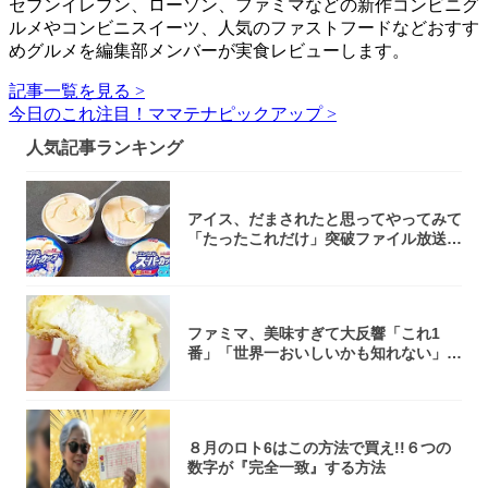
セブンイレブン、ローソン、ファミマなどの新作コンビニグ
ルメやコンビニスイーツ、人気のファストフードなどおすす
めグルメを編集部メンバーが実食レビューします。
記事一覧を見る >
今日のこれ注目！ママテナピックアップ >
人気記事ランキング
アイス、だまされたと思ってやってみて
「たったこれだけ」突破ファイル放送で
大注目！...
ファミマ、美味すぎて大反響「これ1
番」「世界一おいしいかも知れない」
「飲めそう」
８月のロト6はこの方法で買え!!６つの
数字が『完全一致』する方法