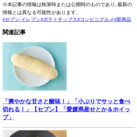
※本記事の情報は執筆時または公開時のものであり､最新の
情報とは異なる可能性があります。
#
セブン-イレブン
#
ポテトチップス
#
コンビニグルメ
#
新商品
関連記事
「爽やかな甘さと酸味！」「小ぶりでサッと食べ
切れる！」【セブン】「愛媛県産せとか＆ホイッ
プ」