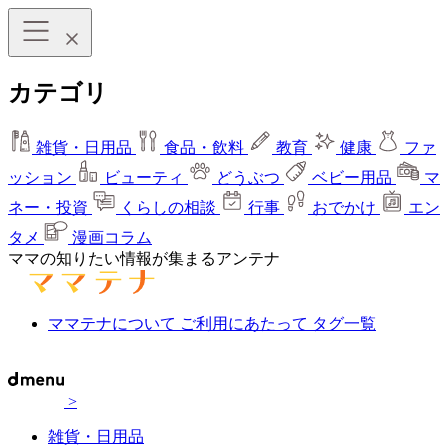
カテゴリ
雑貨・日用品
食品・飲料
教育
健康
ファ
ッション
ビューティ
どうぶつ
ベビー用品
マ
ネー・投資
くらしの相談
行事
おでかけ
エン
タメ
漫画コラム
ママの知りたい情報が集まるアンテナ
ママテナについて
ご利用にあたって
タグ一覧
>
雑貨・日用品