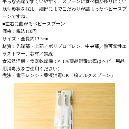
平らな先端ですくいやすく、スプーンに食べ物が残りにくい
浅型形状を採用。細部にまでこだわりが詰まったベビースプ
ーンですね。
■左右に曲がるベビースプーン
価格：税込110円
サイズ：全長約13.3cm
材質：先端部・上部／ポリプロピレン、中央部／熱可塑性エ
ラストマー、芯材／鋼線
食器洗浄機・食器乾燥機：×（※薬品消毒の際はベビー用品
用消毒液をご使用ください）
煮沸・電子レンジ・薬液消毒OK「粉ミルクスプーン」