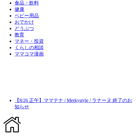
食品・飲料
健康
ベビー用品
おでかけ
どうぶつ
教育
マネー・投資
くらしの相談
ママコマ漫画
【8/26 正午】ママテナ / Merkystyle / ラナーヌ 終了のお
知らせ