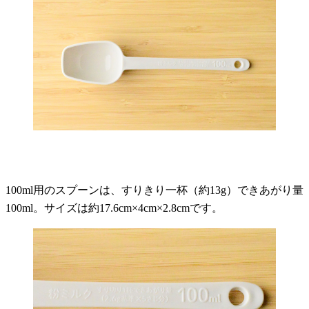
100ml用のスプーンは、すりきり一杯（約13g）できあがり量
100ml。サイズは約17.6cm×4cm×2.8cmです。