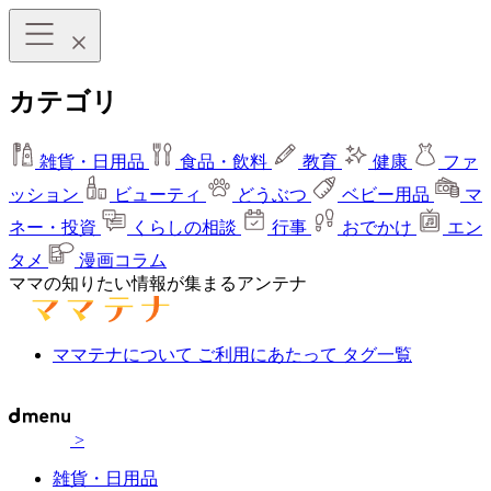
カテゴリ
雑貨・日用品
食品・飲料
教育
健康
ファ
ッション
ビューティ
どうぶつ
ベビー用品
マ
ネー・投資
くらしの相談
行事
おでかけ
エン
タメ
漫画コラム
ママの知りたい情報が集まるアンテナ
ママテナについて
ご利用にあたって
タグ一覧
>
雑貨・日用品