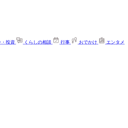
ー・投資
くらしの相談
行事
おでかけ
エンタメ