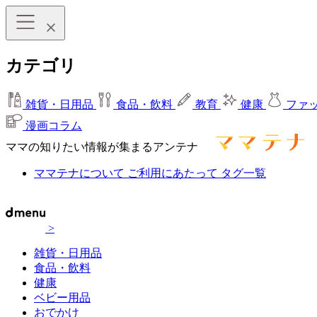
カテゴリ
雑貨・日用品
食品・飲料
教育
健康
ファ
漫画コラム
ママの知りたい情報が集まるアンテナ
ママテナについて
ご利用にあたって
タグ一覧
>
雑貨・日用品
食品・飲料
健康
ベビー用品
おでかけ