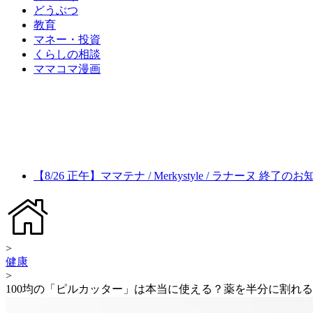
どうぶつ
教育
マネー・投資
くらしの相談
ママコマ漫画
【8/26 正午】ママテナ / Merkystyle / ラナーヌ 終了の
>
健康
>
100均の「ピルカッター」は本当に使える？薬を半分に割れ