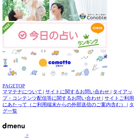
PAGETOP
ママテナについて
|
サイトに関するお問い合わせ
|
タイアッ
プ・コンテンツ配信等に関するお問い合わせ
|
サイトご利用
にあたって（ご利用端末からの外部送信のご案内含む）
|
タ
グ一覧
>