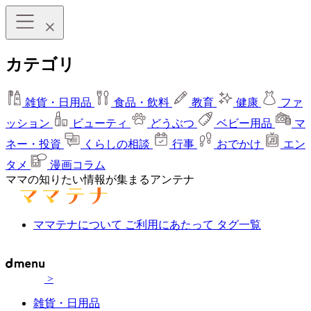
カテゴリ
雑貨・日用品
食品・飲料
教育
健康
ファ
ッション
ビューティ
どうぶつ
ベビー用品
マ
ネー・投資
くらしの相談
行事
おでかけ
エン
タメ
漫画コラム
ママの知りたい情報が集まるアンテナ
ママテナについて
ご利用にあたって
タグ一覧
>
雑貨・日用品