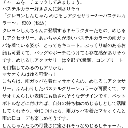
チャームを、チェックしてみましょう。
パステルカラー好きさんに刺さりそう
「クレヨンしんちゃん めじるしアクセサリー2 〜パステルカ
ラー〜」 ¥300（税込）
クレヨンしんちゃんに登場するキャラクターたちの、めじる
しアクセサリー。あいちゃんが淡いパステルカラーの雨ガッ
パを着ている姿が、とってもキュート。ぷっくり感のあるお
顔も可愛くて、バッグやポーチにつけても存在感がありそう
です。めじるしアクセサリーは全部で6種類。コンプリート
を目指してみるのもアリかも。
マサオくんはゆる可愛っ！
こちらは、雨ガッパを着たマサオくんの、めじるしアクセサ
リー。ふんわりしたパステルグリーンカラーが可愛くて、マ
サオくんらしい表情にも癒されそうなデザインです。ペット
ボトルなどに付ければ、自分の持ち物のめじるしとして活躍
してくれそう。傘につけたら、雨ガッパを着たマサオくんと
雨の日コーデも楽しめそうです。
しんちゃんたちの可愛さに癒されそうなめじるしチャーム、