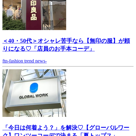
＜40・50代＞オシャレ苦手なら【無印の服】が頼
りになる♡「店員のお手本コーデ」
ftn-fashion trend news-
「今日は何着よう？」を解決♡【グローバルワー
ク】ワンツーコーデで決まる「夏トップス」