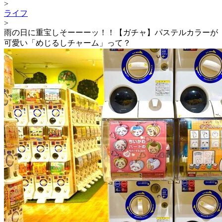
>
ライフ
>
雨の日に重宝しそーーーッ！！【ガチャ】パステルカラーが
可愛い「めじるしチャーム」って？