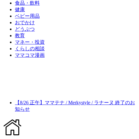
食品・飲料
健康
ベビー用品
おでかけ
どうぶつ
教育
マネー・投資
くらしの相談
ママコマ漫画
【8/26 正午】ママテナ / Merkystyle / ラナーヌ 終了のお
知らせ