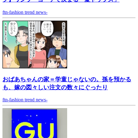
ftn-fashion trend news-
おばあちゃんの家＝学童じゃないの。孫を預かる
も、嫁の図々しい注文の数々にぐったり
ftn-fashion trend news-