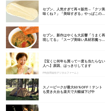
セブン、人気すぎて再々販売→「クソ美
味くね？」「美味すぎる」やっぱこのク
オリティ...
セブン、新作はやくも大反響「うまく再
現してる」「スープ美味い具材邪魔って
くらい美...
【宝くじ何年も買って一度も当たらない
人へ】原因、はっきりしてます
PR(合同会社デジタルファーム )
スノーピークが最大60％OFF！テント
も焚き火台も楽天で大幅値下げ中