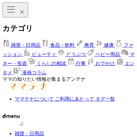
カテゴリ
雑貨・日用品
食品・飲料
教育
健康
ファ
ッション
ビューティ
どうぶつ
ベビー用品
マ
ネー・投資
くらしの相談
行事
おでかけ
エン
タメ
漫画コラム
ママの知りたい情報が集まるアンテナ
ママテナについて
ご利用にあたって
タグ一覧
>
雑貨・日用品