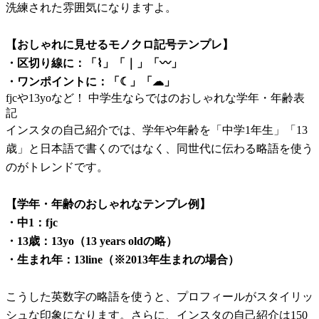
洗練された雰囲気になりますよ。
【おしゃれに見せるモノクロ記号テンプレ】
・区切り線に：「⌇」「｜」「〰︎」
・ワンポイントに：「☾」「☁」
fjcや13yoなど！ 中学生ならではのおしゃれな学年・年齢表
記
インスタの自己紹介では、学年や年齢を「中学1年生」「13
歳」と日本語で書くのではなく、同世代に伝わる略語を使う
のがトレンドです。
【学年・年齢のおしゃれなテンプレ例】
・中1：fjc
・13歳：13yo（13 years oldの略）
・生まれ年：13line（※2013年生まれの場合）
こうした英数字の略語を使うと、プロフィールがスタイリッ
シュな印象になります。さらに、インスタの自己紹介は150