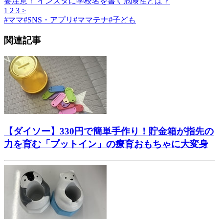
要注意！ インスタに学校名を書く危険性とは？
1
2
3
>
#
ママ
#
SNS・アプリ
#
ママテナ
#
子ども
関連記事
【ダイソー】330円で簡単手作り！貯金箱が指先の
力を育む「プットイン」の療育おもちゃに大変身