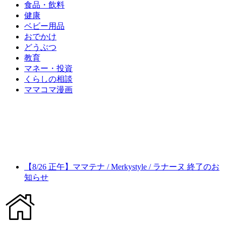
食品・飲料
健康
ベビー用品
おでかけ
どうぶつ
教育
マネー・投資
くらしの相談
ママコマ漫画
【8/26 正午】ママテナ / Merkystyle / ラナーヌ 終了のお
知らせ