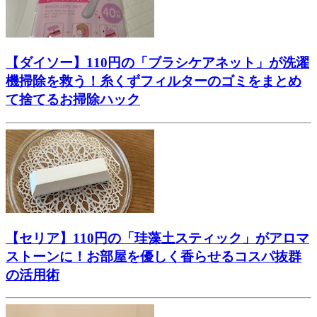
【ダイソー】110円の「ブラシケアネット」が洗濯
機掃除を救う！糸くずフィルターのゴミをまとめ
て捨てるお掃除ハック
【セリア】110円の「珪藻土スティック」がアロマ
ストーンに！お部屋を優しく香らせるコスパ抜群
の活用術