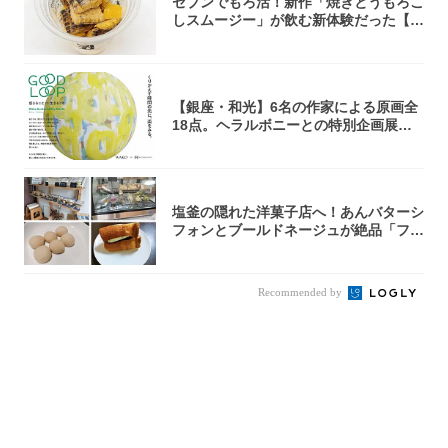
セブンでもろ活！新作「焼きとうもろこ
しスムージー」が飲む新体験だった【東
京の一部...
【銀座・和光】6名の作家による原画全
18点。ヘラルボニーとの特別企画展「G
OOD...
塩釜の隠れた洋菓子店へ！あんバターシ
フォンとブールドネージュが絶品「フー
ルセック...
Recommended by