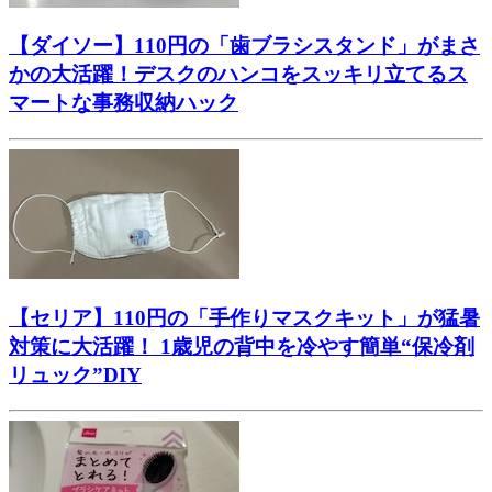
【ダイソー】110円の「歯ブラシスタンド」がまさ
かの大活躍！デスクのハンコをスッキリ立てるス
マートな事務収納ハック
【セリア】110円の「手作りマスクキット」が猛暑
対策に大活躍！ 1歳児の背中を冷やす簡単“保冷剤
リュック”DIY