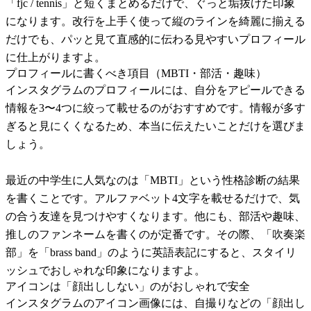
「fjc / tennis」と短くまとめるだけで、ぐっと垢抜けた印象
になります。改行を上手く使って縦のラインを綺麗に揃える
だけでも、パッと見て直感的に伝わる見やすいプロフィール
に仕上がりますよ。
プロフィールに書くべき項目（MBTI・部活・趣味）
インスタグラムのプロフィールには、自分をアピールできる
情報を3〜4つに絞って載せるのがおすすめです。情報が多す
ぎると見にくくなるため、本当に伝えたいことだけを選びま
しょう。
最近の中学生に人気なのは「MBTI」という性格診断の結果
を書くことです。アルファベット4文字を載せるだけで、気
の合う友達を見つけやすくなります。他にも、部活や趣味、
推しのファンネームを書くのが定番です。その際、「吹奏楽
部」を「brass band」のように英語表記にすると、スタイリ
ッシュでおしゃれな印象になりますよ。
アイコンは「顔出ししない」のがおしゃれで安全
インスタグラムのアイコン画像には、自撮りなどの「顔出し