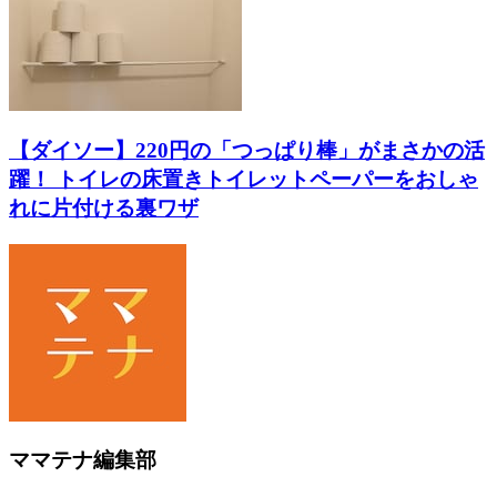
【ダイソー】220円の「つっぱり棒」がまさかの活
躍！ トイレの床置きトイレットペーパーをおしゃ
れに片付ける裏ワザ
ママテナ編集部