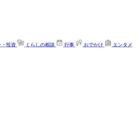
ー・投資
くらしの相談
行事
おでかけ
エンタメ