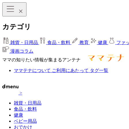
カテゴリ
雑貨・日用品
食品・飲料
教育
健康
ファ
漫画コラム
ママの知りたい情報が集まるアンテナ
ママテナについて
ご利用にあたって
タグ一覧
>
雑貨・日用品
食品・飲料
健康
ベビー用品
おでかけ