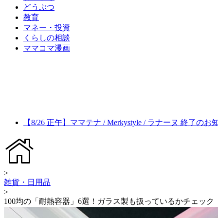
どうぶつ
教育
マネー・投資
くらしの相談
ママコマ漫画
【8/26 正午】ママテナ / Merkystyle / ラナーヌ 終了の
>
雑貨・日用品
>
100均の「耐熱容器」6選！ガラス製も扱っているかチェッ