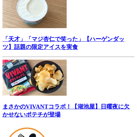
「天才」「マジ杏仁で笑った」【ハーゲンダッ
ツ】話題の限定アイスを実食
まさかのVIVANTコラボ！【湖池屋】日曜夜に欠
かせないポテチが登場