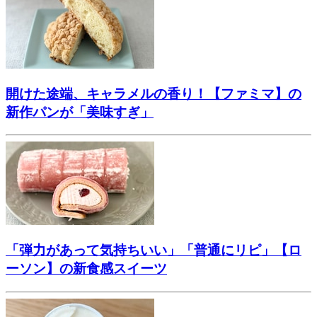
開けた途端、キャラメルの香り！【ファミマ】の
新作パンが「美味すぎ」
「弾力があって気持ちいい」「普通にリピ」【ロ
ーソン】の新食感スイーツ