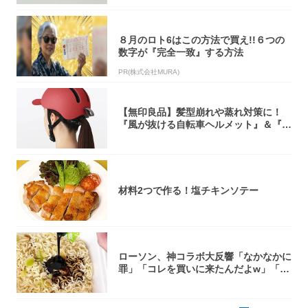
８月のロト6はこの方法で買え!!６つの
数字が『完全一致』する方法
PR(株式会社MURA)
【無印良品】髪型崩れや蒸れ対策に！
『風が抜ける自転車ヘルメット』＆『2
0型自転車...
材料2つで作る！塩チキンソテー
ローソン、神コラボ大反響「なかなかに
罪」「コレを買いに来たんだよw」「３
件まわっ...