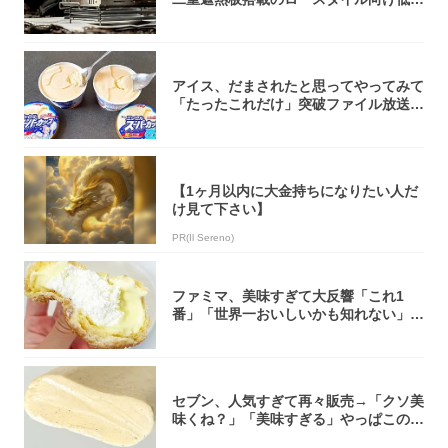
焚き火台
アイス、だまされたと思ってやってみて
「たったこれだけ」突破ファイル放送で
大注目！...
【1ヶ月以内に大金持ちになりたい人だ
け見て下さい】
PR(Il Sereno)
ファミマ、美味すぎて大反響「これ1
番」「世界一おいしいかも知れない」
「飲めそう」
セブン、人気すぎて再々販売→「クソ美
味くね？」「美味すぎる」やっぱこのク
オリティ...