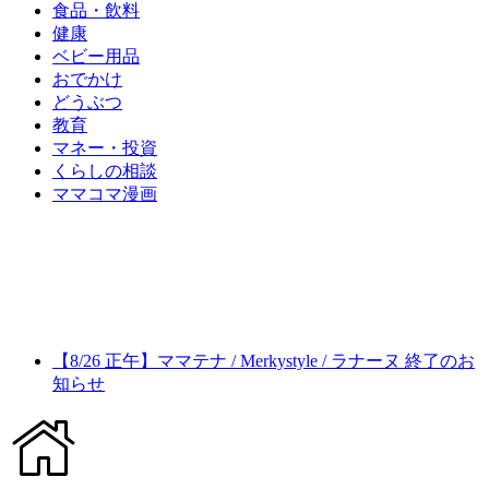
食品・飲料
健康
ベビー用品
おでかけ
どうぶつ
教育
マネー・投資
くらしの相談
ママコマ漫画
【8/26 正午】ママテナ / Merkystyle / ラナーヌ 終了のお
知らせ