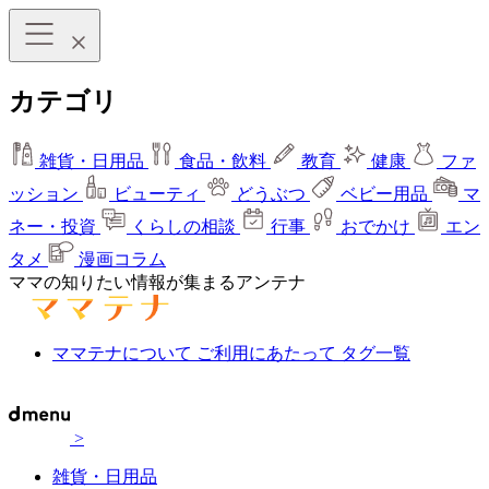
カテゴリ
雑貨・日用品
食品・飲料
教育
健康
ファ
ッション
ビューティ
どうぶつ
ベビー用品
マ
ネー・投資
くらしの相談
行事
おでかけ
エン
タメ
漫画コラム
ママの知りたい情報が集まるアンテナ
ママテナについて
ご利用にあたって
タグ一覧
>
雑貨・日用品