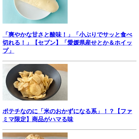
「爽やかな甘さと酸味！」「小ぶりでサッと食べ
切れる！」【セブン】「愛媛県産せとか＆ホイッ
プ」
ポテチなのに「米のおかずになる系」！？【ファ
ミマ限定】商品がハマる味