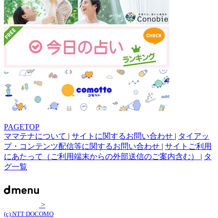
PAGETOP
ママテナについて
|
サイトに関するお問い合わせ
|
タイアッ
プ・コンテンツ配信等に関するお問い合わせ
|
サイトご利用
にあたって（ご利用端末からの外部送信のご案内含む）
|
タ
グ一覧
>
(c) NTT DOCOMO