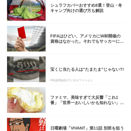
シュラフカバーおすすめ8選！登山・冬
キャンプ向けの選び方も解説
FIFAはひどい、アメリカにW杯開催の
資格はなかった。それでもサッカーには
夢があ...
宝くじ当たる人は“たまたま”じゃない?!
PR(合同会社デジタルファーム )
ファミマ、美味すぎて大反響「これ1
番」「世界一おいしいかも知れない」
「飲めそう」
日曜劇場「VIVANT」第11話 別班を狙う