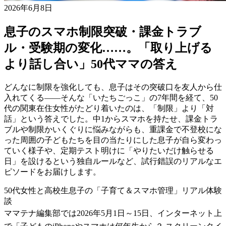
2026年6月8日
息子のスマホ制限突破・課金トラブ
ル・受験期の変化……。「取り上げる
より話し合い」50代ママの答え
どんなに制限を強化しても、息子はその突破口を友人から仕
入れてくる——そんな「いたちごっこ」の7年間を経て、50
代の関東在住女性がたどり着いたのは、「制限」より「対
話」という答えでした。中1からスマホを持たせ、課金トラ
ブルや制限かいくぐりに悩みながらも、重課金で不登校にな
った周囲の子どもたちを目の当たりにした息子が自ら変わっ
ていく様子や、定期テスト明けに「やりたいだけ触らせる
日」を設けるという独自ルールなど、試行錯誤のリアルなエ
ピソードをお届けします。
50代女性と高校生息子の「子育て＆スマホ管理」リアル体験
談
ママテナ編集部では2026年5月1日～15日、インターネット上