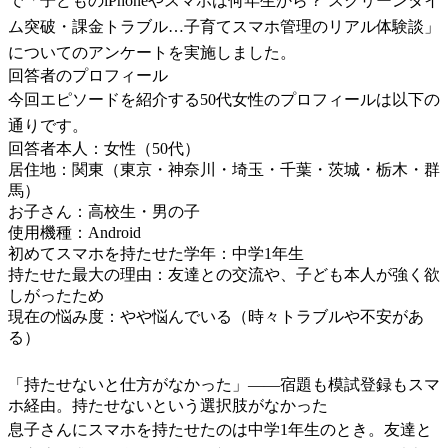
で「子どものiPhoneやスマホは何年生から？ スクリーンタイ
ム突破・課金トラブル…子育てスマホ管理のリアル体験談」
についてのアンケートを実施しました。
回答者のプロフィール
今回エピソードを紹介する50代女性のプロフィールは以下の
通りです。
回答者本人：女性（50代）
居住地：関東（東京・神奈川・埼玉・千葉・茨城・栃木・群
馬）
お子さん：高校生・男の子
使用機種：Android
初めてスマホを持たせた学年：中学1年生
持たせた最大の理由：友達との交流や、子ども本人が強く欲
しがったため
現在の悩み度：やや悩んでいる（時々トラブルや不安があ
る）
「持たせないと仕方がなかった」——宿題も模試登録もスマ
ホ経由。持たせないという選択肢がなかった
息子さんにスマホを持たせたのは中学1年生のとき。友達と