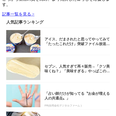
す。
記事一覧を見る >
人気記事ランキング
アイス、だまされたと思ってやってみて
「たったこれだけ」突破ファイル放送で
大注目！...
セブン、人気すぎて再々販売→「クソ美
味くね？」「美味すぎる」やっぱこのク
オリティ...
「占い師だけが知ってる〝お金が増える
人の共通点〟」
PR(合同会社デジタルファーム )