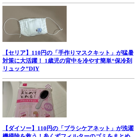
【セリア】110円の「手作りマスクキット」が猛暑
対策に大活躍！ 1歳児の背中を冷やす簡単“保冷剤
リュック”DIY
【ダイソー】110円の「ブラシケアネット」が洗濯
機掃除を救う！糸くずフィルターのゴミをまとめ