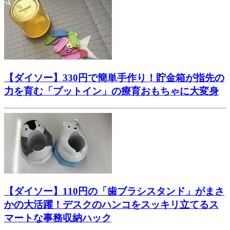
【ダイソー】330円で簡単手作り！貯金箱が指先の
力を育む「プットイン」の療育おもちゃに大変身
【ダイソー】110円の「歯ブラシスタンド」がまさ
かの大活躍！デスクのハンコをスッキリ立てるス
マートな事務収納ハック