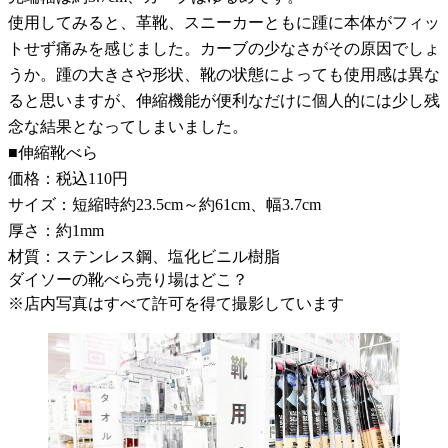
使用してみると、革靴、スニーカーともに踵に本体がフィッ
トせず痛みを感じました。カーブの少なさがその原因でしょ
うか。踵の大きさや形状、靴の状態によっても使用感は異な
ると思いますが、伸縮機能が便利なだけに個人的には少し残
念な結果となってしまいました。
■伸縮靴べら
価格：税込110円
サイズ：短縮時約23.5cm～約61cm、幅3.7cm
厚さ：約1mm
材質：ステンレス鋼、塩化ビニル樹脂
ダイソーの靴べら売り場はどこ？
※店内写真はすべて許可を得て撮影しています