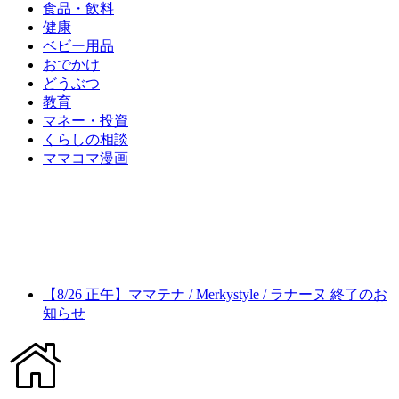
食品・飲料
健康
ベビー用品
おでかけ
どうぶつ
教育
マネー・投資
くらしの相談
ママコマ漫画
【8/26 正午】ママテナ / Merkystyle / ラナーヌ 終了のお
知らせ