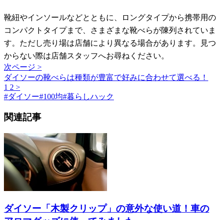
靴紐やインソールなどとともに、ロングタイプから携帯用の
コンパクトタイプまで、さまざまな靴べらが陳列されていま
す。ただし売り場は店舗により異なる場合があります。見つ
からない際は店舗スタッフへお尋ねください。
次ページ >
ダイソーの靴べらは種類が豊富で好みに合わせて選べる！
1
2
>
#
ダイソー
#
100均
#
暮らしハック
関連記事
ダイソー「木製クリップ」の意外な使い道！車の