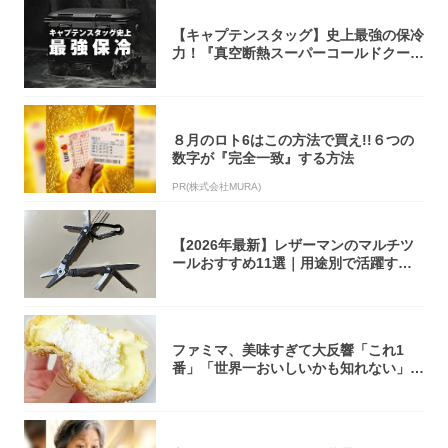
【キャプテンスタッグ】史上最強の保冷
力！『真空断熱スーパーコールドクーラ
ーボック...
８月のロト6はこの方法で買え!!６つの
数字が『完全一致』する方法
PR(株式会社MURA)
【2026年最新】レザーマンのマルチツ
ールおすすめ11選｜用途別で活躍する
モデル...
ファミマ、美味すぎて大反響「これ1
番」「世界一おいしいかも知れない」
「飲めそう」