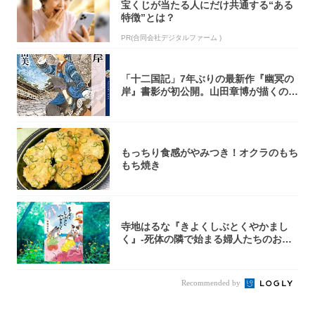
宝くじが当たる人にだけ共通する“ある
特徴”とは？
PR(合同会社デジタルファーム )
「十二国記」7年ぶりの最新作『幽冥の
岸』書影が初公開。山田章博が描くのは
謎めいた...
もっちり食感がやみつき！オクラのもち
もち焼き
寺地はるな『きよくしぶとくやかまし
く』-死体の隣で始まる婦人たちのお茶
会⁉ 秘密...
Recommended by