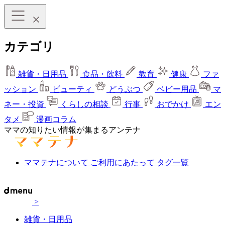
カテゴリ
雑貨・日用品
食品・飲料
教育
健康
ファ
ッション
ビューティ
どうぶつ
ベビー用品
マ
ネー・投資
くらしの相談
行事
おでかけ
エン
タメ
漫画コラム
ママの知りたい情報が集まるアンテナ
ママテナについて
ご利用にあたって
タグ一覧
>
雑貨・日用品