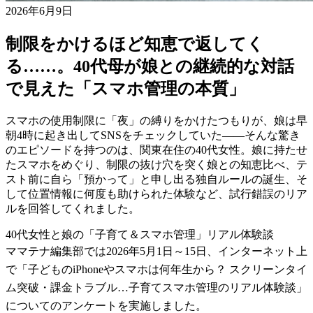
2026年6月9日
制限をかけるほど知恵で返してく
る……。40代母が娘との継続的な対話
で見えた「スマホ管理の本質」
スマホの使用制限に「夜」の縛りをかけたつもりが、娘は早
朝4時に起き出してSNSをチェックしていた——そんな驚き
のエピソードを持つのは、関東在住の40代女性。娘に持たせ
たスマホをめぐり、制限の抜け穴を突く娘との知恵比べ、テ
スト前に自ら「預かって」と申し出る独自ルールの誕生、そ
して位置情報に何度も助けられた体験など、試行錯誤のリア
ルを回答してくれました。
40代女性と娘の「子育て＆スマホ管理」リアル体験談
ママテナ編集部では2026年5月1日～15日、インターネット上
で「子どものiPhoneやスマホは何年生から？ スクリーンタイ
ム突破・課金トラブル…子育てスマホ管理のリアル体験談」
についてのアンケートを実施しました。