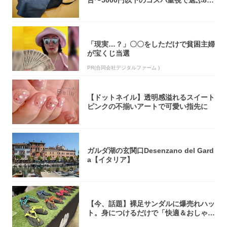
台〜5000円以下のコスパ重視で選ぶ8本
を...
「現実…？」〇〇をしただけで貧困主婦
が宝くじ当選
PR(合同会社デジタルファーム )
【ドットネイル】透明感溢れるスイート
ピンクの不揃いアートで可愛い指先に
ガルダ湖の玄関口Desenzano del Gard
a【イタリア】
【今、話題】裸足サンダルに爆売れハッ
ト。身につけるだけで「快適＆おしゃ
れ」な夏ギ...