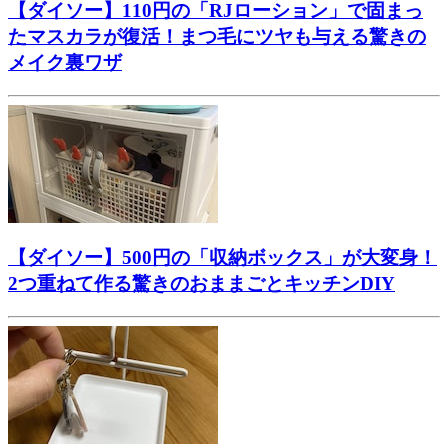
【ダイソー】110円の「RJローション」で固まっ
たマスカラが復活！まつ毛にツヤも与える驚きの
メイク裏ワザ
【ダイソー】500円の「収納ボックス」が大変身！
2つ重ねて作る驚きのおままごとキッチンDIY