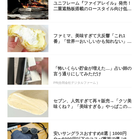
ユニフレーム『ファイアレイル』発売！
二重遮熱板搭載のロースタイル向け低型
焚き火台
ファミマ、美味すぎて大反響「これ1
番」「世界一おいしいかも知れない」
「飲めそう」
「怖いくらい貯金が増えた…」占い師の
言う通りにしてみただけ
PR(合同会社デジタルファーム )
セブン、人気すぎて再々販売→「クソ美
味くね？」「美味すぎる」やっぱこのク
オリティ...
安いサングラスおすすめ8選｜1000円