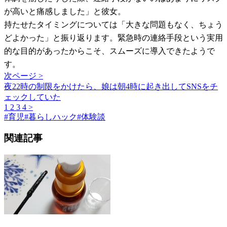
が高いと痛感しました」と彼女。
持たせたタイミングについては「大きな問題もなく、ちょう
どよかった」と振り返ります。緊急時の連絡手段という実用
的な目的があったからこそ、スムーズに導入できたようで
す。
次ページ >
夜22時の制限をかけたら、娘は朝4時に起き出してSNSをチ
ェックしていた
1
2
3
4
>
#
育児
#
暮らしハック
#
体験談
関連記事