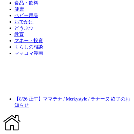
食品・飲料
健康
ベビー用品
おでかけ
どうぶつ
教育
マネー・投資
くらしの相談
ママコマ漫画
【8/26 正午】ママテナ / Merkystyle / ラナーヌ 終了のお
知らせ