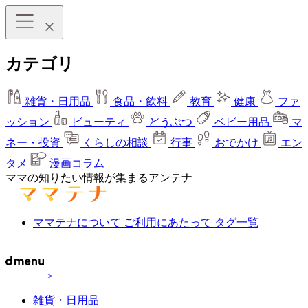
カテゴリ
雑貨・日用品
食品・飲料
教育
健康
ファ
ッション
ビューティ
どうぶつ
ベビー用品
マ
ネー・投資
くらしの相談
行事
おでかけ
エン
タメ
漫画コラム
ママの知りたい情報が集まるアンテナ
ママテナについて
ご利用にあたって
タグ一覧
>
雑貨・日用品