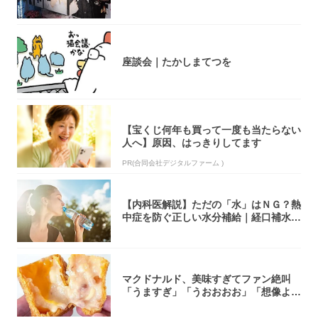
座談会｜たかしまてつを
【宝くじ何年も買って一度も当たらない
人へ】原因、はっきりしてます
PR(合同会社デジタルファーム )
【内科医解説】ただの「水」はＮＧ？熱
中症を防ぐ正しい水分補給｜経口補水
液・スポド...
マクドナルド、美味すぎてファン絶叫
「うますぎ」「うおおおお」「想像より
全然美味か...