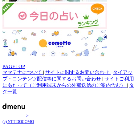
PAGETOP
ママテナについて
|
サイトに関するお問い合わせ
|
タイアッ
プ・コンテンツ配信等に関するお問い合わせ
|
サイトご利用
にあたって（ご利用端末からの外部送信のご案内含む）
|
タ
グ一覧
>
(c) NTT DOCOMO