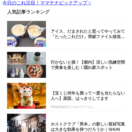
今日のこれ注目！ママテナピックアップ >
人気記事ランキング
アイス、だまされたと思ってやってみて
「たったこれだけ」突破ファイル放送で
大注目！...
行かないと損！【都内】涼しい洗練空間
で美食を楽しむ！隠れ家スポット
【宝くじ何年も買って一度も当たらない
人へ】原因、はっきりしてます
PR(合同会社デジタルファーム )
ホストクラブ「男本」の新しい宣材写真
は大きな効果を持つだろうか｜SHUN