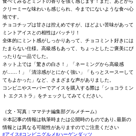
食べてみるとミントの香りを強く感じます！また、あとから
クリーミーな味わいも感じられ、今までにないような食べ心
地です。
チョコチップは甘さは控えめですが、ほどよい苦味があって
ミントアイスとの相性はバッチリ！
全体的にミント感がしっかりあって、チョコミント好きには
たまらない仕様。高級感もあって、ちょっとしたご褒美にぴ
ったりな一品でした。
ネット上では「驚きの白さ！」「ネーミングから高級感
が……！」「清涼感がとにかく強い」「もっとスースーして
てもよかった」など、さまざまな声がありました。
コンビニやスーパーでアイスを購入する際は「ショコラミン
ト エクストラ」をチェックしてみてください。
（文・写真：ママテナ編集部グルメチーム）
※本記事の情報は執筆時または公開時のものであり､最新の
情報とは異なる可能性がありますのでご注意ください
#
アイス
#
コンビニグルメ
#
ハーゲンダッツ