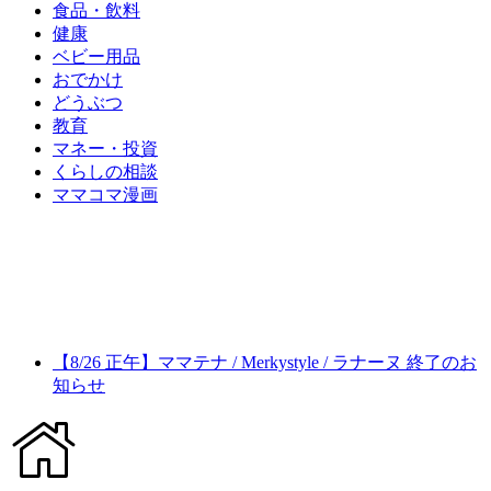
食品・飲料
健康
ベビー用品
おでかけ
どうぶつ
教育
マネー・投資
くらしの相談
ママコマ漫画
【8/26 正午】ママテナ / Merkystyle / ラナーヌ 終了のお
知らせ