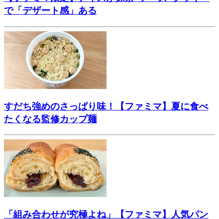
で「デザート感」ある
すだち強めのさっぱり味！【ファミマ】夏に食べ
たくなる監修カップ麺
「組み合わせが究極よね」【ファミマ】人気パン