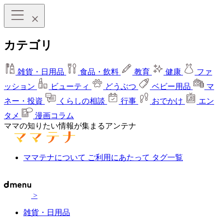
カテゴリ
雑貨・日用品
食品・飲料
教育
健康
ファ
ッション
ビューティ
どうぶつ
ベビー用品
マ
ネー・投資
くらしの相談
行事
おでかけ
エン
タメ
漫画コラム
ママの知りたい情報が集まるアンテナ
ママテナについて
ご利用にあたって
タグ一覧
>
雑貨・日用品