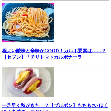
程よい酸味と辛味がGOOD！カルボ要素は……？
【セブン】「チリトマトカルボナーラ」
一足早く秋がきた！？【ブルボン】もちもち×ほく