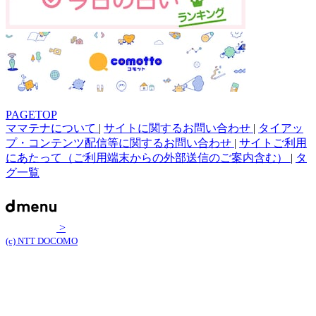
PAGETOP
ママテナについて
|
サイトに関するお問い合わせ
|
タイアッ
プ・コンテンツ配信等に関するお問い合わせ
|
サイトご利用
にあたって（ご利用端末からの外部送信のご案内含む）
|
タ
グ一覧
>
(c) NTT DOCOMO