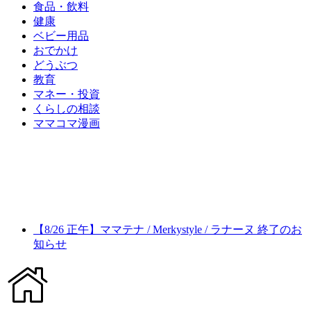
食品・飲料
健康
ベビー用品
おでかけ
どうぶつ
教育
マネー・投資
くらしの相談
ママコマ漫画
【8/26 正午】ママテナ / Merkystyle / ラナーヌ 終了のお
知らせ