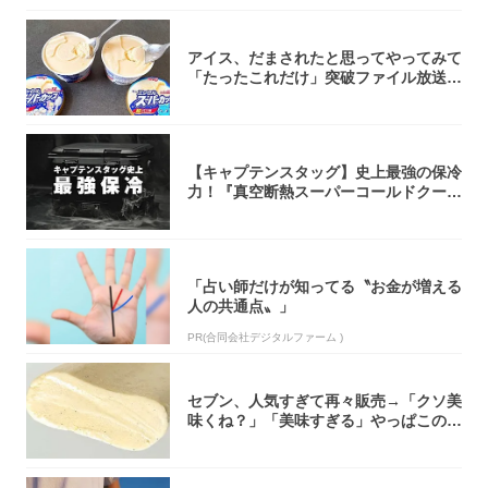
アイス、だまされたと思ってやってみて
「たったこれだけ」突破ファイル放送で
大注目！...
【キャプテンスタッグ】史上最強の保冷
力！『真空断熱スーパーコールドクーラ
ーボック...
「占い師だけが知ってる〝お金が増える
人の共通点〟」
PR(合同会社デジタルファーム )
セブン、人気すぎて再々販売→「クソ美
味くね？」「美味すぎる」やっぱこのク
オリティ...