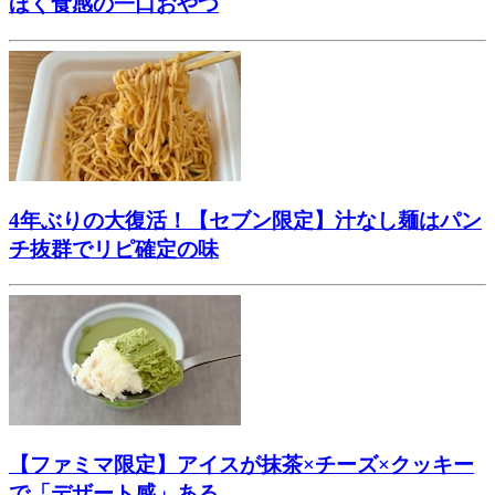
ほく食感の一口おやつ
4年ぶりの大復活！【セブン限定】汁なし麺はパン
チ抜群でリピ確定の味
【ファミマ限定】アイスが抹茶×チーズ×クッキー
で「デザート感」ある