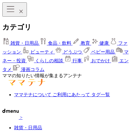
カテゴリ
雑貨・日用品
食品・飲料
教育
健康
ファ
ッション
ビューティ
どうぶつ
ベビー用品
マ
ネー・投資
くらしの相談
行事
おでかけ
エン
タメ
漫画コラム
ママの知りたい情報が集まるアンテナ
ママテナについて
ご利用にあたって
タグ一覧
>
雑貨・日用品