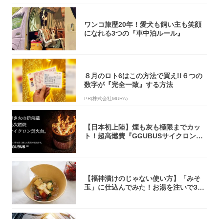
ワンコ旅歴20年！愛犬も飼い主も笑顔
になれる3つの『車中泊ルール』
８月のロト6はこの方法で買え!!６つの
数字が『完全一致』する方法
PR(株式会社MURA)
【日本初上陸】煙も灰も極限までカッ
ト！超高燃費『GGUBUSサイクロン焚
火台』が...
【福神漬けのじゃない使い方】「みそ
玉」に仕込んでみた！お湯を注いで30
秒で…朝の...