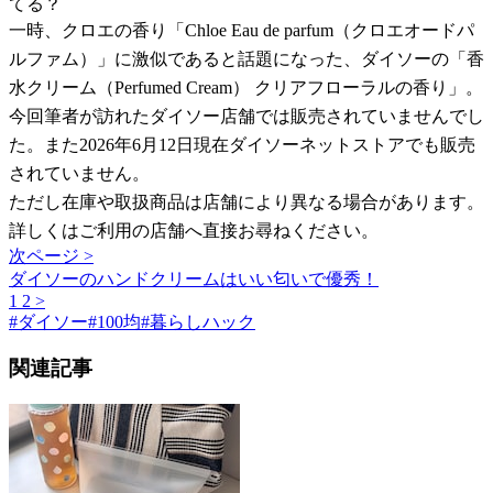
てる？
一時、クロエの香り「Chloe Eau de parfum（クロエオードパ
ルファム）」に激似であると話題になった、ダイソーの「香
水クリーム（Perfumed Cream） クリアフローラルの香り」。
今回筆者が訪れたダイソー店舗では販売されていませんでし
た。また2026年6月12日現在ダイソーネットストアでも販売
されていません。
ただし在庫や取扱商品は店舗により異なる場合があります。
詳しくはご利用の店舗へ直接お尋ねください。
次ページ >
ダイソーのハンドクリームはいい匂いで優秀！
1
2
>
#
ダイソー
#
100均
#
暮らしハック
関連記事