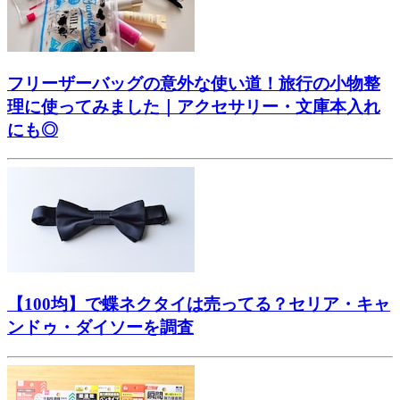
フリーザーバッグの意外な使い道！旅行の小物整
理に使ってみました｜アクセサリー・文庫本入れ
にも◎
【100均】で蝶ネクタイは売ってる？セリア・キャ
ンドゥ・ダイソーを調査