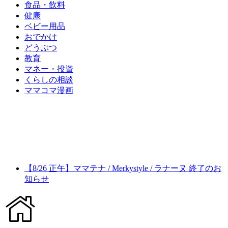
食品・飲料
健康
ベビー用品
おでかけ
どうぶつ
教育
マネー・投資
くらしの相談
ママコマ漫画
【8/26 正午】ママテナ / Merkystyle / ラナーヌ 終了のお
知らせ