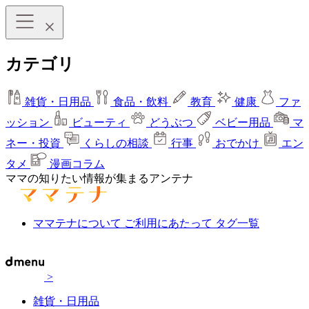
カテゴリ
雑貨・日用品
食品・飲料
教育
健康
ファ
ッション
ビューティ
どうぶつ
ベビー用品
マ
ネー・投資
くらしの相談
行事
おでかけ
エン
タメ
漫画コラム
ママの知りたい情報が集まるアンテナ
ママテナについて
ご利用にあたって
タグ一覧
>
雑貨・日用品