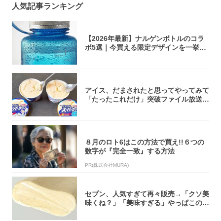
人気記事ランキング
【2026年最新】ナルゲンボトルのコラ
ボ5選｜今買える限定デザインを一挙紹
介！
アイス、だまされたと思ってやってみて
「たったこれだけ」突破ファイル放送で
大注目！...
８月のロト6はこの方法で買え!!６つの
数字が『完全一致』する方法
PR(株式会社MURA)
セブン、人気すぎて再々販売→「クソ美
味くね？」「美味すぎる」やっぱこのク
オリティ...