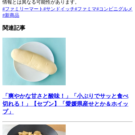
情報とは異なる可能性があります。
#
ファミリーマート
#
サンドイッチ
#
ファミマ
#
コンビニグルメ
#
新商品
関連記事
「爽やかな甘さと酸味！」「小ぶりでサッと食べ
切れる！」【セブン】「愛媛県産せとか＆ホイッ
プ」