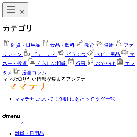
カテゴリ
雑貨・日用品
食品・飲料
教育
健康
ファ
ッション
ビューティ
どうぶつ
ベビー用品
マ
ネー・投資
くらしの相談
行事
おでかけ
エン
タメ
漫画コラム
ママの知りたい情報が集まるアンテナ
ママテナについて
ご利用にあたって
タグ一覧
>
雑貨・日用品