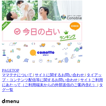
PAGETOP
ママテナについて
|
サイトに関するお問い合わせ
|
タイアッ
プ・コンテンツ配信等に関するお問い合わせ
|
サイトご利用
にあたって（ご利用端末からの外部送信のご案内含む）
|
タ
グ一覧