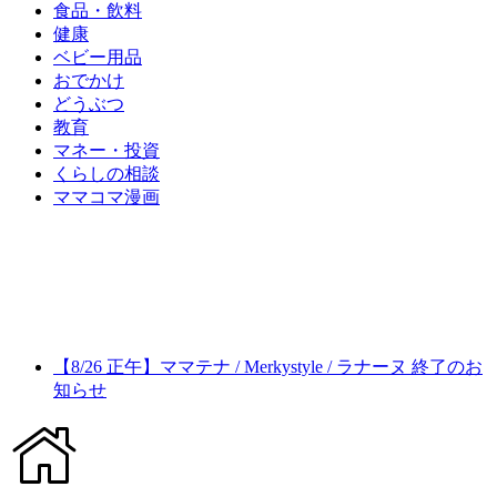
食品・飲料
健康
ベビー用品
おでかけ
どうぶつ
教育
マネー・投資
くらしの相談
ママコマ漫画
【8/26 正午】ママテナ / Merkystyle / ラナーヌ 終了のお
知らせ