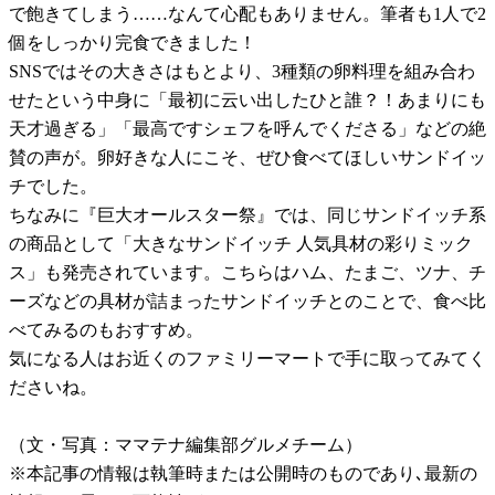
で飽きてしまう……なんて心配もありません。筆者も1人で2
個をしっかり完食できました！
SNSではその大きさはもとより、3種類の卵料理を組み合わ
せたという中身に「最初に云い出したひと誰？！あまりにも
天才過ぎる」「最高ですシェフを呼んでくださる」などの絶
賛の声が。卵好きな人にこそ、ぜひ食べてほしいサンドイッ
チでした。
ちなみに『巨大オールスター祭』では、同じサンドイッチ系
の商品として「大きなサンドイッチ 人気具材の彩りミック
ス」も発売されています。こちらはハム、たまご、ツナ、チ
ーズなどの具材が詰まったサンドイッチとのことで、食べ比
べてみるのもおすすめ。
気になる人はお近くのファミリーマートで手に取ってみてく
ださいね。
（文・写真：ママテナ編集部グルメチーム）
※本記事の情報は執筆時または公開時のものであり､最新の