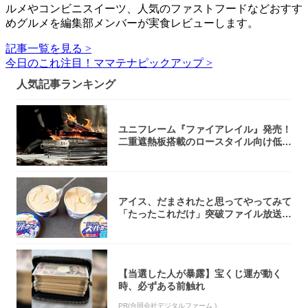
ルメやコンビニスイーツ、人気のファストフードなどおすす
めグルメを編集部メンバーが実食レビューします。
記事一覧を見る >
今日のこれ注目！ママテナピックアップ >
人気記事ランキング
ユニフレーム『ファイアレイル』発売！
二重遮熱板搭載のロースタイル向け低型
焚き火台
アイス、だまされたと思ってやってみて
「たったこれだけ」突破ファイル放送で
大注目！...
【当選した人が暴露】宝くじ運が動く
時、必ずある前触れ
PR(合同会社デジタルファーム )