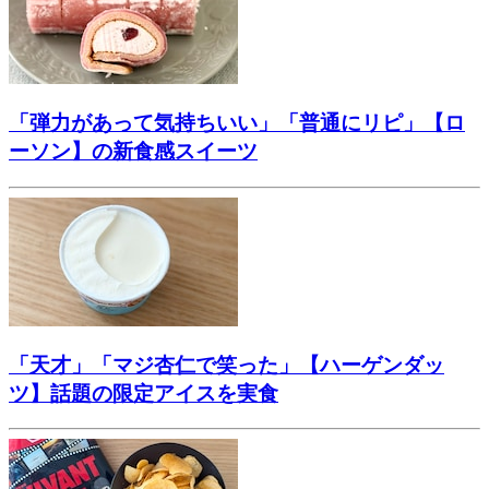
「弾力があって気持ちいい」「普通にリピ」【ロ
ーソン】の新食感スイーツ
「天才」「マジ杏仁で笑った」【ハーゲンダッ
ツ】話題の限定アイスを実食