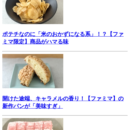
ポテチなのに「米のおかずになる系」！？【ファ
ミマ限定】商品がハマる味
開けた途端、キャラメルの香り！【ファミマ】の
新作パンが「美味すぎ」