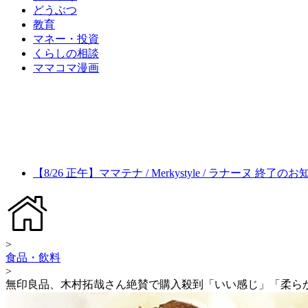
どうぶつ
教育
マネー・投資
くらしの相談
ママコマ漫画
【8/26 正午】ママテナ / Merkystyle / ラナーヌ 終了の
>
食品・飲料
>
無印良品、木村拓哉さん絶賛で購入殺到「いい感じ」「柔ら