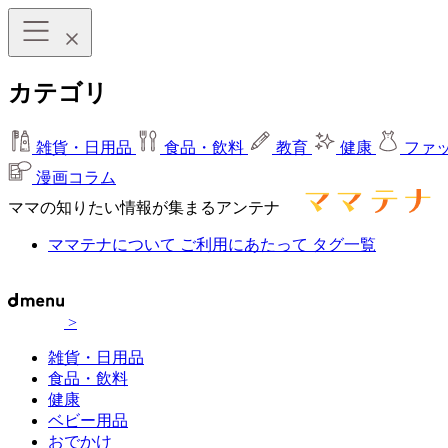
カテゴリ
雑貨・日用品
食品・飲料
教育
健康
ファ
漫画コラム
ママの知りたい情報が集まるアンテナ
ママテナについて
ご利用にあたって
タグ一覧
>
雑貨・日用品
食品・飲料
健康
ベビー用品
おでかけ