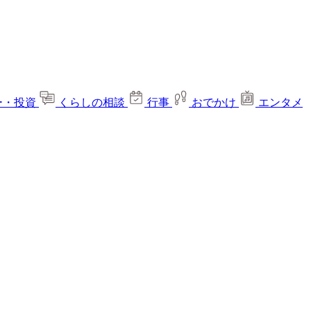
ー・投資
くらしの相談
行事
おでかけ
エンタメ